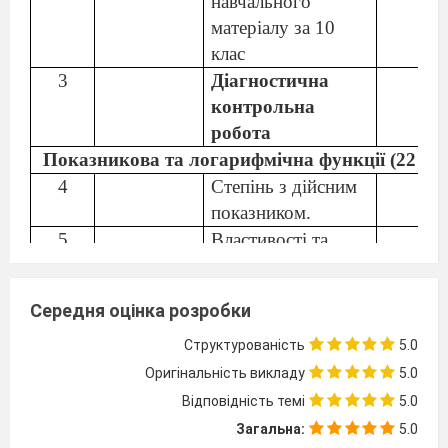
навчального
матеріалу за 10
клас
3
Діагностична
контрольна
робота
Показникова та логарифмічна функції (22 год
4
Степінь з дійсним
показником.
5
Властивості та
графік
показникової
Середня оцінка розробки
функції.
6
Властивості та
Структурованість
5.0
графік
Оригінальність викладу
5.0
показникової
Відповідність темі
5.0
функції.
Загальна:
5.0