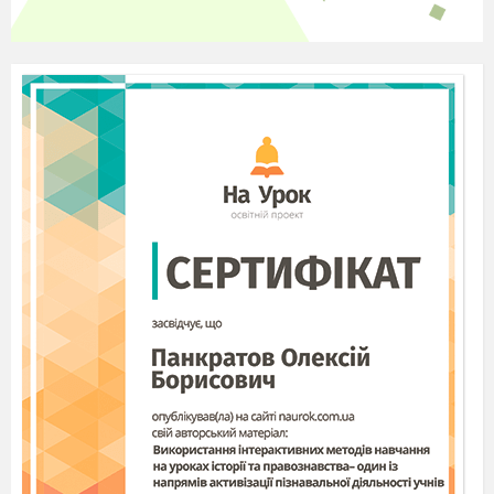
нерівності.
21
Показникові та
логарифмічні
рівняння і
нерівності.
22
Показникові та
логарифмічні
рівняння і
нерівності.
23
Узагальнення та
систематиз
а
ція
знань, умінь та
навичок
24
Контрольна
робота №2.
Л
огарифмічні
рівняння і