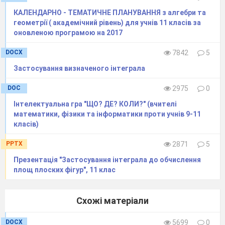
комбінації.
КАЛЕНДАРНО - ТЕМАТИЧНЕ ПЛАНУВАННЯ з алгебри та
29
Випадкова подія.
геометрії ( академічний рівень) для учнів 11 класів за
оновленою програмою на 2017
Відносна частота
події.
DOCX
7842
5
Ймовірність події.
Застосування визначеного інтеграла
30
Випадкова подія.
Відносна частота
DOC
2975
0
події.
Інтелектуальна гра "ЩО? ДЕ? КОЛИ?" (вчителі
математики, фізики та інформатики проти учнів 9-11
Ймовірність події.
класів)
31
Ймовірність події.
Самостійна
PPTX
2871
5
робота.
Презентація "Застосування інтеграла до обчислення
32
Ймовірність події.
площ плоских фігур", 11 клас
33
Ймовірність події.
34
Вибіркові
Схожі матеріали
характеристики:
розмах вибірки,
DOCX
5699
0