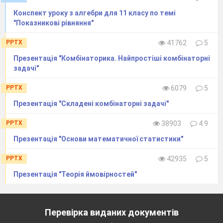
мода, медіана,
Конспект уроку з алгебри для 11 класу по темі
середнє значення.
"Показникові рівняння"
Графічне подання
PPTX
41762
5
інформації про
Презентація "Комбінаторика. Найпростіші комбінаторні
вибірку.
задачі"
35
Узагальнення та
систематиз
а
ція
PPTX
6079
5
знань, умінь та
Презентація "Складені комбінаторні задачі"
навичок
PPTX
38903
4.9
36
Контрольна
Презентація "Основи математичної статистики"
робота №
3
.
Елементи
PPTX
42935
5
комбінаторики,
Презентація "Теорія ймовірностей"
теорії
ймовірностей і
математичної
Перевірка виданих документів
статистики