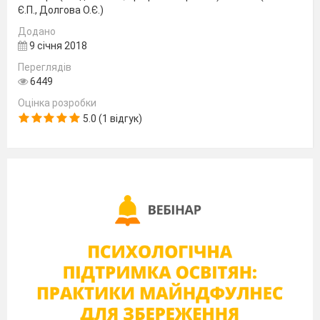
Є.П., Долгова О.Є.)
рівняння і
Додано
нерівності.
9 січня 2018
Самостійна
Переглядів
робота.
6449
12
Логарифми та їх
Оцінка розробки
властивості.
5.0 (1 відгук)
13
Логарифми та їх
властивості.
14
Властивості та
графік
логарифмічної
функції.
15
Властивості та
графік
логарифмічної
функції.
16
Узагальнення та