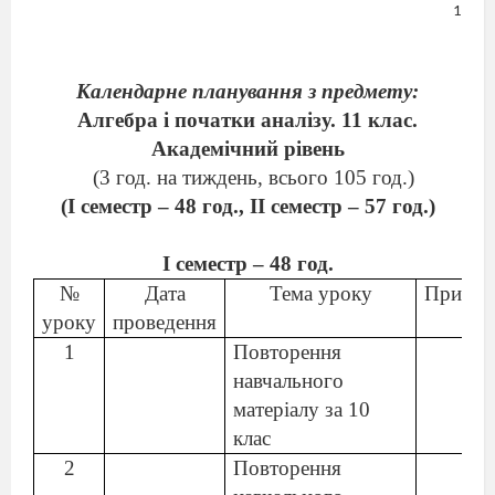
1
Календарне планування з предмету:
Алгебра і початки аналізу. 11 к
лас.
Академічний рівень
(3 год. на тиждень, всього 105 год.)
(I семестр – 48 год.,
II
семестр – 57 год.
)
I семестр – 48 год.
№
Дата
Тема уроку
Приміт
уроку
проведення
1
Повторення
навчального
матеріалу за 10
клас
2
Повторення