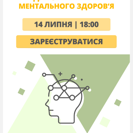
систематиз
а
ція
знань, умінь та
навичок
17
Контрольна
робота №
1
.
Показникові
рівняння і
нерівності.
18
Корекція знань,
умінь та навичок
19
Показникові та
логарифмічні
рівняння і
нерівності.
20
Показникові та
логарифмічні
рівняння і