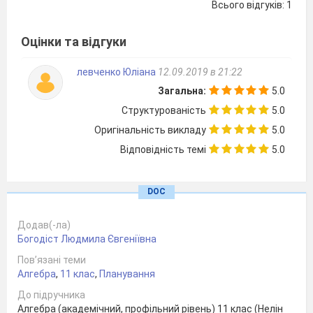
7
Показникові та
Всього відгуків: 1
логарифмічні
рівняння і
Оцінки та відгуки
нерівності.
левченко Юліана
12.09.2019 в 21:22
8
Показникові та
Загальна:
5.0
логарифмічні
рівняння і
Структурованість
5.0
нерівності.
Оригінальність викладу
5.0
9
Показникові та
Відповідність темі
5.0
логарифмічні
рівняння і
DOC
нерівності.
10
Показникові та
Додав(-ла)
логарифмічні
Богодіст Людмила Євгеніївна
рівняння і
Пов’язані теми
Алгебра
,
11 клас
,
Планування
нерівності.
11
Показникові та
До підручника
Алгебра (академічний, профільний рівень) 11 клас (Нелін
логарифмічні