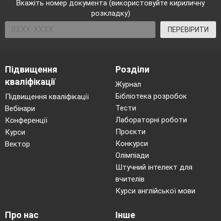
Вкажіть номер документа (використовуйте кириличну
37
Корекція знань,
розкладку)
умінь та навичок
ПЕРЕВІРИТИ
Інтеграл та його застосування (20 годин)
38
Первісна та її
властивості.
Підвищення
Розділи
39
Первісна та її
кваліфікації
Журнал
властивості.
Бібліотека розробок
Підвищення кваліфікації
Таблиця первісних.
Тести
Вебінари
40
Первісна та її
Лабораторні роботи
Конференції
властивості.
Проєкти
Курси
Таблиця первісних.
Конкурси
Вектор
41
Визначений
Олімпіади
інтеграл, його
Штучний інтелект для
геометричний
вчителів
зміст.
Курси англійської мови
42
Визначений
Про нас
Інше
інтеграл, його