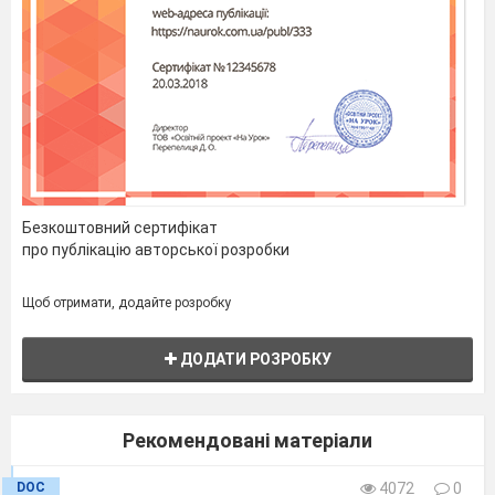
нерівності.
№
Дата
Тема уроку
Приміт
уроку
проведення
25
Корекція знань,
умінь та навичок
Елементи комбінаторики, теорії ймовірностей 
математичної статистики (12 год)
26
Елементи
Безкоштовний сертифікат
про публікацію авторської розробки
комбінаторики.
Комбінаторні
Щоб отримати, додайте розробку
правила суми та
добутку.
ДОДАТИ РОЗРОБКУ
27
Перестановки,
розміщення,
комбінації.
Рекомендовані матеріали
28
Перестановки,
розміщення,
DOC
4072
0