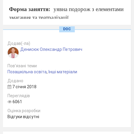
Форма
заняття
:
уявна подорож з елементами
змагання та театралізації
.
DOC
Обладнання:
Клас обладнаний як козацький
курінь ( давній розмальований посуд,
Додав(-ла)
Денисюк Олександр Петрович
люлька,
козацький одяг, козацька шапка, ікона,
вишитий рушник), козацькі клейноди (
Пов’язані теми
Хоругва, булава)
Позашкільна освіта
,
Інші матеріали
- запис «Козацького маршу
Додано
-табличк
и
з написом назви курен
я, емблеми,
7 січня 2018
девізу
Переглядів
-ноутбук
и
6061
-мультимедійний проектор
Оцінка розробки
Відгуки відсутні
-скринька (шкатулка)
Відеоролики «Козацька зброя», «Козацька