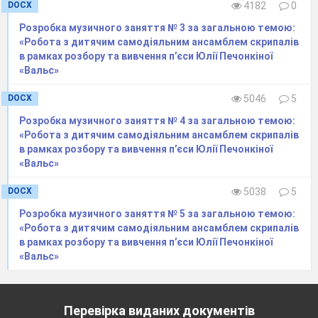
Довго добирався, йшов пішки,
плив човном
DOCX
4182
0
через пороги Дніпра.
Розробка музичного заняття № 3 за загальною темою:
Кошовий
. Ну добре, добре.
«Робота з дитячим самодіяльним ансамблем скрипалів
в рамках розбору та вивчення п’єси Юлії Печонкіної
У бога віриш
?
«Вальс»
Парубок
. Вірю.
DOCX
5046
5
Кошовий
. А ну перехрестись! (парубок
хреститься
)
. А горілку п`єш?
Розробка музичного заняття № 4 за загальною темою:
«Робота з дитячим самодіяльним ансамблем скрипалів
Парубок
. П'ю.
в рамках розбору та вивчення п’єси Юлії Печонкіної
Кошовий
. Виходи
ть,
ти вільний
парубок?
«Вальс»
Дружини не маєш? Гуляєш вільно, як вітер по
DOCX
5038
5
степу!
Розробка музичного заняття № 5 за загальною темою:
Парубок
. Та вільний хоч мав пута у
«Робота з дитячим самодіяльним ансамблем скрипалів
подобі жінки.
в рамках розбору та вивчення п’єси Юлії Печонкіної
«Вальс»
Кошовий
. То ти покинув жінку? Еге
- ге,
недобре це діло, чоловіче!
Парубок
. Кинув батьку, як тільки
Перевірка виданих документів