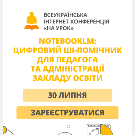
тактика», ін.
Епіграф
заняття
:
Так ось вона, Січ! Ось
воно те гніздо, звідкіля вилітають усі ті
горді, як орли, і дужі, як леви. Ось звідки
розливається козацька воля по всій Україні.
М.В. Гоголь
Хід
заняття
І. Організаційний момент
Учні під козацький марш заходятьу клас
імітований під курінь, шикуються (елемент
«Впоряду»), ройовий дає команду: Рій! На
молитву учні повертаються через ліве плече
стають на ліве коліно обличчям до козацького
прапора та ікони та читають молитву, яку
розпочинає ройовий), після молитви Здають
рапорт (назва, девіз, речівка)