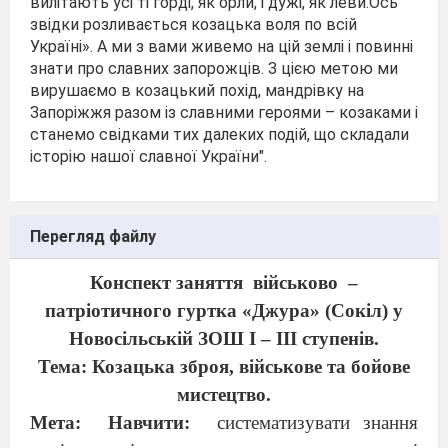
вилітають усі ті горді, як орли, і дужі, як леви.Ось
звідки розливається козацька воля по всій
Україні». А ми з вами живемо на цій землі і повинні
знати про славних запорожців. З цією метою ми
вирушаємо в козацький похід, мандрівку на
Запоріжжя разом із славними героями – козаками і
станемо свідками тих далеких подій, що складали
історію нашої славної України".
Перегляд файлу
Конспект заняття
військово
–
патріотичного гуртка «Джура» (Сокіл) у
Новосільській ЗОШ І – ІІІ ступенів.
Тема: Козацька зброя, військове та бойове
мистецтво.
Мета:
Навчити:
систематизувати знання