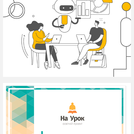
Керівник гуртка:
Привітання, створення
позитивного емоційного настрою.
Вітаю вас
панове джури
!
Бажаєм здоров’я пане
керівник гуртка!
Панове джури у нас у
курені сьогодні гості, а гостей ми любимо і
чикаємо Чине так, Так! Тож привітайте їх
Бажаємо здоровя панове гості!
Керівник:
У зв’язку з тим, що успіх будь -
якого творчого процесу залежить від його
початку, то я рекомендую створити спокійну
атмосферу для подальшої співтворчості, а
шановне панство хай подиветься які ми козаки.
ІІ. Перевірка опорних знань
«Історична розминка»
На окремому аруші