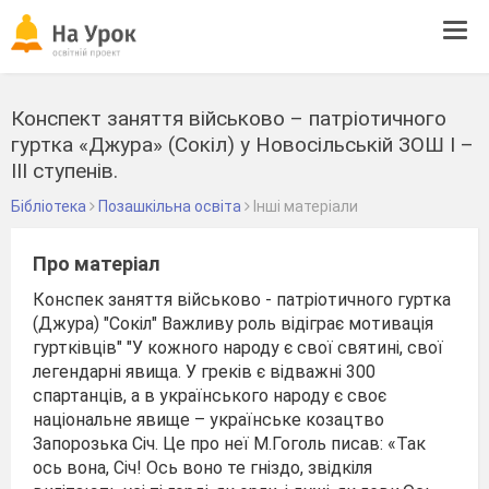
Tog
navi
Конспект заняття військово – патріотичного
гуртка «Джура» (Сокіл) у Новосільській ЗОШ І –
ІІІ ступенів.
Бібліотека
Позашкільна освіта
Інші матеріали
Про матеріал
Конспек заняття військово - патріотичного гуртка
(Джура) "Сокіл" Важливу роль відіграє мотивація
гуртківців" "У кожного народу є свої святині, свої
легендарні явища. У греків є відважні 300
спартанців, а в українського народу є своє
національне явище – українське козацтво
Запорозька Січ. Це про неї М.Гоголь писав: «Так
ось вона, Січ! Ось воно те гніздо, звідкіля