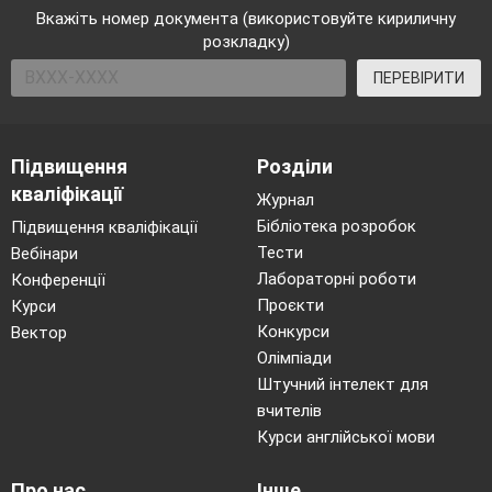
побралися, бо вона борщ не
вміє
варити. Як
Вкажіть номер документа (використовуйте кириличну
можна з такою жити?
розкладку)
Кошовий
. О, то ти справжній козак!
ПЕРЕВІРИТИ
(плескає козака по плечу). Запиши його
писарю.
Писар.
Як кличуть тебе хлопче?
Підвищення
Розділи
Кошовий
. Та не питай його, а так і пиши
-
кваліфікації
Журнал
козак Борщ! чіпляють на груди запис.
Бібліотека розробок
Підвищення кваліфікації
Ройовий:
Тести
Вебінари
Так
,
дійсно, наші хлопці добре знають
Лабораторні роботи
Конференції
Проєкти
Курси
умови прийому на Січ.
Конкурси
Вектор
1. Знання української мови.
Олімпіади
2. Бути православним і знати Біблію.
Штучний інтелект для
3. Вміло володіти зброєю.
вчителів
4. Бути неодруженим.
Курси англійської мови
5. Дотримуватись традицій товариства,
Про нас
Інше