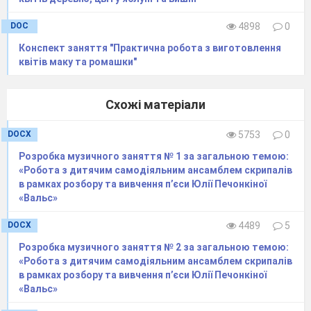
погляд, процедура прийому була простою.
Дійові особи (3чол. )
DOC
4898
0
Кошовий
Конспект заняття "Практична робота з виготовлення
Козак-писар
квітів маку та ромашки"
Парубок
(Козаки сидять за столом та пишуть
Схожі матеріали
листа, входе парубок)
DOCX
5753
0
Парубок
. Добрий день, люди добрі!
Кошовий.
Гей побратиме, а хто це до нас
Розробка музичного заняття № 1 за загальною темою:
«Робота з дитячим самодіяльним ансамблем скрипалів
на
Січ
забрів?
в рамках розбору та вивчення п’єси Юлії Печонкіної
Козак-писар
. Та це, мабуть, батьку,
«Вальс»
чолов'яга прийшов у козаки проситися!
DOCX
4489
5
Кошовий
. А нумо, підійди, підійди
Розробка музичного заняття № 2 за загальною темою:
ближче, чоловіче! Не бійся! Так! Звідкіля ти
«Робота з дитячим самодіяльним ансамблем скрипалів
такий? Розкажи нам.
в рамках розбору та вивчення п’єси Юлії Печонкіної
«Вальс»
Парубок
. З Тверської я, батьку, здалеку.