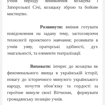
учнів періоду виникнення козацтва і
Запорозької Січі, козацьку зброю та бойове
мистецтво.
Розвинути:
вміння готувати
повідомлення на задану тему, застосовуючи
технології проектного навчання; розвивати в
учнів уяву, ораторські здібності, дух
змагальності, та елементи театралізації.
Виховати:
інтерес до козацтва як
феноменального явища в українській історії;
повагу до історичного минулого українського
народу, почуття обов’язку та гордості за
героїчне минуле своєї Вітчизни,
формувати
громадянську позицію учнів.