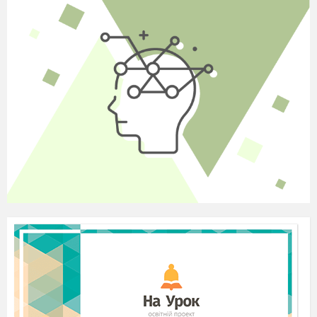
словами.
10. Перебудуй
подане речення на речення з
непрямою мовою.
«
Погано, коли в людини все сіре: і душа, і
думки, і погляд», - писав М. Стельмах.
11-12. Прочитай текст і запиши його у вигляді
діалогу, розстав необхідні розділові
знаки.
Влітку дід Іван та його внук Івась пасли
череду та знайшли бузинову палицю
Івась каже
Дідусю я поганятиму нею корів
Дід відповів
З неї можна зробити щось краще
Що питає Івась
Дзвінку сопілку внучку усміхнувся дідусь