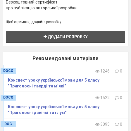
Безкоштовний сертифікат
про публікацію авторської розробки
Щоб отримати, додайте розробку
ДОДАТИ РОЗРОБКУ
Рекомендовані матеріали
DOCX
1246
0
Конспект уроку української мови для 5 класу
Контрольна
"Приголосні тверді та м’які"
робота
5кл.
DOCX
1522
0
(тест)
Конспект уроку української мови для 5 класу
"Приголосні дзвінкі та глухі"
Відомості із синтаксису
й пунктуації
DOC
3095
0