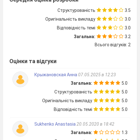
висипали роси.
б) Проводжають мене чорні очі ожин, між
Структурованість
3.5
березами дуб заблудився крислатий.
Оригінальність викладу
3.0
в) Сонце світить так ласкаво, що аж каміння
Відповідність темі
3.0
сміється.
Загальна:
3.2
г) Сани біліють у лузі, у сани запряжено
Всього відгуків: 2
вітер.
4. Складне речення із безсполучниковим
Оцінки та відгуки
зв’язком є в рядку:
а) Життя біжить, як музика дзвенить.
Крыжановская Анна
07.05.2025 в 12:23
б) Ожиною терпкою пахне ліс, на пагорбі
Загальна:
5.0
замріялась ялиця.
Структурованість
5.0
в) Зібрала ніч поважно зорі в клунок, бо
Оригінальність викладу
5.0
стукає світанок у вікно.
Відповідність темі
5.0
г) Вродлива пісня розсипає бризки, гойдає в
небі золоті колиски.
Sukhenko Anastasia
20.05.2020 в 18:42
5. Пунктуаційну помилку допущено в реченні:
Загальна:
1.3