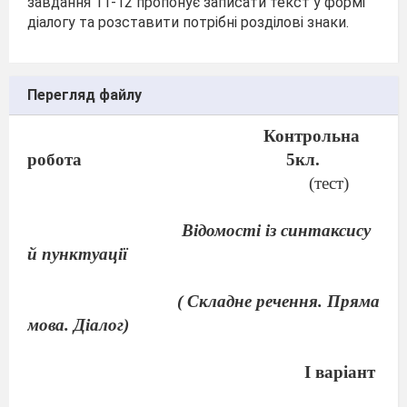
завдання 11-12 пропонує записати текст у формі
діалогу та розставити потрібні розділові знаки.
Перегляд файлу
Контрольна
робота
5кл.
(тест)
Відомості із синтаксису
й пунктуації
( Складне речення. Пряма
мова. Діалог)
І варіант