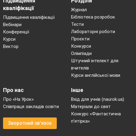
Підвищення
Розділи
б) Стежинку відшукати треба, щоб ходив ти
кваліфікації
Журнал
вік у щасті.
Бібліотека розробок
Підвищення кваліфікації
в) Сміюсь я, жартую, співаю, не скаржусь на
Тести
Вебінари
долю зовсім.
Лабораторні роботи
Конференції
г) Послухайте, як дихає земля.
Проєкти
Курси
5. Пунктуаційну помилку допущено в реченні:
Конкурси
Вектор
а) Я іду по парку золотому, і прощально
Олімпіади
листя шелестить.
Штучний інтелект для
б) Чи то я заспівав, чи то мною земля
вчителів
заспівала?
Курси англійської мови
в) Де відвага там перемога.
Про нас
Інше
г) Щоб уволю всього мати, треба добре
працювати.
Про «На Урок»
Вхід для учнів (naurok.ua)
6. Неправильно розставлено розділові знаки в
Співпраця закладів освіти
Матеріали до свят
реченні з прямою мовою:
Конкурс «Фантастична
п’ятірка»
а) «Запрягайте, хлопці, коні», - лине в небо
Зворотний зв'язок
молоде.