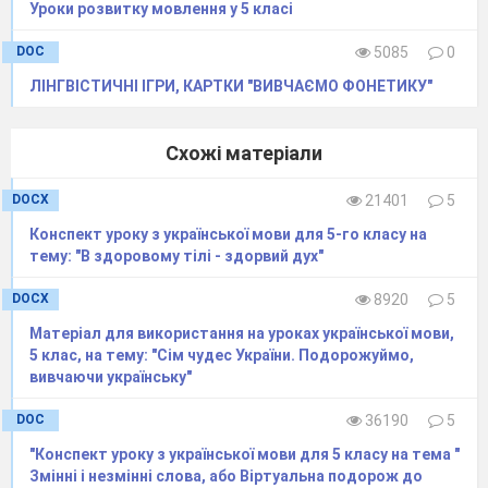
Уроки розвитку мовлення у 5 класi
( Складне речення. Пряма
мова. Діалог)
DOC
5085
0
ЛІНГВІСТИЧНІ ІГРИ, КАРТКИ "ВИВЧАЄМО ФОНЕТИКУ"
ІІ
варіант
Схожі матеріали
1. Складне речення є в рядку:
DOCX
21401
5
а) У сонячнім промінні купались і ярі лани, і
Конспект уроку з української мови для 5-го класу на
весела гора.
тему: "В здоровому тілі - здорвий дух"
б) Синіють небо, і ліс, і гори.
DOCX
8920
5
в) Тече вода в синє море, та не витікає.
Матеріал для використання на уроках української мови,
г) Літо минуло, і осінь приспіла.
5 клас, на тему: "Сім чудес України. Подорожуймо,
2. З двох частин складається речення
вивчаючи українську"
(розділові знаки пропущені):
а) Хмара небо криє сонечко не блисне вітер
DOC
36190
5
вовком виє дощ потоком висне.
"Конспект уроку з української мови для 5 класу на тема "
б) Цвіте й гуде земля і серце повне вщерть.
Змінні і незмінні слова, або Віртуальна подорож до