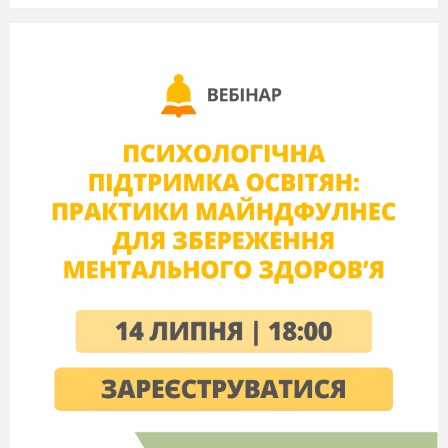
в) Пахне, кажуть, ромен гіркотою.
г) Бувайте здорові, гори барвінкові!
8. Пунктуаційної помилки НЕМАЄ в рядку:
а) Казав Наум: - «Бери на ум!»
б) «У піджмурки зіграємо» - вітер прорік і в
ліску затих.
в) Піднімає джміль фіранку, каже: «Доброго
вам ранку!»
г) «Я – пан Коцький», - каже Кіт: - Це
славетний дуже рід».
9. Укажіть неправильне твердження:
а) Кожна репліка в діалозі пишеться з нового
рядка.
б) При прямій мові обов’язково ставляться
лапки.
в) Діалог –це розмова двох чи більше осіб.
г) Пряма мова супроводжується вставними