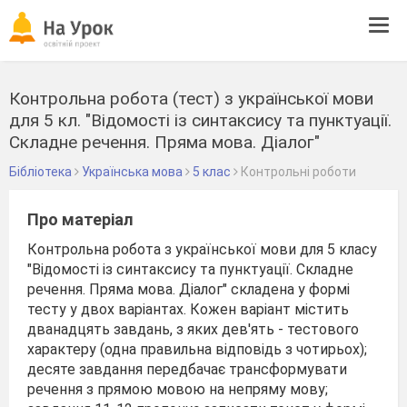
Tog
navi
Контрольна робота (тест) з української мови
для 5 кл. "Відомості із синтаксису та пунктуації.
Складне речення. Пряма мова. Діалог"
Бібліотека
Українська мова
5 клас
Контрольні роботи
Про матеріал
Контрольна робота з української мови для 5 класу
"Відомості із синтаксису та пунктуації. Складне
речення. Пряма мова. Діалог" складена у формі
тесту у двох варіантах. Кожен варіант містить
дванадцять завдань, з яких дев'ять - тестового
характеру (одна правильна відповідь з чотирьох);
десяте завдання передбачає трансформувати
речення з прямою мовою на непряму мову;