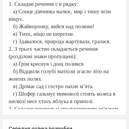
1. Складне речення є в рядку:
а) Сонце дівчинка малює, мир і тишу всім
віщує.
б) Жайворонку, вийся над полями!
в) Тихо, ніщо не шерехне.
г) Здавалося, природа жартувала, гралася.
2. З трьох частин складається речення
(розділові знаки пропущені):
а) Грім креснув і дощ полився.
б) Відцвіли голубі матіоли згасло літо на
жовтих полях.
в) Дрімає сад і гостро пахне м’ята.
г) Шофер гальмує мимоволі стоять колеса в
шелюзі несе хтось яблука в приполі.
3. Складне речення зі сполучниковим зв’язком
є в рядку:
а) На тиху ніч, на вечір золотий
у синє небо
Середня оцінка розробки