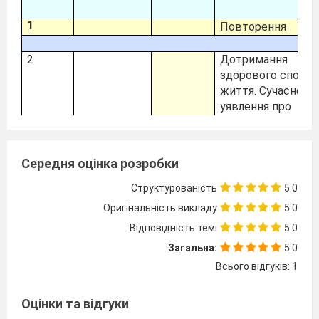
1
Повторення
Р
2
Дотримання
здорового способ
життя. Сучасне
уявлення про
здоров'я.
Практи
завдання1.
Аналіз свого спос
Середня оцінка розробки
життя та особист
цілей .
Структурованість
5.0
Оригінальність викладу
5.0
3
Взаємозв’язок
Відповідність темі
5.0
фізичної, психічної
соціальної і духов
Загальна:
5.0
складових здоров’
Всього відгуків: 1
Оцінки та відгуки