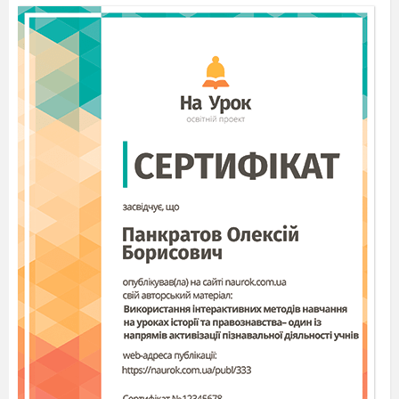
фізичного здоров
10
Узагальнюючий 
з теми «Фізична
складова здоров
Розділ 3. П
Самореалізація
11
особистості
Самореалізація у
підлітковому та
юнацькому віці.
Складові
самореалізації.
12
Самопізнання і
формування
особистості.