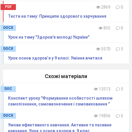
14
Критерії і мотиви
PDF
2869
0
для вибору
Тести на тему: Принципи здорового харчування
професії.
Профорієнтація
DOCX
855
0
Практичне
завдання
6.
Урок на тему "Здоров'я молоді України"
Виявлення
DOCX
5570
5
професійних
схильностей.
Урок основ здоров’я у 9 класі. Уміння вчитися
Схожі матеріали
DOC
13513
5
15
Емоційне
Конспект уроку "Формування особистості шляхом
благополуччя.
самопізнання, самовизначення і самовиховання "
Природа і види
DOCX
19856
5
емоцій. Поняття
емоційної зрілості
Умови ефективного навчання. Активне та пасивне
навчання. Урок з основ здоров я, 9 клас