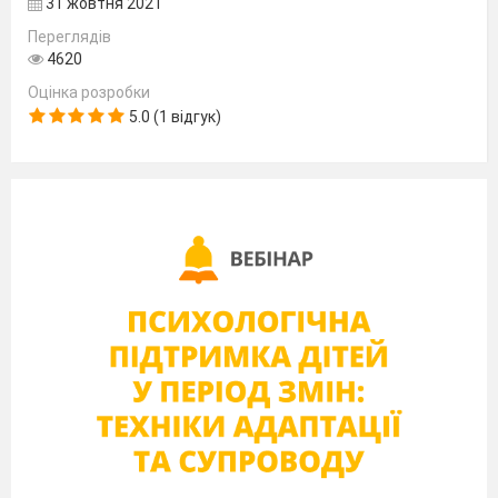
31 жовтня 2021
здоров’я.
Види рухової
Переглядів
активності. Впли
4620
рухової активност
Оцінка розробки
фізичний,
5.0 (1 відгук)
психологічний і
соціальний добр
людини.
6
Складові особист
гігієни. Гігієнічні
процедури.
7
Біологічні ритми і
здоров’я. Значенн
сну в юнацькому в