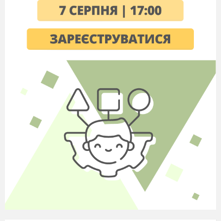
8
Харчування при
різному фізичном
навантаженні.
Контроль за мас
тіла.
Практичне
завдання 3.
Розрахунок
калорійності
харчового раціон
відповідно до
енергозатрат
організму.
9
Моніторинг здор
Види моніторингу
фізичної складов
здоров’я. Показн
фізичного здоров’
Практичне завда
4.
Експрес-оцінк
індивідуального р