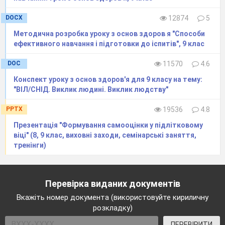
DOCX
12874
5
16
Саморегуляція.
Методична розробка уроку з основ здоров я "Способи
Методи
ефективного навчання і підготовки до іспитів", 9 клас
самоконтролю.
DOC
11570
4.6
Конспект уроку з основ здоров'я для 9 класу на тему:
"ВІЛ/СНІД. Виклик людині. Виклик людству"
PPTX
19536
4.8
17
Уміння вчитися
Презентація "Формування самооцінки у підлітковому
Умови
віці" (8, 9 клас, виховні заходи, семінарські заняття,
ефективного
тренінги)
навчання. Активне
пасивне навчання
Індивідуальні
Перевірка виданих документів
особливості
сприйняття і
Вкажіть номер документа (використовуйте кириличну
розкладку)
навчання.
Планування часу.
ПЕРЕВІРИТИ