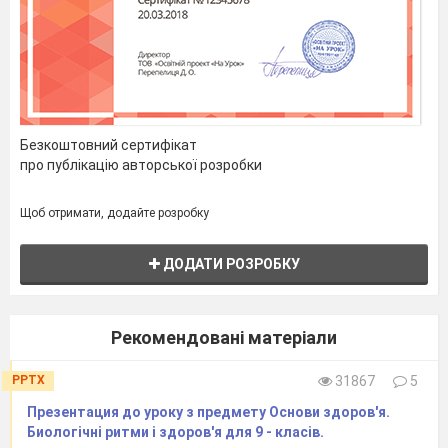
Формування
самооцінки.
Безкоштовний сертифікат
про публікацію авторської розробки
13
Поняття
життєвого
Щоб отримати, додайте розробку
самовизначення.
Складові
ДОДАТИ РОЗРОБКУ
життєвого
самовизначення..
Практичне
завдання 5.
Міні-
Рекомендовані матеріали
проект:
Дослідження рин
PPTX
31867
5
праці за
Презентация до уроку з предмету Основи здоров'я.
матеріалами.
Биологічні ритми і здоров'я для 9 - класів.