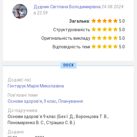
Дудник Світлана Володимирівна
24.08.2024
в 22:59
4
Чинники, що
Загальна:
5.0
4
впливають на
Структурованість
5.0
показники здоров
населення.
Оригінальність викладу
5.0
Сфери життя люд
Відповідність темі
5.0
Практичне завдан
Довгострокове
планування з
DOCX
урахуванням
важливих сфер жи
Додав(-ла)
Гонтарук Марія Миколаївна
Пов’язані теми
Розділ
Основи здоров’я
,
9 клас
,
Планування
5
Збереження і
До підручника
зміцнення
фізич
Основи здоров`я 9 клас (Бех І. Д., Воронцова Т. В.,
складової здоров
Пономаренко В. С., Страшко С. В.)
Взаємозв’язок
складових фізичн
Додано