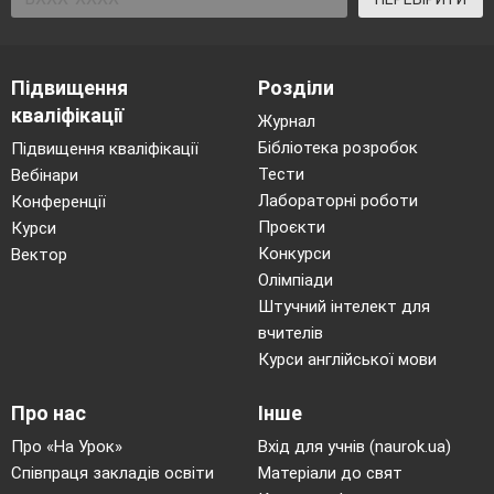
Практичне
завдання
7.Визначення
Підвищення
Розділи
індивідуального
кваліфікації
стилю навчання.
Журнал
18
Підготовка до
Бібліотека розробок
Підвищення кваліфікації
Державної
Тести
Вебінари
підсумкової
Лабораторні роботи
Конференції
атестації.
Проєкти
Курси
Способи
Конкурси
Вектор
ефективного
Олімпіади
навчання й
Штучний інтелект для
підготовки до
вчителів
іспитів.
Практичн
Курси англійської мови
завдання 8.
Відпрацювання
навичок
Про нас
Інше
раціонального
Про «На Урок»
Вхід для учнів (naurok.ua)
планування часу і
Співпраця закладів освіти
Матеріали до свят
підготовки до