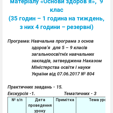
матеріалу «Основи здоров’я»,
9
клас
(35 годин – 1 година на тиждень,
з них 4 години – резервні)
Програма
Навчальна програма з основ
:
здоров’я
для 5 – 9 класів
загальноосвітніх навчальних
закладів, затверджена Наказом
Міністерства освіти і науки
України від 07.06.2017 № 804
Практичних завдань - 15.
Екскурсія -1.
Тематичних - 3
№ з/п
Дата
Примітка
Тема уроку
проведення
уроку