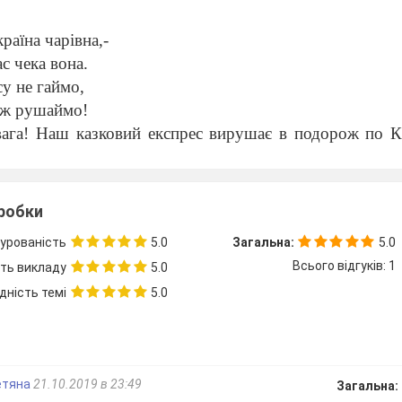
.
раїна чарівна,-
ас чека вона.
у не гаймо,
ож рушаймо!
вага! Наш казковий експрес вирушає в подорож по К
катимуть цікаві зустрічі, пригоди. Щоб проїхати в
се, ми знаємо та вміємо, бути уважними та спостереж
тайте, що під час подорожі - квесту ви повинні д
зробки
аєморозуміння, взаємопідтримка, взаємодопомога
!
урованість
5.0
Загальна:
5.0
 команд
Всього відгуків: 1
сть викладу
5.0
»
дність темі
5.0
ся,
,
бок .
етяна
21.10.2019 в 23:49
Загальна:
и»