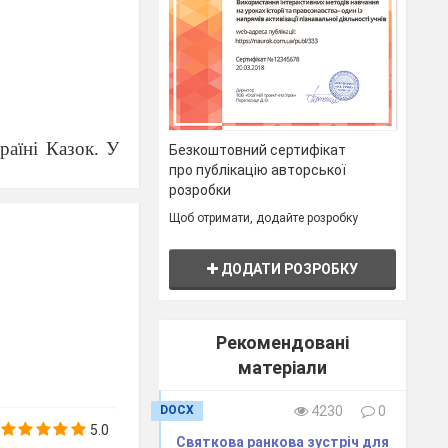
раїні Казок. У
Безкоштовний сертифікат
про публікацію авторської
сю країну, нам
розробки
ливими.
Щоб отримати, додайте розробку
отримуватися 3
ДОДАТИ РОЗРОБКУ
Рекомендовані
матеріали
DOCX
4230
0
5.0
Святкова ранкова зустріч для