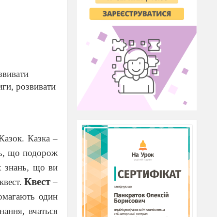
озвивати
ниги, розвивати
Казок. Казка –
сь, що подорож
х знань, що ви
Квест
квест.
–
омагають один
нання, вчаться