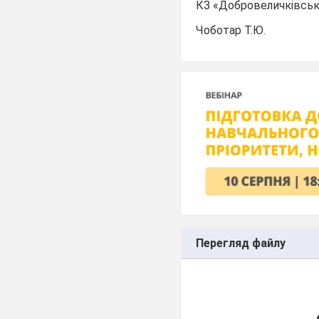
КЗ «Добровеличківсь
Чоботар Т.Ю.
Перегляд файлу