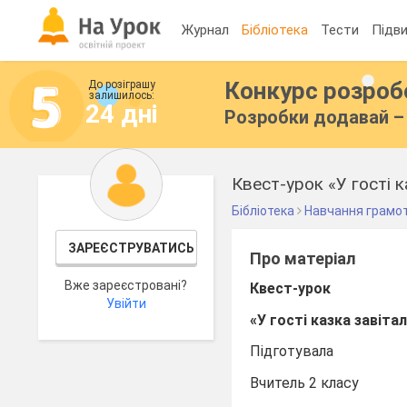
Журнал
Бібліотека
Тести
Підви
Конкурс розро
До розіграшу
залишилось:
24 дні
Розробки додавай – 
Квест-урок «У гості к
Бібліотека
Навчання грамо
ЗАРЕЄСТРУВАТИСЬ
Про матеріал
Вже зареєстровані?
Квест-урок
Увійти
«У гості казка завіта
Підготувала
Вчитель 2 класу