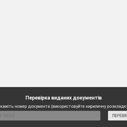
ті дівчинка. Звали її Зелена Шапочка.
 і попросила:
віднеси йому футбольний м’яч і кеди.
Жовта Кепочка, взяла відеречко і поскакала.
І було у неї дев’ять гарненьких кошенят.
она до магазину і наказала своїм пухнастим курчатам:
 на ставок та наловлю рибки. А ви
відчиняйте всім двер
 і троє їжачків. Одного разу знайшов Півник монету та
Керть! Скачіть сюди, я гривню знайшов.
 й кажуть:
ка.
стерня»
дання виготовити аплікації до казки
із поданих заготов
у.
Перевірка виданих документів
инка»
кові загадки:
кажіть номер документа (використовуйте кириличну розкладк
БАБУСИНІ КАЗКИ
ПЕРЕВІ
зині