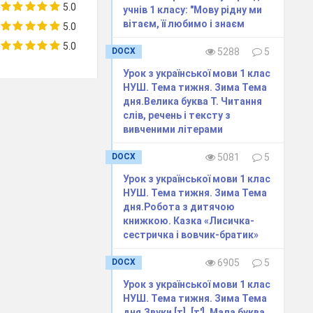
5.0
учнів 1 класу: "Мову рідну ми
вітаєм, її любимо і знаєм
5.0
5.0
DOCX
5288
5
Урок з української мови 1 клас
НУШ. Тема тижня. Зима Тема
дня.Велика буква Т. Читання
слів, речень і тексту з
вивченими літерами
DOCX
5081
5
виконавши
Урок з української мови 1 клас
відгадкою
НУШ. Тема тижня. Зима Тема
дня.Робота з дитячою
книжкою. Казка «Лисичка-
у картку з
сестричка і вовчик-братик»
дять Квест -
DOCX
6905
5
риклеює кожній
Урок з української мови 1 клас
НУШ. Тема тижня. Зима Тема
 конкурс
дня.Звуки [т], [т′]. Мала буква