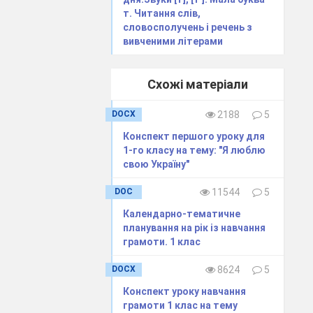
т. Читання слів,
команди, щоб
словосполучень і речень з
вивченими літерами
 про себе
Схожі матеріали
DOCX
2188
5
Конспект першого уроку для
1-го класу на тему: "Я люблю
свою Україну"
DOC
11544
5
Календарно-тематичне
планування на рік із навчання
грамоти. 1 клас
DOCX
8624
5
Конспект уроку навчання
грамоти 1 клас на тему