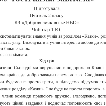
Підготувала
Вчитель 2 класу
КЗ «Добровеличківське НВО»
Чоботар Т.Ю.
 систематизувати знання учнів за розділом «Казки», р
ивість, уяву. Виховувати в учнів інтерес та любов до к
ти більше казок.
 класна кімната.
Хід гри
чителя
. Сьогодні ми вирушаємо в подорож по Країні 
юча країна, де добро завжди перемагає зло. Сподіваю
ми будемо не просто грати, а підведемо підсумок ти
чення розділу «Казки». І це буде не проста подорож, а 
сі члени команди працюють дружно, злагоджено, доп
ують цікаві завдання і водночас поповнюють свої з