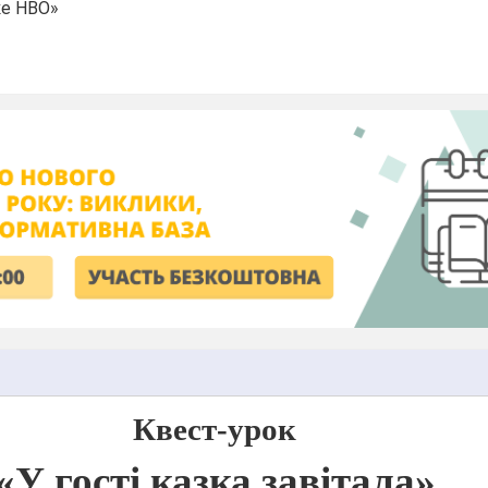
ке НВО»
Квест-урок
«У гості казка завітала»