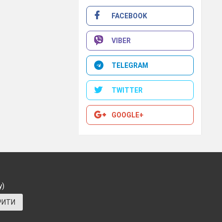
FACEBOOK
VIBER
TELEGRAM
і!
 й загукав:
TWITTER
GOOGLE+
ок
та
у)
РИТИ