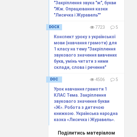
"Закріплення звука "ж", букви
"Жж. Опрацювання казки
"Лисичка і Журавель""
DOCX
7723
5
 Вона
Конспект уроку з української
мови (навчання грамоти) для
1 класу на тему "Закріплення
звукового значення вивчених
букв, умінь читати з ними
склади, слова і речення"
ком»,
DOC
4506
5
Урок навчання грамоти 1
КЛАС Тема. Закріплення
звукового значення букви
азок. Діти
«Ж». Робота з дитячою
книжкою. Українська народна
казка «Лисичка і Журавель».
 помилки.
Поділитись матеріалом