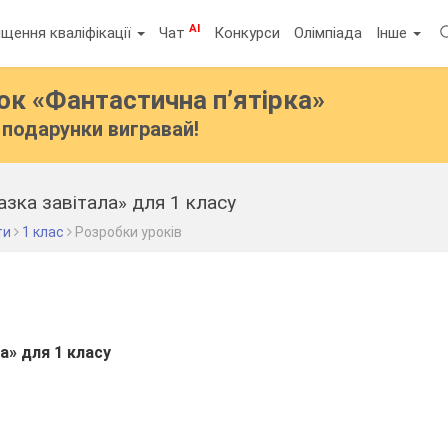
AI
щення кваліфікації
Чат
Конкурси
Олімпіада
Інше
бок
«Фантастична п’ятірка»
подарунки вигравай!
азка завітала» для 1 класу
ти
1 клас
Розробки уроків
ла» для 1 класу