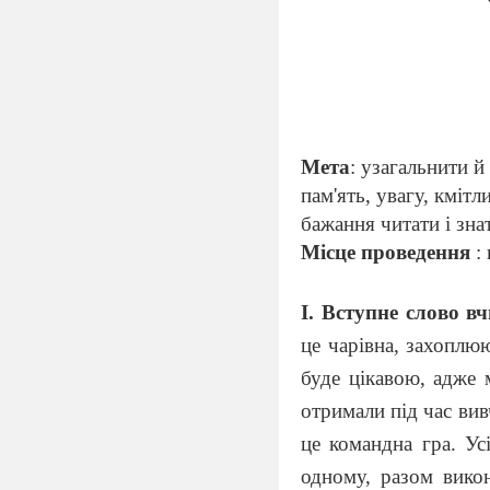
Мета
: узагальнити й
пам'ять, увагу, кмітл
бажання читати і зна
Місце проведення
:
І. Вступне слово в
це чарівна, захоплю
буде цікавою, адже 
отримали під час вив
це командна гра. У
одному, разом викон