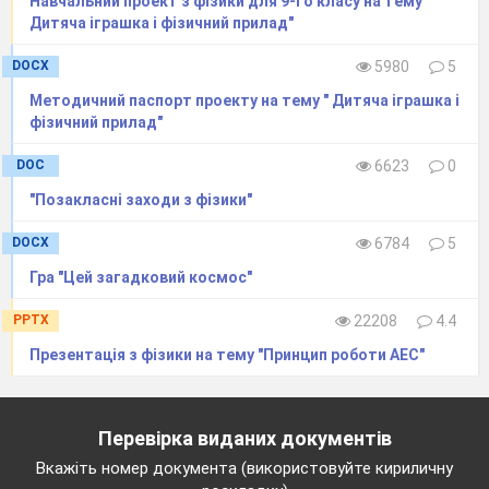
Навчальний проект з фізики для 9-го класу на тему "
Дитяча іграшка і фізичний прилад"
DOCX
5980
5
Методичний паспорт проекту на тему " Дитяча іграшка і
фізичний прилад"
DOC
6623
0
"Позакласні заходи з фізики"
DOCX
6784
5
Гра "Цей загадковий космос"
PPTX
22208
4.4
Презентація з фізики на тему "Принцип роботи АЕС"
Перевірка виданих документів
Вкажіть номер документа (використовуйте кириличну