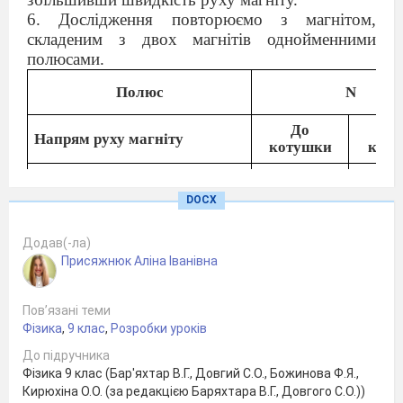
6. Дослідження повторюємо з магнітом,
складеним з двох магнітів однойменними
полюсами.
Полюс
N
До
В
Напрям руху магніту
котушки
кот
Напрям відхилення стрілки
Повільний рух
DOCX
Швидкий рух
Додав(-ла)
Присяжнюк Аліна Іванівна
7. Приєднаємо другу котушку до джерела
струму і, користуючись нею як постійним
магнітом, повторюємо досліди, а потім
Пов’язані теми
порівнюємо їх результати з відмітками в
Фізика
,
9 клас
,
Розробки уроків
таблиці.
До підручника
8. Сформулюйте висновок, у якому дайте
Фізика 9 клас (Бар'яхтар В.Г., Довгий С.О., Божинова Ф.Я.,
відповіді на наступні запитання:
Кирюхіна О.О. (за редакцією Баряхтара В.Г., Довгого С.О.))