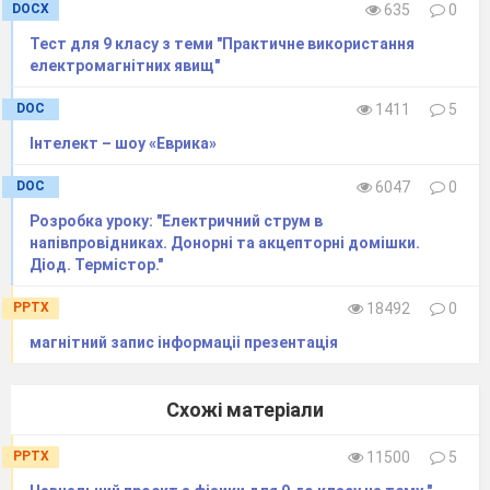
DOCX
635
0
Тест для 9 класу з теми "Практичне використання
електромагнітних явищ"
DOC
1411
5
Інтелект – шоу «Еврика»
DOC
6047
0
Розробка уроку: "Електричний струм в
напівпровідниках. Донорні та акцепторні домішки.
Діод. Термістор."
PPTX
18492
0
магнітний запис інформаціі презентація
Схожі матеріали
PPTX
11500
5