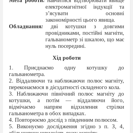
Мета роботи
:
навчитися відтворювати явище
електромагнітної індукції та
з’ясувати основні
закономірності цього явища.
Обладнання
:
дві котушки з довгими
провідниками, постійні магніти,
гальванометр зі шкалою, що має
нуль посередині.
Хід роботи
1. Приєднаємо одну котушку до
гальванометра.
2. Віддаляючи та наближаючи полюс магніту,
переконаємося в дієздатності складеного кола.
3. Наближаючи північний полюс магніту до
котушки, а потім — віддаляючи його,
відмічаємо напрям відхилення стрілки
гальванометра в обох випадках.
4. Повторюємо дослід з південним полюсом.
5. Виконуємо дослідження згідно з п. З, 4,
збільшивши швидкість руху магніту.