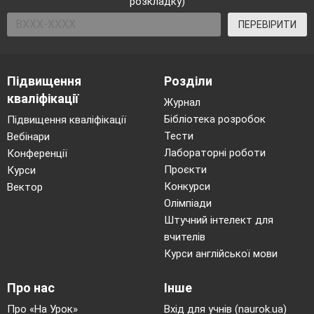
розкладку)
ПЕРЕВІРИТИ
Підвищення
Розділи
кваліфікації
Журнал
Бібліотека розробок
Підвищення кваліфікації
Тести
Вебінари
Лабораторні роботи
Конференції
Проєкти
Курси
Конкурси
Вектор
Олімпіади
Штучний інтелект для
вчителів
Курси англійської мови
Про нас
Інше
Про «На Урок»
Вхід для учнів (naurok.ua)