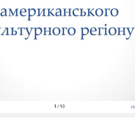
1
/
93
Н