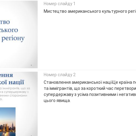
Номер слайду 1
Мистецтво американського культурного регі
Номер слайду 2
Становлення американської націїЦе країна 
та іммігрантів, що за короткий час перетвор
супердержаву з усіма позитивними і негати
цього явища.