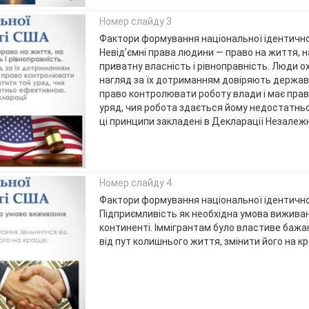
Номер слайду 3
Фактори формування національної ідентичн
Невід’ємні права людини — право на життя, н
приватну власність і рівноправність. Люди ох
нагляд за їх дотриманням довіряють державі
право контролювати роботу влади і має прав
уряд, чия робота здається йому недостатнь
ці принципи закладені в Декларації Незалежн
Номер слайду 4
Фактори формування національної ідентичн
Підприємливість як необхідна умова вижива
континенті. Іммігрантам було властиве бажа
від пут колишнього життя, змінити його на к