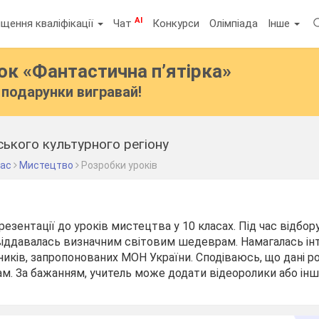
AI
щення кваліфікації
Чат
Конкурси
Олімпіада
Інше
бок
«Фантастична п’ятірка»
подарунки вигравай!
ького культурного регіону
лас
Мистецтво
Розробки уроків
езентації до уроків мистецтва у 10 класах. Під час відбор
 віддавалась визначним світовим шедеврам. Намагалась ін
учників, запропонованих МОН України. Сподіваюсь, що дані 
ам. За бажанням, учитель може додати відеоролики або інші