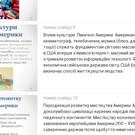
Номер слайду 9
Вплив культури. Північної Америки. Американ
кінематограф, телебачення, музика (блюз, дж
тощо) служать фундаментом світової масово
в США вперше з’явився Інтернет, масовий ав
отримали розвиток інформаційні технології. 
економічна і військова держава світу, США б
визначає спосіб життя решти людства.
Номер слайду 10
Періодизація розвитку мистецтва Америки.
доколумбової цивілізації корінних народів пів
південного континентів. Мистецтво колоніаль
завоювання європейцями Америки (ХVІ – ХVІІІ
суверенних держав після здобуття ними нез