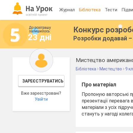
Журнал
Бібліотека
Тести
Підви
Конкурс розро
До розіграшу
залишилось:
23 дні
Розробки додавай – 
Мистецтво американс
Бібліотека
Мистецтво
9 к
ЗАРЕЄСТРУВАТИСЬ
Про матеріал
Вже зареєстровані?
Пропоную авторські пр
Увійти
презентації перевага
матеріали з усіх підр
стануть у нагоді колег