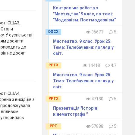
Контрольна робота з
"Мистецтва" 9 клас, по темі:
"Модернізм. Постмодернізм"
ості США3.
 Стали
DOCX
36671
5
у. У суспільстві
дям досягти
Мистецтво. 9 клас. Урок 25.
 приводить до
Тема: Телебачення: погляд у
він не досяг
світ.
PPTX
14418
4.7
Мистецтво. 9 клас. Урок 25.
Тема: Телебачення: погляд у
світ.
ості США4.
PPTX
47180
5
рена з вихідців з
ів продовжувала
Презентація "Історія
д впливом
кінематографа "
к утворилась
PPT
57888
5