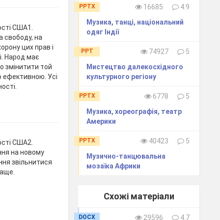
PPTX
16685
4.9
Музика, танці, національний
ості США1.
одяг Індії
а свободу, на
орону цих прав і
PPT
74927
5
. Народ має
Мистецтво далекосхідного
о змінитити той
культурного регіону
о ефективною. Усі
ості.
PPTX
6778
5
Музика, хореографія, театр
Америки
PPTX
40423
5
ості США2.
ння на новому
Музично-танцювальна
ння звільнитися
мозаїка Африки
раще.
Схожі матеріали
DOCX
29596
4.7