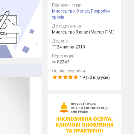
Пов’язані теми
Мистецтво
,
9 клас
,
Розробки
уроків
До підручника
Мистецтво 9 клас (Масол Л.М.)
Додано
24 липня 2018
Переглядів
82247
Оцінка розробки
4.9 (20 відгуків)