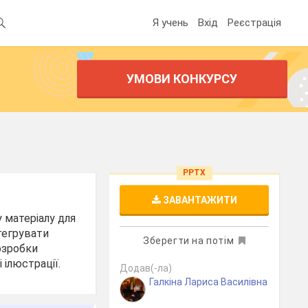
Я учень
Вхід
Реєстрація
УМОВИ КОНКУРСУ
PPTX
ЗАВАНТАЖИТИ
у матеріалу для
тегрувати
Зберегти на потім
розробки
 ілюстрації.
Додав(-ла)
Галкіна Лариса Василівна