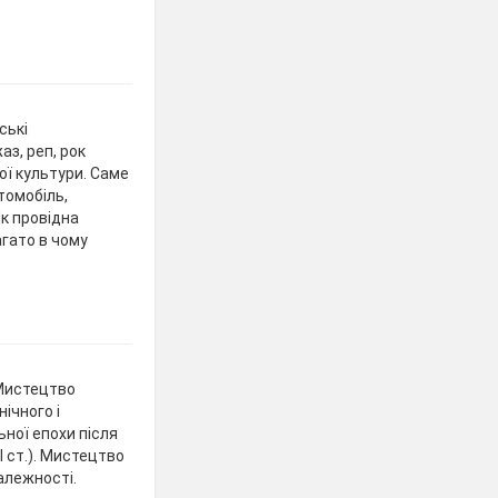
ські
аз, реп, рок
ї культури. Саме
томобіль,
Як провідна
агато в чому
 Мистецтво
нічного і
ної епохи після
 ст.). Мистецтво
алежності.