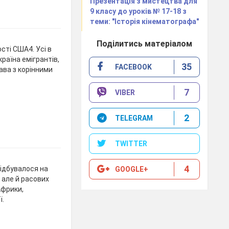
Презентація з мистецтва для
9 класу до уроків № 17-18 з
теми: "Історія кінематографа"
Поділитись матеріалом
ті США4. Усі в
країна емігрантів,
35
FACEBOOK
рава з корінними
7
VIBER
2
TELEGRAM
TWITTER
4
ідбувалося на
GOOGLE+
, але й расових
Африки,
ї.