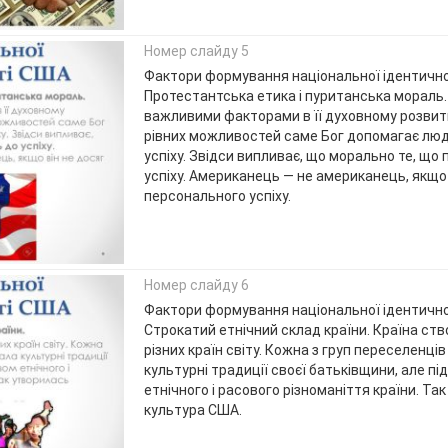
Номер слайду 5
Фактори формування національної ідентичн
Протестантська етика і пуританська мораль.
важливими факторами в її духовному розвитк
рівних можливостей саме Бог допомагає лю
успіху. Звідси випливає, що морально те, що
успіху. Американець — не американець, якщо 
персонального успіху.
Номер слайду 6
Фактори формування національної ідентичн
Строкатий етнічний склад країни. Країна ство
різних країн світу. Кожна з груп переселенц
культурні традиції своєї батьківщини, але пі
етнічного і расового різноманіття країни. Та
культура США.