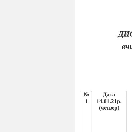
ДИ
вч
№
Дата
1
14.01.21р.
(четвер)