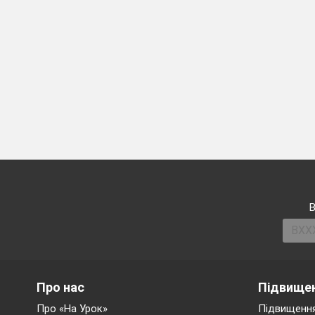
11
12
В
13
Про нас
Підвищен
14
Про «На Урок»
Підвищення