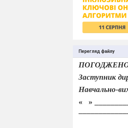
Перегляд файлу
ПОГОДЖЕН
Заступник ди
Навчально-ви
«
» ________
___________