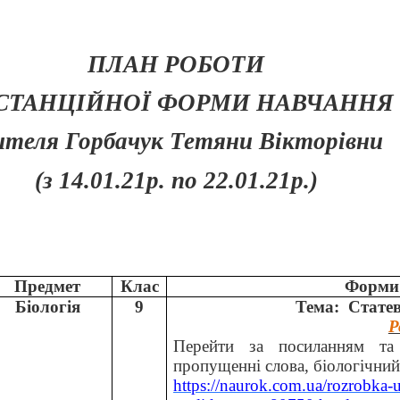
ПЛАН РОБОТИ
СТАНЦІЙНОЇ ФОРМИ НАВЧАННЯ
ителя Горбачук Тетяни Вікторівни
(з 14.01.21р. по 22.01.21р.)
Предмет
Клас
Форми 
Біологія
9
Тема:
Статев
Р
Перейти за посиланням та 
пропущенні слова, біологічний
https://naurok.com.ua/rozrobka-ur