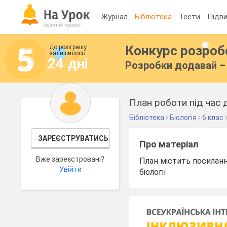
Журнал
Бібліотека
Тести
Підви
Конкурс розро
До розіграшу
залишилось:
24 дні
Розробки додавай – 
План роботи під час 
Бібліотека
Біологія
6 клас
ЗАРЕЄСТРУВАТИСЬ
Про матеріал
Вже зареєстровані?
План містить посилання
Увійти
біології.