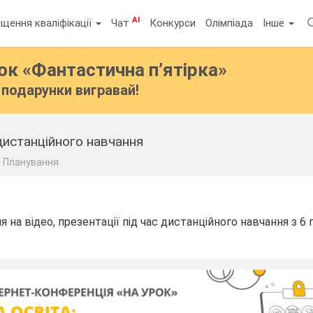
AI
щення кваліфікації
Чат
Конкурси
Олімпіада
Інше
бок
«Фантастична п’ятірка»
подарунки вигравай!
дистанційного навчання
Планування
 на відео, презентації під час дистанційного навчання з 6 