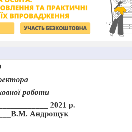
О
ректора
ховної роботи
____________ 2021 р.
____В.М. Андрощук