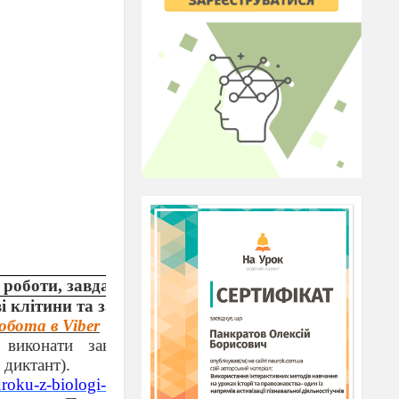
роботи, завдання.
і клітини та запліднення
обота в Viber
виконати завдання: (вставити в текст
 диктант).
oku-z-biologi-9-klas-statevi-klitini-ta-