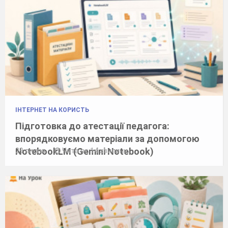
ІНТЕРНЕТ НА КОРИСТЬ
Підготовка до атестації педагога:
впорядковуємо матеріали за допомогою
NotebookLM (Gemini Notebook)
29 липня
Читати: 14 хвилини