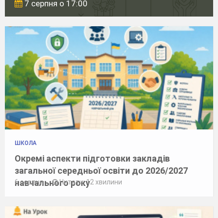
7 серпня о 17:00
ШКОЛА
Окремі аспекти підготовки закладів
загальної середньої освіти до 2026/2027
навчального року
6 серпня
Читати: 12 хвилини