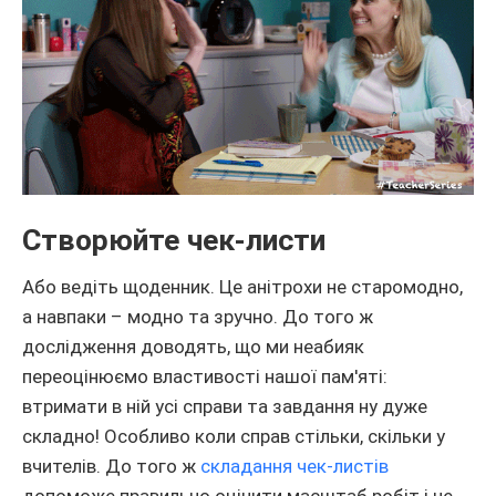
Створюйте чек-листи
Або ведіть щоденник. Це анітрохи не старомодно,
а навпаки – модно та зручно. До того ж
дослідження доводять, що ми неабияк
переоцінюємо властивості нашої пам'яті:
втримати в ній усі справи та завдання ну дуже
складно! Особливо коли справ стільки, скільки у
вчителів. До того ж
складання чек-листів
допоможе правильно оцінити масштаб робіт і не