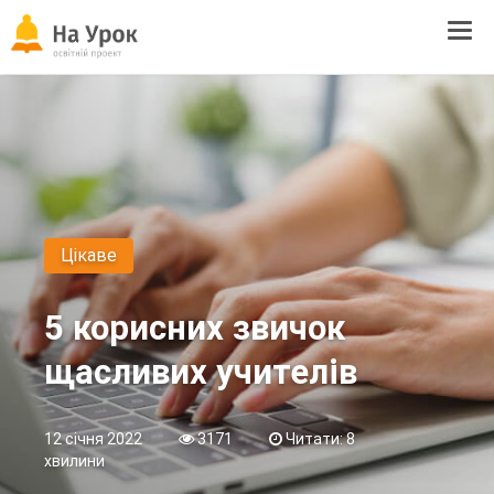
Tog
navi
Цікаве
5 корисних звичок
щасливих учителів
12 січня 2022
3171
Читати: 8
хвилини