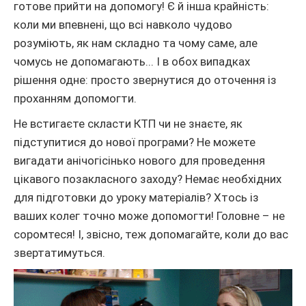
готове прийти на допомогу! Є й інша крайність:
коли ми впевнені, що всі навколо чудово
розуміють, як нам складно та чому саме, але
чомусь не допомагають... І в обох випадках
рішення одне: просто звернутися до оточення із
проханням допомогти.
Не встигаєте скласти КТП чи не знаєте, як
підступитися до нової програми? Не можете
вигадати анічогісінько нового для проведення
цікавого позакласного заходу? Немає необхідних
для підготовки до уроку матеріалів? Хтось із
ваших колег точно може допомогти! Головне – не
соромтеся! І, звісно, теж допомагайте, коли до вас
звертатимуться.