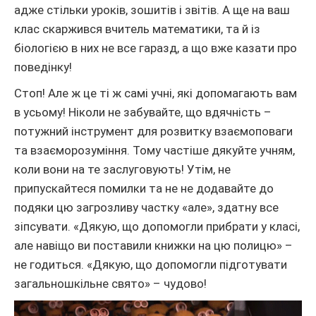
адже стільки уроків, зошитів і звітів. А ще на ваш
клас скаржився вчитель математики, та й із
біологією в них не все гаразд, а що вже казати про
поведінку!
Стоп! Але ж це ті ж самі учні, які допомагають вам
в усьому! Ніколи не забувайте, що вдячність –
потужний інструмент для розвитку взаємоповаги
та взаєморозуміння. Тому частіше дякуйте учням,
коли вони на те заслуговують! Утім, не
припускайтеся помилки та не не додавайте до
подяки цю загрозливу частку «але», здатну все
зіпсувати. «Дякую, що допомогли прибрати у класі,
але навіщо ви поставили книжки на цю полицю» –
не годиться. «Дякую, що допомогли підготувати
загальношкільне свято» – чудово!