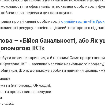
 можливості та ефективність, показала особливості фун
побачити всі переваги цих застосунків.
віла про унікальні особливості ​
онлайн-тестів «На Урок
ливості ресурсу, провівши цікавий тест просто під час 
лова – «Бійся банальності, або Як у
допомогою ІКТ»
 бути не лише корисним, а й цікавим! Саме проце говори
я Круглова. ІКТ – важлива частина навчального процесу,
 обійтися. Що ж допоможе зробити навчання цікавішим
чання.
рмати (наприклад, QR-коди).
і та просвітницькі ресурси.
и.
скрайби.