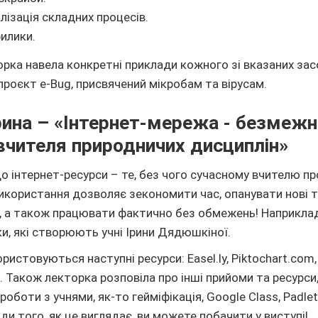
алізація складних процесів.
рилики.
рка навела конкретні приклади кожного зі вказаних засо
проєкт e-Bug, присвячений мікробам та вірусам.
ина – «Інтернет-мережа - безмежн
вчителя природничих дисциплін»
що інтернет-ресурси – те, без чого сучасному вчителю п
використання дозволяє зекономити час, опанувати нові т
я, а також працювати фактично без обмежень! Наприкла
іки, які створюють учні Ірини Дядюшкіної.
истовуються наступні ресурси: Easel.ly​, Piktochart.com​, 
om. Також лекторка розповіла про інші прийоми та ресурси
роботи з учнями, як-то гейміфікація, Google Class, Padlet
ади того, як це виглядає, ви можете побачити у виступі!