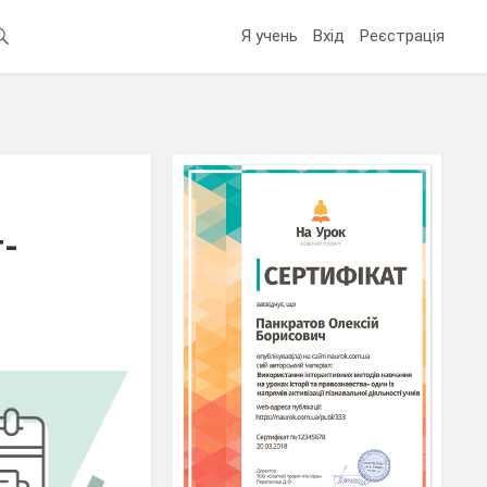
Я учень
Вхід
Реєстрація
т-