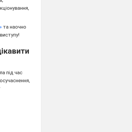
кціонування,
»
та наочно
виступу!​
цікавити
ла під час
 осучаснення,
?