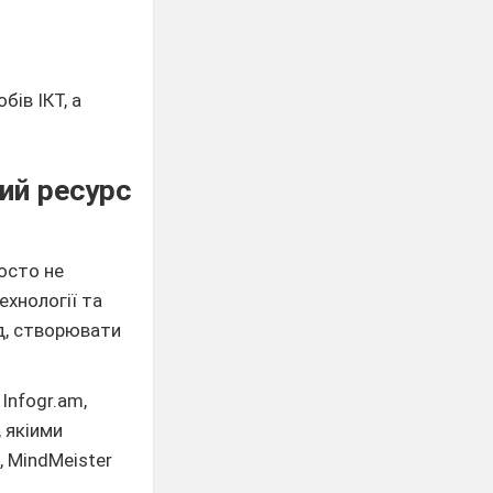
бів ІКТ, а
ий ресурс
росто не
ехнології та
д, створювати
Infogr.am​,
, якіими
, MindMeister