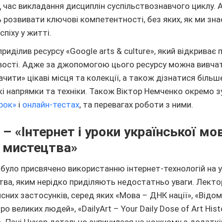
 час викладання дисциплін суспільствознавчого циклу. А
розвивати ключові компетентності, без яких, як ми зна
піху у житті.
риділив ресурсу «Google arts & culture», який відкриває
вості. Адже за джопомогою цього ресурсу можна вивчат
бачити» цікаві місця та колекції, а також дізнатися більш
кі напрямки та техніки. Також Віктор Немченко окремо з
рок»
і
онлайн-тестах
, та перевагах роботи з ними.
 «Інтернет і уроки української мо
а мистецтва»
було присвячено використанню інтернет-технологій на у
тва, яким нерідко приділяють недостатньо уваги. Лекто
исних застосунків, серед яких «Мова – ДНК нації», «Відом
о великих людей», «DailyArt – Your Daily Dose of Art Histor
. Пані Цукор детально зупинилася на кожному з додаткі