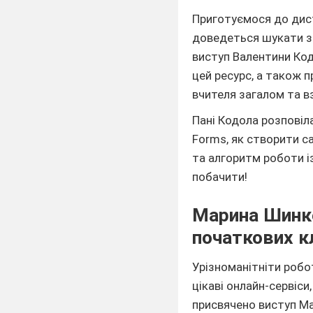
Приготуємося до дист
доведеться шукати за
виступ Валентини Код
цей ресурс, а також 
вчителя загалом та в
Пані Кодола розповіл
Forms, як створити са
та алгоритм роботи із
побачити!
Марина Шинке
початкових к
Урізноманітніти робо
цікаві онлайн-сервіс
присвячено виступ М