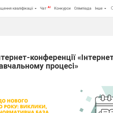
AI
щення кваліфікації
Чат
Конкурси
Олімпіада
Інше
нтернет-конференції «Інтерне
навчальному процесі»