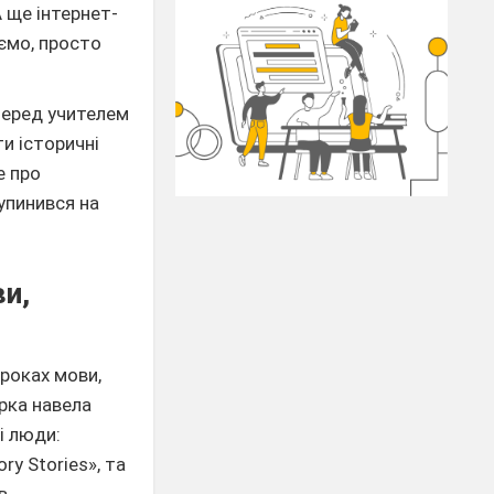
 ще інтернет-
ємо, просто
 перед учителем
и історичні
е про
упинився на
ви,
роках мови,
рка навела
і люди:
y Stories​», та
в,