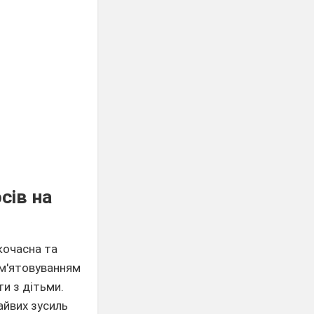
сів на
ткочасна та
ам'ятовуванням
ти з дітьми.
айвих зусиль