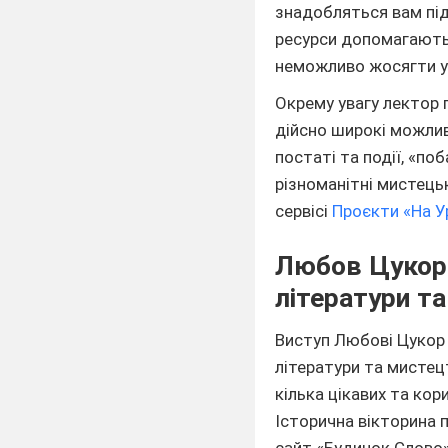
знадобляться вам під
ресурси допомагають 
неможливо жосягти ус
Окрему увагу лектор п
дійсно широкі можли
постаті та події, «по
різноманітні мистець
сервісі
Проєкти «На У
Любов Цукор –
літератури т
Виступ Любові Цукор 
літератури та мистец
кілька цікавих та кор
Історична вікторина пр
сайт «Будинок Слово»