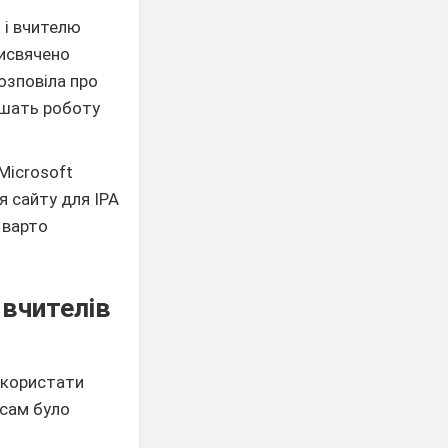
 і вчителю
рисвячено
озповіла про
егшать роботу
Microsoft
 сайту для ІРА​
 варто
 вчителів
икористати
рсам було