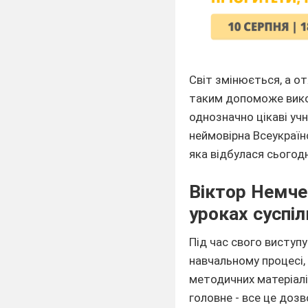
Світ змінюється, а от
таким допоможе викор
однозначно цікаві учн
неймовірна Всеукраїн
яка відбулася сьогодн
Віктор Немче
уроках суспі
Під час свого виступ
навчальному процесі,
методичних матеріалі
головне - все це дозв