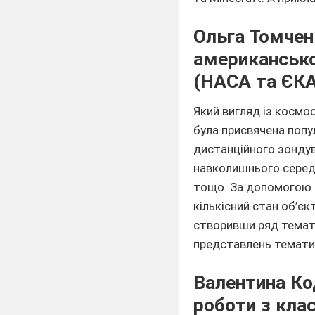
Ольга Томчен
американсько
(НАСА та ЄКА)
Який вигляд із космос
була присвячена попу
дистанційного зондув
навколишнього середо
тощо. За допомогою а
кількісний стан об’єк
створивши ряд темати
представлень тематики
Валентина Ко
роботи з кла