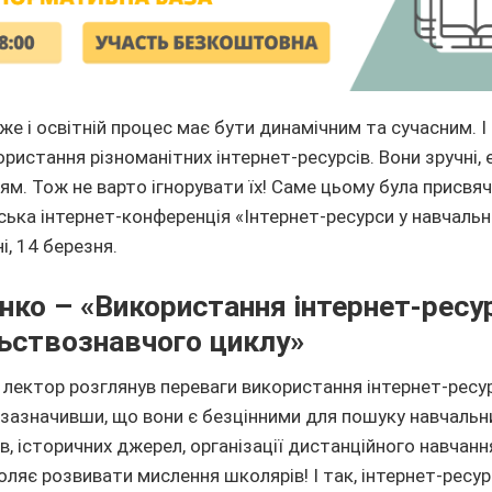
же і освітній процес має бути динамічним та сучасним. І
истання різноманітних інтернет-ресурсів. Вони зручні, 
ям. Тож не варто ігнорувати їх! Саме цьому була присвя
ська інтернет-конференція «Інтернет-ресурси у навчальн
і, 14 березня.
нко – «Використання інтернет-ресур
льствознавчого циклу»
у лектор розглянув переваги використання інтернет-ресу
 зазначивши, що вони є безцінними для пошуку навчальн
в, історичних джерел, організації дистанційного навчанн
оляє розвивати мислення школярів! І так, інтернет-ресу