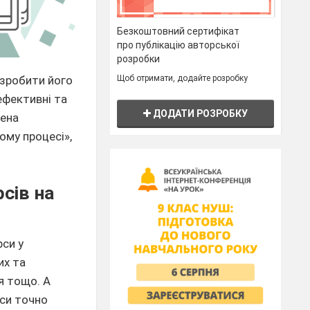
Безкоштовний сертифікат
про публікацію авторської
розробки
Щоб отримати, додайте розробку
 зробити його
ефективні та
ДОДАТИ РОЗРОБКУ
чена
ому процесі»,
сів на
рси у
их та
я тощо. А
рси точно