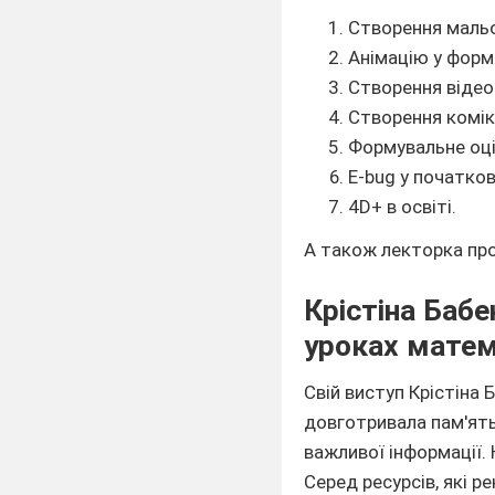
Створення мальо
Анімацію у форма
Створення відео 
Створення комік
Формувальне оці
E-bug у початкові
4D+ в освіті.
А також лекторка пр
Крістіна Бабе
уроках мате
Свій виступ Крістіна 
довготривала пам'ять
важливої інформації.
Серед ресурсів, які 