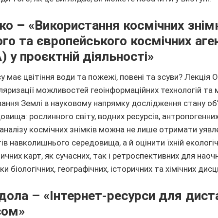
ко – «Використання космічних знім
го та європейського космічних аге
 у проєктній діяльності»
у має цвітіння води та пожежі, повені та зсуви? Лекція
ляризації можливостей геоінформаційних технологій та 
ання Землі в науковому напрямку дослідження стану об’
вища: рослинного світу, водних ресурсів, антропогенних
налізу космічних знімків можна не лише отримати уявл
тів навколишнього середовища, а й оцінити їхній екологіч
чних карт, як сучасних, так і ретроспективних для нао
 біологічних, географічних, історичних та хімічних дисц
дола – «Інтернет-ресурси для дист
сом»