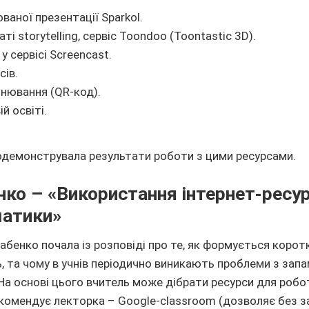
ваної презентації Sparkol.
ті storytelling, сервіс Toondoo (Toontastic 3D).
у сервісі Screencast.
сів.
нювання (QR-код).
й освіті.
одемонструвала результати роботи з цими ресурсами.
нко – «Використання інтернет-ресур
матики»
Бабенко почала із розповіді про те, як формується коро
, та чому в учнів періодично виникають проблеми з зап
 На основі цього вчитель може дібрати ресурси для робо
рекомендує лекторка – Google-classroom (дозволяє без з