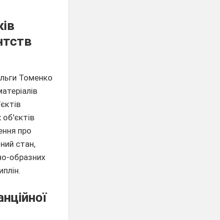
ків
нтств
 Ольги Томенко
матеріалів
єктів
 об'єктів
ення про
ний стан,
чно-образних
иплін.
анційної