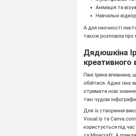
Анімація та візу
Навчальні відео
А для наочності лекто
також розповіла про 
Дядюшкіна Ір
креативного 
Пані Ірина впевнена, 
обійтися. Адже їхнє 
отримати нові знанн
такі чудові інфограф
Для їх створення викор
Visual.ly​ та Canva.c
користується під час 
та Minecraft. А прикл