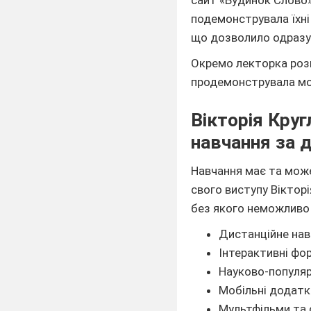
подемонструвала їхні
що дозволило одразу 
Окремо лекторка розпо
продемонструвала мож
Вікторія Круг
навчання за 
Навчання має та може
свого виступу Вікторі
без якого неможливо
Дистанційне нав
Інтерактивні фо
Науково-популярн
Мобільні додатк
Мультфільми та 