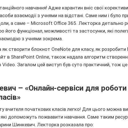
анційного навчання! Адже карантин вніс свої корективи
соби взаємодії з учнями на відстані. Саме ним і було п
оли, а саме – Microsoft Office 365. Лекторка детально р
про його функціонал, можливості та застосунки, які пол
заємодію з учнями зокрема.
а як створити блокнот OneNote для класу​, як розробити 
йт в SharePoint Online​, також надала алгоритм створення
 Video​. Загалом цей виступ був суто практичний, тож це
вич – «Онлайн-сервіси для роботи
ласів»
ту вчителя початкових класів легко! Для цього можна в
и, які допоможуть пожвавити навчання. Саме таким ресу
арини Шинкевич. Лекторка розказала про: