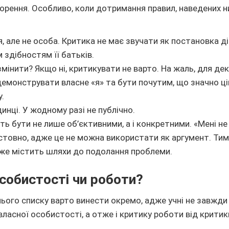
орення. Особливо, коли дотримання правил, наведених 
, але не особа. Критика не має звучати як постановка ді
 здібностям її батьків.
мінити? Якщо ні, критикувати не варто. На жаль, для де
емонструвати власне «я» та бути почутим, що значно ці
.
нці. У жодному разі не публічно.
ь бути не лише об’єктивними, а і конкретними. «Мені н
стовно, адже це не можна використати як аргумент. Тим
вже містить шляхи до подолання проблеми.
собистості чи роботи?
нього списку варто винести окремо, адже учні не завжди
власної особистості, а отже і критику роботи від критик