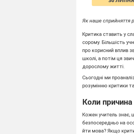
Як наше сприйняття 
Критика ставить у сл
сорому. Більшість уч
про корисний вплив з
школі, а потім ця звич
дорослому житті.
Сьогодні ми проанал
розумінню критики та
Коли причина
Кожен учитель знає, 
безпосередньо на осо
йти мова? Якщо крити