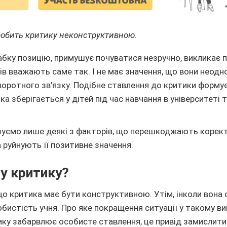
робить критику неконструктивною.
абку позицію, примушує почуватися незручно, викликає 
нів вважають саме так. І не має значення, що вони неод
воротного зв’язку. Подібне ставлення до критики форму
ка зберігається у дітей під час навчання в університеті т
ізуємо лише деякі з факторів, що перешкоджають корек
 руйнують її позитивне значення.
 у критику?
що критика має бути конструктивною. Утім, інколи вона
бистість учня. Про яке покращення ситуації у такому в
ку забарвлює особисте ставлення, це привід замислитис