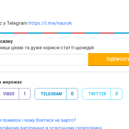
с у Telegram
https://t.me/naurok
зсилку
ші цікаві та дуже корисні статті щонеділі
ПІДПИСАТ
х мережах
1
0
0
VIBER
TELEGRAM
TWITTER
я помилок і чому боятися не варто?
фесійному вигоранню в освітньому середовищі