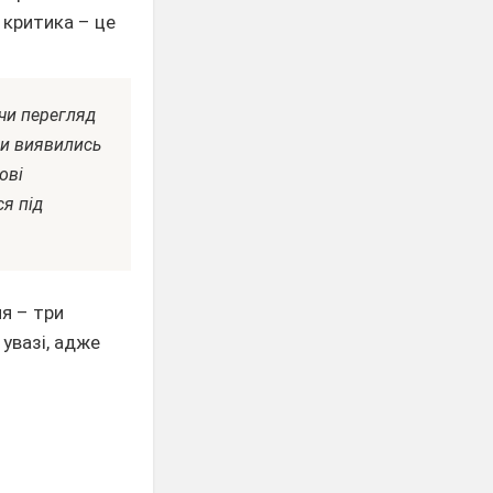
 критика – це
 чи перегляд
ни виявились
ові
ся під
я – три
увазі, адже