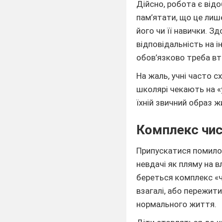
Дійсно, робота є від
пам’ятати, що це лиш
його чи її навички. 
відповідальність на і
обов’язково треба в
На жаль, учні часто 
школярі чекають на «
їхній звичний образ 
Комплекс чис
Припускатися помилок
невдачі як пляму на вл
береться комплекс «ч
взагалі, або пережит
нормального життя.