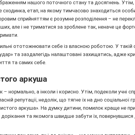
ображенням нашого поточного стану та досягнень. Утім,
е сходинка, етап, на якому тимчасово знаходиться особи
Здоровим сприйняттям є розумне розподілення – не пере
нших, але і не триматися за зроблене так, неначе це форт
тримати.
схильні ототожнювати себе із власною роботою. У такій 
удар» та заздалегідь налаштовані захищатись, адже кр
життя та самих себе.
того аркуша
 – нормально, а інколи і корисно. Утім, подеколи учні 
асній репутації, недолік, що тягне їх на дно соціальної гр
истого аркуша». На думку дитини, помилок краще не пр
и дорікання та якомога швидше забути їх, повернувшися