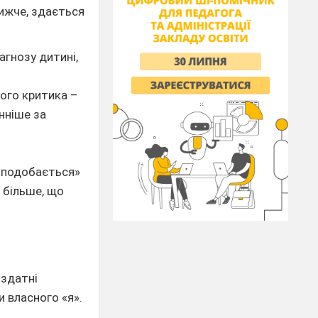
нижче, здається
агнозу дитині,
кого критика –
нніше за
е подобається»
 більше, що
 здатні
и власного «я».