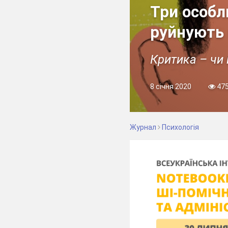
Три особл
руйнують 
Критика – чи
8 січня 2020
47
Журнал
Психологія