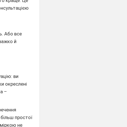
 то краще. Це
онсультацією
м
ь. Або все
важко й
ацію: ви
ки окреслені
ка –
речення
 більш простої
 міркою не