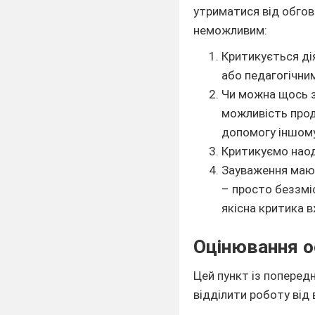
утриматися від обгов
неможливим:
Критикується дія
або педагогічним
Чи можна щось з
можливість прод
допомогу іншому
Критикуємо наоди
Зауваження мают
– просто беззмі
якісна критика 
Оцінювання о
Цей пункт із поперед
відділити роботу від 