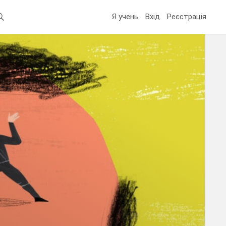
Я учень
Вхід
Реєстрація