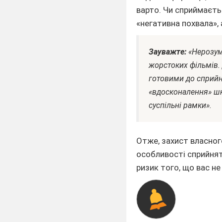
варто. Чи сприймаєть
«негативна похвала», 
Зауважте:
«Нерозумі
жорстоких фільмів.
готовими до сприйня
«вдосконалення» шк
суспільні рамки».
Отже, захист власног
особливості сприйнят
ризик того, що вас н