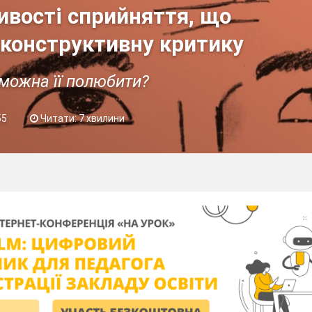
ивості сприйняття, що
конструктивну критику
 можна її полюбити?
55
Читати: 7 хвилини