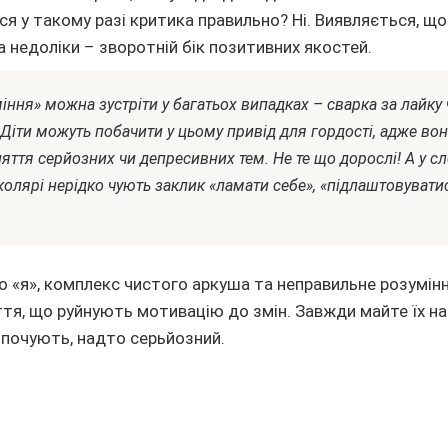
ся у такому разі критика правильно? Ні. Виявляється, що
а недоліки – зворотній бік позитивних якостей.
ння» можна зустріти у багатьох випадках – сварка за лайку
 Діти можуть побачити у цьому привід для гордості, адже во
ття серйозних чи депресивних тем. Не те що дорослі! А у сл
олярі нерідко чують заклик «ламати себе», «підлаштовувати
о «я», комплекс чистого аркуша та неправильне розумінн
тя, що руйнують мотивацію до змін. Завжди майте їх на 
е почують, надто серьйозний.