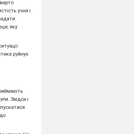
 варто
стість учня і
кладати
еця, яку
ситуації
итика руйнує
сприймають
упи. Звідси і
ипускатися
 до