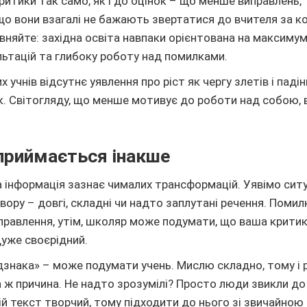
ритики так само, як і до оцінок – що менше виправлень,
що вони взагалі не бажають звертатися до вчителя за к
вняйте: західна освіта навпаки орієнтована на максиму
льтацій та глибоку роботу над помилками.
 учнів відсутнє уявлення про ріст як чергу злетів і падін
як. Світогляду, що менше мотивує до роботи над собою, 
приймається інакше
 інформація зазнає чималих трансформацій. Уявімо ситу
вору – довгі, складні чи надто заплутані речення. Помил
 виправлення, утім, школяр може подумати, що ваша крити
дуже своєрідний.
ідзнака» – може подумати учень. Мислю складно, тому і 
а ж причина. Не надто зрозумілі? Просто люди звикли до
мій текст творчий, тому підходити до нього зі звичайною