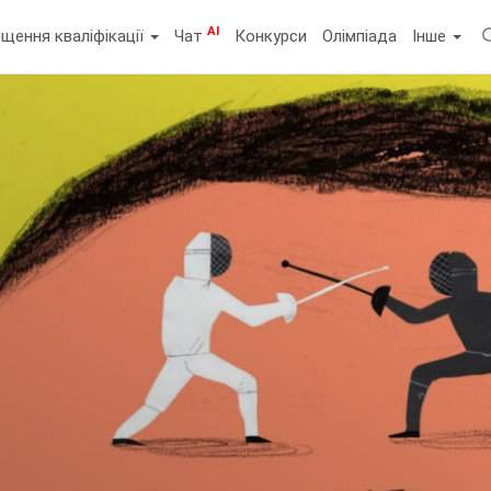
AI
щення кваліфікації
Чат
Конкурси
Олімпіада
Інше