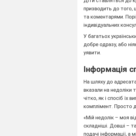
Діти ставляться до к
призводить до того, 
та коментарями. Порі
індивідуальних консу
У багатьох українських
добре одразу, або ні
уявити.
Інформація с
На шляху до адресата
вказали на недоліки т
чітко, як і спосіб їх
комплімент. Просто 
«Мій недолік – моя в
складніші. Довші – т
подачі інформації, а 