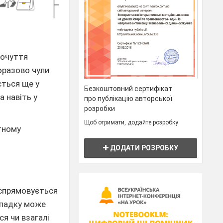
почуття
норазово чули
ється ще у
Безкоштовний сертифікат
а навіть у
про публікацію авторської
розробки
Щоб отримати, додайте розробку
тному
ДОДАТИ РОЗРОБКУ
 спрямовується
ипадку може
я чи взагалі