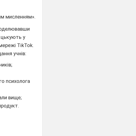
ним мисленням».
змоделювавши
 цькують у
мережі TikTok.
ання учнів:
ників;
ого психолога
сали вище;
продукт.