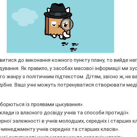
итися до виконання кожного пункту плану, то вийде нап
дування. Як правило, у засобах масової інформації ми зу
го жанру з політичним підтекстом. Дітям, звісно ж, не в
дібне. Ваші учні можуть потренуватися створювати мед
і борються із проявами цькування».
иклади із власного досвіду учнів та способи протидії».
рної залежності в учнів молодших, середніх і старших кл
-менеджменту учнів середніх та старших класів».