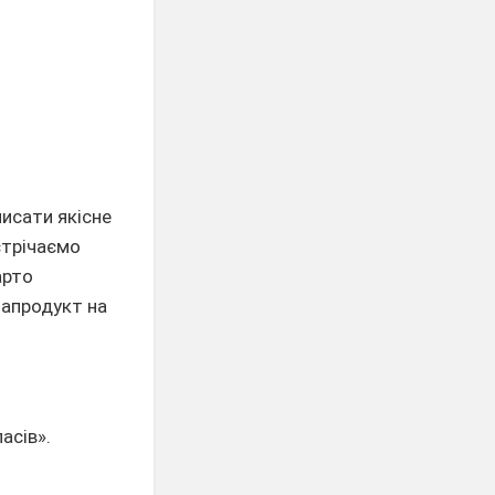
исати якісне
стрічаємо
арто
іапродукт на
асів».