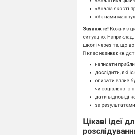
«Аналітика фізич
«Аналіз якості п
«Як нами маніпу
Зауважте!
Кожну з ц
ситуацію. Наприклад,
школі через те, що в
Її клас називає «від
написати приблиз
дослідити, які і
описати вплив бу
чи соціального п
дати відповіді н
за результатами
Цікаві ідеї 
розслідуванн