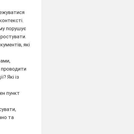
межуватися
контексті.
ому порушує
простувати.
кументів, які
тами,
о проводити
? Які із
ен пункт
сувати,
ано та