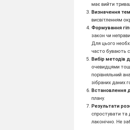
має вийти трива
Визначення тем
висвітленням ок
Формування гіп
закон чи неправ
Для цього необхі
часто бувають с
Вибір методів 
очевидцями тощо
порівняльний ана
зібраних даних го
Встановлення д
плану.
Результати роз
спростувати та 
лаконічно. Не з