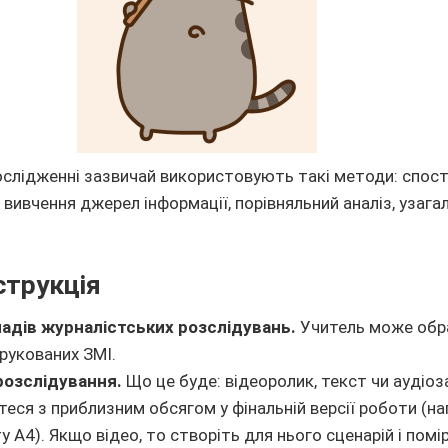
ослідженні зазвичай використовують такі методи: спос
 вивчення джерел інформації, порівняльний аналіз, узага
струкція
адів журналістських розслідувань.
Учитель може обра
друкованих ЗМІ.
розслідування.
Що це буде: відеоролик, текст чи аудіо
теся з приблизним обсягом у фінальній версії роботи (на
 А4). Якщо відео, то створіть для нього сценарій і помі