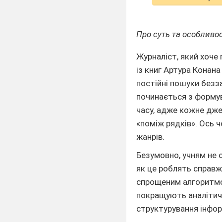
Про суть та особливо
Журналіст, який хоче
із книг Артура Конан
постійні пошуки безз
починається з формув
часу, адже кожне дже
«поміж рядків». Ось 
жанрів.
Безумовно, учням не 
як це роблять справжн
спрощеним алгоритмом
покращують аналітичн
структурування інфор