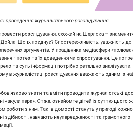
сті проведення журналістського розслідування.
 провести розслідування, схожий на Шерлока – знамени
а Дойла. Що їх поєднує? Спостережливість, уважність до 
аперечних аргументів. У працівника медіасфери «полюва
ання гіпотез та їх доведення чи спростування. Це потр
рело та суть інформації потрібно ретельно аналізувати
чому в журналістиці розслідування вважають одним із н
обов'язково знати та вміти проводити журналістські до
і «акули пера». Отже, ознайомте дітей із суттю цього ж
 роботи з ним. Такі відомості стануть у пригоді кожн
і здібності, навчають неупередженості та грамотного
мації.