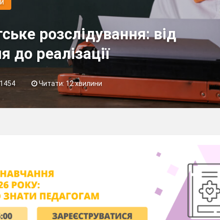
и
ське розслідування: від
я до реалізації
1454
Читати: 12 хвилини