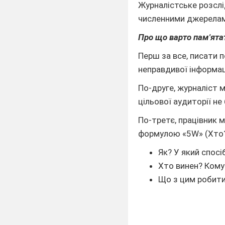
Журналістське розслі
численними джерелами
Про що варто пам'ята
Перш за все, писати 
неправдивої інформац
По-друге, журналіст 
цільової аудиторії не
По-третє, працівник м
формулою «5W» (Хто? Щ
Як? У який спосі
Хто винен? Кому
Що з цим робити