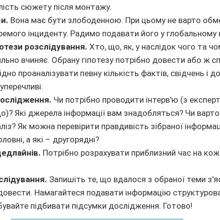
лість сюжету після монтажу.
и.
Вона має бути злободенною. При цьому не варто об
ремого інциденту. Радимо подавати його у глобальному 
отези розслідування.
Хто, що, як, у наслідок чого та ч
ильно вчиняє. Обрану гіпотезу потрібно довести або ж с
дно проаналізувати певну кількість фактів, свідчень і до
уперечливі.
дослідження.
Чи потрібно проводити інтерв'ю (з експер
)? Які джерела інформації вам знадобляться? Чи варт
ліз? Як можна перевірити правдивість зібраної інформації
ловні, а які – другорядні?
едлайнів.
Потрібно розрахувати приблизний час на кож
слідування.
Запишіть те, що вдалося з обраної теми з'я
довести. Намагайтеся подавати інформацію структуров
абувайте підбивати підсумки дослідження. Готово!