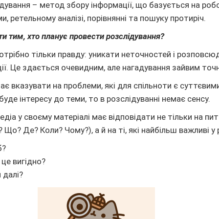
дування – метод збору інформації, що базується на робо
, ретельному аналізі, порівнянні та пошуку протиріч.
ти тим, хто планує провести розслідування?
потрібно тільки правду: уникати неточностей і розповс
ії. Це здається очевидним, але нагадування зайвим точ
має вказувати на проблеми, які для спільноти є суттєвим
 буде інтересу до теми, то в розслідуванні немає сенсу.
едіа у своєму матеріалі має відповідати не тільки на пи
о? Де? Коли? Чому?), а й на ті, які найбільш важливі у 
б?
 це вигідно?
 далі?