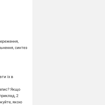
тереження,
льнення, синтез
ти їх в
запис? Якщо
приклад, 2
ркуйте, якою