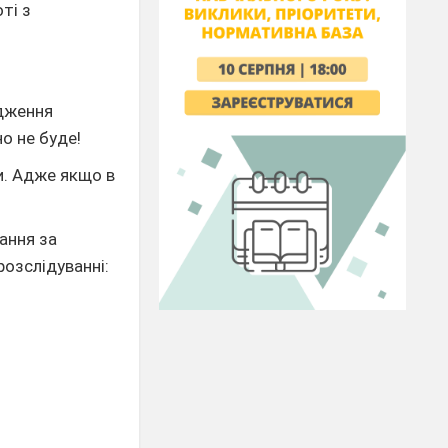
ті з
юдження
но не буде!
и. Адже якщо в
тання за
розслідуванні: