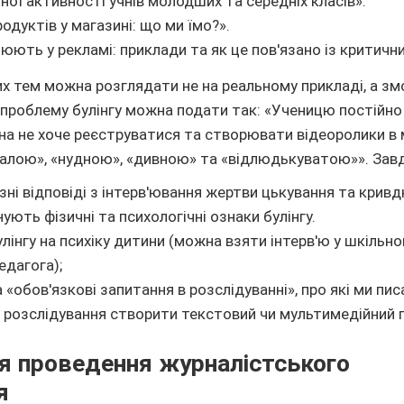
ної активності учнів молодших та середніх класів».
родуктів у магазині: що ми їмо?».
люють у рекламі: приклади та як це пов'язано із критич
их тем можна розглядати не на реальному прикладі, а 
 проблему булінгу можна подати так: «Ученицю постійно
она не хоче реєструватися та створювати відеоролики в 
сталою», «нудною», «дивною» та «відлюдькуватою»». Завд
ні відповіді з інтерв'ювання жертви цькування та кривд
снують фізичні та психологічні ознаки булінгу.
лінгу на психіку дитини (можна взяти інтерв'ю у шкільн
едагога);
а «обов'язкові запитання в розслідуванні», про які ми пи
 розслідування створити текстовий чи мультимедійний 
для проведення журналістського
я