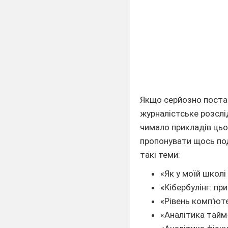
Якщо серйозно постав
журналістське розслі
чимало прикладів цьо
пропонувати щось по
такі теми:
«Як у моїй школ
«Кібербулінг: пр
«Рівень комп'юте
«Аналітика тайм