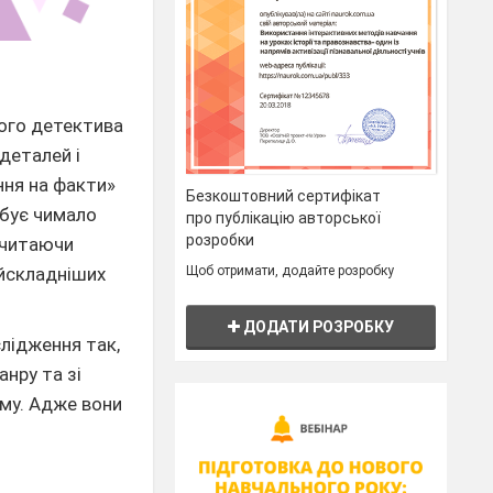
того детектива
деталей і
ння на факти»
Безкоштовний сертифікат
ебує чимало
про публікацію авторської
розробки
, читаючи
Щоб отримати, додайте розробку
айскладніших
ДОДАТИ РОЗРОБКУ
слідження так,
анру та зі
ому. Адже вони