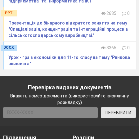
підприємства" та "Інформатика та ІКТ"
PPT
2685
0
Презентація до бінарного відкритого заняття на тему
"Спеціалізація, концентрація та інтеграційні процеси в
сільськогосподарському виробництві."
DOCX
3365
0
Урок - гра з економіки для 11-го класу на тему "Ринкова
рівновага"
Перевірка виданих документів
Вкажіть номер документа (використовуйте кириличну
розкладку)
ПЕРЕВІРИТИ
Підвищення
Розділи