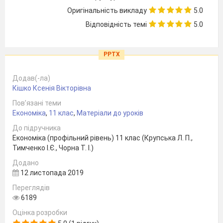
Оригінальність викладу
5.0
Відповідність темі
5.0
PPTX
Додав(-ла)
Кішко Ксенія Вікторівна
Пов’язані теми
Економіка
,
11 клас
,
Матеріали до уроків
До підручника
Економіка (профільний рівень) 11 клас (Крупська Л. П.,
Тимченко І.Є., Чорна Т. І.)
Додано
12 листопада 2019
Переглядів
6189
Оцінка розробки