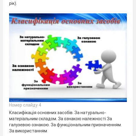
рік).
Номер слайду 4
Класифікація основних засобів. За натурально-
матеріальним складом. За ознакою належності За
галузевою ознакою. За функціональним призначенням.
За використанням