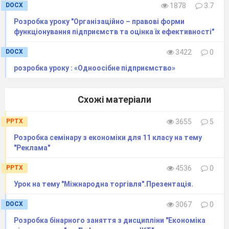
DOCX
1878
3.7
Розробка уроку "Організаційно – правові форми
функціонування підприємств та оцінка їх ефективності"
DOCX
3422
0
розробка уроку : «Одноосібне підприємство»
Схожі матеріали
PPTX
3655
5
Розробка семінару з економіки для 11 класу на тему
"Реклама"
PPTX
4536
0
Урок на тему "Міжнародна торгівля".Презентація.
DOCX
3067
0
Розробка бінарного заняття з дисципліни "Економіка