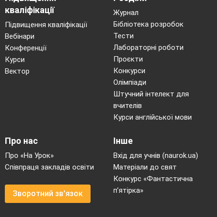
кваліфікації
Журнал
Бібліотека розробок
Підвищення кваліфікації
Тести
Вебінари
Лабораторні роботи
Конференції
Проєкти
Курси
Конкурси
Вектор
Олімпіади
Штучний інтелект для
вчителів
Курси англійської мови
Про нас
Інше
Про «На Урок»
Вхід для учнів (naurok.ua)
Співпраця закладів освіти
Матеріали до свят
Конкурс «Фантастична
п’ятірка»
Зворотний зв'язок