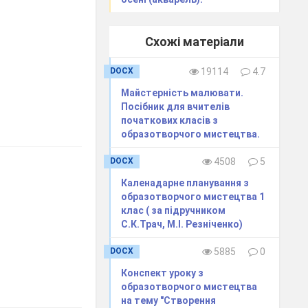
Схожі матеріали
DOCX
19114
4.7
Майстерність малювати.
Посібник для вчителів
початкових класів з
образотворчого мистецтва.
DOCX
4508
5
Каленадарне планування з
образотворчого мистецтва 1
клас ( за підручником
С.К.Трач, М.І. Резніченко)
DOCX
5885
0
Конспект уроку з
образотворчого мистецтва
на тему "Створення