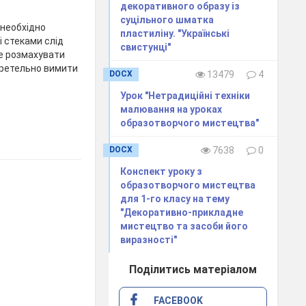
декоративного образу із
суцільного шматка
 необхідно
пластиліну. "Українські
 стеками слід
свистунці"
не розмахувати
 ретельно вимити
DOCX
13479
4
Урок "Нетрадиційні техніки
малювання на уроках
образотворчого мистецтва"
DOCX
7638
0
Конспект уроку з
образотворчого мистецтва
для 1-го класу на тему
"Декоративно-прикладне
мистецтво та засоби його
виразності"
Поділитись матеріалом
FACEBOOK