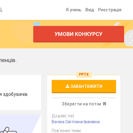
Я учень
Вхід
Реєстрація
УМОВИ КОНКУРСУ
енців.
PPTX
ЗАВАНТАЖИТИ
я здобувачів
Зберегти на потім
Додав(-ла)
Вачіка Світлана Іванівна
Пов’язані теми