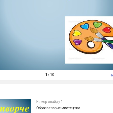
1
/
10
Н
Номер слайду 1
Образотворче мистецтво