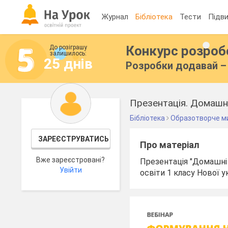
Журнал
Бібліотека
Тести
Підви
Конкурс розро
До розіграшу
залишилось:
25 днів
Розробки додавай – 
Презентація. Домашні
Бібліотека
Образотворче м
ЗАРЕЄСТРУВАТИСЬ
Про матеріал
Вже зареєстровані?
Презентація "Домашні 
Увійти
освіти 1 класу Нової 