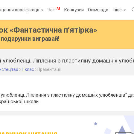
AI
щення кваліфікації
Чат
Конкурси
Олімпіада
Інше
бок
«Фантастична п’ятірка»
подарунки вигравай!
 улюбленці. Ліплення з пластиліну домашніх улюбл
истецтво
1 клас
Презентації
улюбленці. Ліплення з пластиліну домашніх улюбленців" дл
української школи