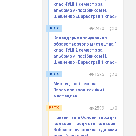
клас НУШ 1 семестр за
альбомом-посібником Н.
Шевченко «Барвограй 1 клас»
DOCX
2450
0
Календарне планування з
образотворчого мистецтва 1
клас НУШ 2 семестр за
альбомом-посібником Н.
Шевченко «Барвограй 1 клас»
DOCX
1525
0
Мистецтво і техніка.
Взаємозв'язок техніки і
мистецтва.
PPTX
2599
0
Презентація Основні і похідні
кольори. Предметні кольори.
Зображення кошика з дарами
осені (акварель).