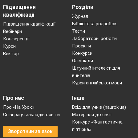
Підвищення
Розділи
кваліфікації
Журнал
Бібліотека розробок
Підвищення кваліфікації
Тести
Вебінари
Лабораторні роботи
Конференції
Проєкти
Курси
Конкурси
Вектор
Олімпіади
Штучний інтелект для
вчителів
Курси англійської мови
Про нас
Інше
Про «На Урок»
Вхід для учнів (naurok.ua)
Співпраця закладів освіти
Матеріали до свят
Конкурс «Фантастична
п’ятірка»
Зворотний зв'язок