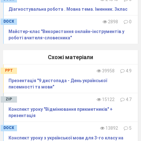
Діагностувальна робота . Мовна тема. Іменник. 3клас
DOCX
2898
0
Майстер-клас "Використання онлайн-інструментів у
роботі вчителя-словесника"
Схожі матеріали
PPT
39958
4.9
Презентація "9 дистопада - День української
писемності та мови"
ZIP
15122
4.7
Конспект уроку "Відмінювання прикметників" +
презентація
DOCX
13892
5
Конспект уроку з української мови для 3-го класу на