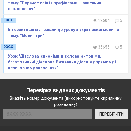
тему: "Перенос слів із префіксами. Написання
оголошення".
DOC
12604
5
Інтерактивні матеріали до уроку з української мови на
тему: "Мовні ігри"
DOCX
35655
5
Урок "Дієслова-синоніми,дієслова-антоніми,
багатозначні дієслова.Вживання дієслів у прямому і
переносному значеннях."
Перевірка виданих документів
Вкажіть номер документа (використовуйте кириличну
розкладку)
ПЕРЕВІРИТИ