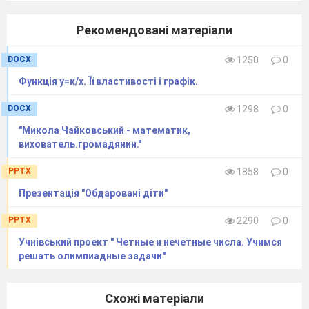
Рекомендовані матеріали
DOCX
1250
0
Функція у=к/х. Її властивості і графік.
DOCX
1298
0
"Микола Чайковський - математик,
вихователь.громадянин."
PPTX
1858
0
Презентація "Обдаровані діти"
PPTX
2290
0
Учнівський проект " Четные и нечетные числа. Учимся
решать олимпиадные задачи"
Схожі матеріали