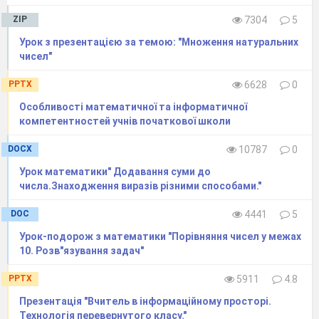
ZIP
7304
5
Урок з презентацією за темою: "Множення натуральних
чисел"
PPTX
6628
0
Особливості математичної та інформатичної
компетентностей учнів початкової школи
DOCX
10787
0
Урок математики" Додавання суми до
числа.Знаходження виразiв рiзними способами."
DOC
4441
5
Урок-подорож з математики "Порівняння чисел у межах
10. Розв"язування задач"
PPTX
5911
4.8
Презентація "Вчитель в інформаційному просторі.
Технологія перевернутого класу."