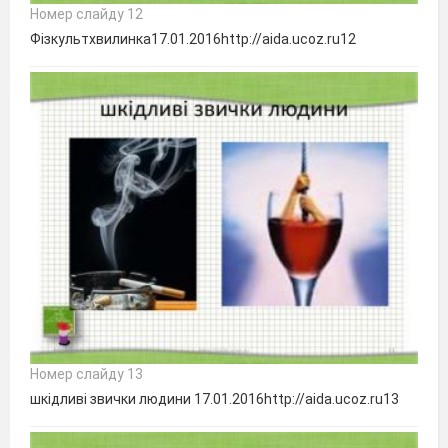
Номер слайду 12
Фізкультхвилинка17.01.2016http://aida.ucoz.ru12
Номер слайду 13
шкідливі звички людини 17.01.2016http://aida.ucoz.ru13