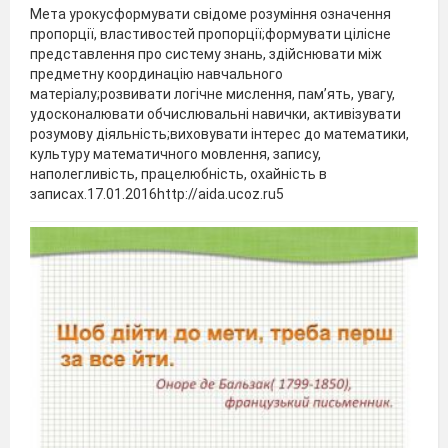
Мета урокусформувати свідоме розуміння означення
пропорції, властивостей пропорції;формувати цілісне
представлення про систему знань, здійснювати між
предметну координацію навчального
матеріалу;розвивати логічне мислення, пам’ять, увагу,
удосконалювати обчислювальні навички, активізувати
розумову діяльність;виховувати інтерес до математики,
культуру математичного мовлення, запису,
наполегливість, працелюбність, охайність в
записах.17.01.2016http://aida.ucoz.ru5