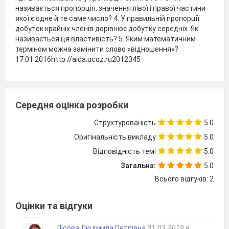
називається пропорція, значення лівої і правої частини
якої є одне й те саме число? 4. У правильній пропорції
добуток крайніх членів дорівнює добутку середніх. Як
називається ця властивість? 5. Яким математичним
терміном можна замінити слово «відношення»?
17.01.2016http://aida.ucoz.ru2012345
Середня оцінка розробки
Структурованість
5.0
Оригінальність викладу
5.0
Відповідність темі
5.0
Загальна:
5.0
Всього відгуків: 2
Оцінки та відгуки
Лісова Людмила Петрівна
01.03.2019 в