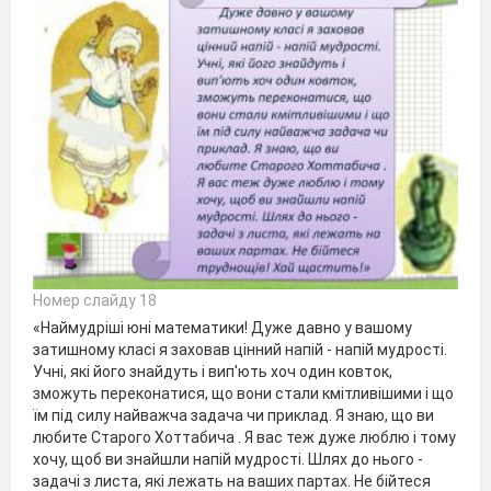
Номер слайду 18
«Наймудріші юні математики! Дуже давно у вашому
затишному класі я заховав цінний напій - напій мудрості.
Учні, які його знайдуть і вип'ють хоч один ковток,
зможуть переконатися, що вони стали кмітливішими і що
їм під силу найважча задача чи приклад. Я знаю, що ви
любите Старого Хоттабича . Я вас теж дуже люблю і тому
хочу, щоб ви знайшли напій мудрості. Шлях до нього -
задачі з листа, які лежать на ваших партах. Не бійтеся