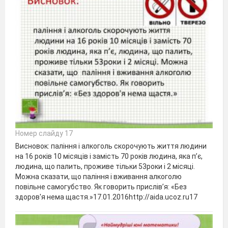
Номер слайду 17
Висновок: паління і алкоголь скорочують життя людини
на 16 років 10 місяців і замість 70 років людина, яка п’є,
людина, що палить, проживе тільки 53роки і 2 місяці.
Можна сказати, що паління і вживання алкоголю
повільне самогубство. Як говорить прислів’я: «Без
здоров'я нема щастя.»17.01.2016http://aida.ucoz.ru17