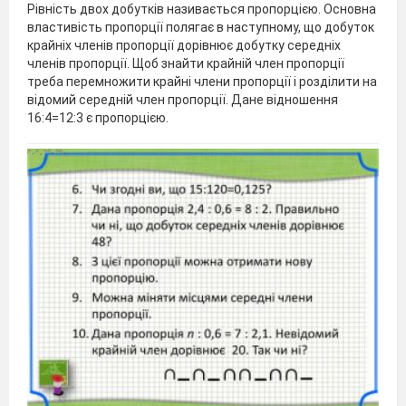
Рівність двох добутків називається пропорцією. Основна
властивість пропорції полягає в наступному, що добуток
крайніх членів пропорції дорівнює добутку середніх
членів пропорції. Щоб знайти крайній член пропорції
треба перемножити крайні члени пропорції і розділити на
відомий середній член пропорції. Дане відношення
16:4=12:3 є пропорцією.