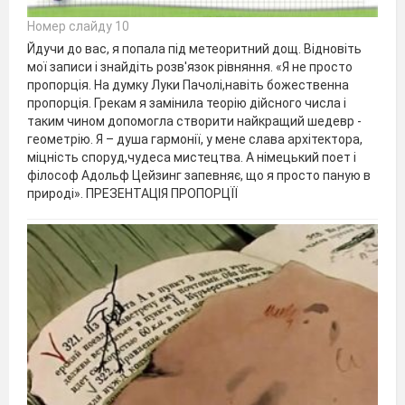
Номер слайду 10
Йдучи до вас, я попала під метеоритний дощ. Відновіть
мої записи і знайдіть розв'язок рівняння. «Я не просто
пропорція. На думку Луки Пачолі,навіть божественна
пропорція. Грекам я замінила теорію дійсного числа і
таким чином допомогла створити найкращий шедевр -
геометрію. Я – душа гармонії, у мене слава архітектора,
міцність споруд,чудеса мистецтва. А німецький поет і
філософ Адольф Цейзинг запевняє, що я просто паную в
природі». ПРЕЗЕНТАЦІЯ ПРОПОРЦЇЇ