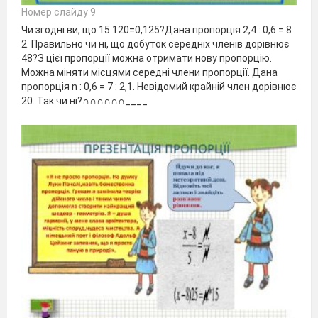
Номер слайду 9
Чи згодні ви, що 15:120=0,125?Дана пропорція 2,4 : 0,6 = 8 :
2. Правильно чи ні, що добуток середніх членів дорівнює
48?З цієї пропорції можна отримати нову пропорцію.
Можна міняти місцями середні члени пропорції. Дана
пропорція n : 0,6 = 7 : 2,1. Невідомий крайній член дорівнює
20. Так чи ні?∩∩∩∩∩∩____