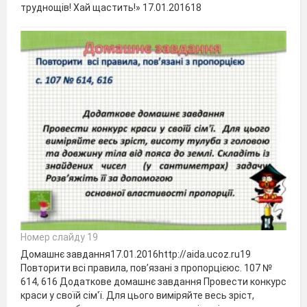
труднощів! Хай щастить!» 17.01.201618
Номер слайду 19
Домашнє завдання17.01.2016http://aida.ucoz.ru19
Повторити всі правила, пов’язані з пропорцієюс. 107 №
614, 616 Додаткове домашнє завдання Провести конкурс
краси у своїй сім'ї. Для цього виміряйте весь зріст,