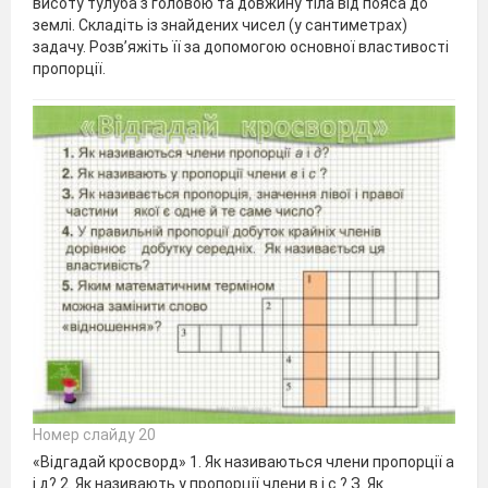
висоту тулуба з головою та довжину тіла від пояса до
землі. Складіть із знайдених чисел (у сантиметрах)
задачу. Розв’яжіть її за допомогою основної властивості
пропорції.
Номер слайду 20
«Відгадай кросворд» 1. Як називаються члени пропорції а
і д? 2. Як називають у пропорції члени в і с ? З. Як