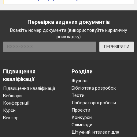
Перевірка виданих документів
Вкажіть номер документа (використовуйте кириличну
розкладку)
ПЕРЕВІРИТИ
Підвищення
Розділи
кваліфікації
Журнал
Бібліотека розробок
Підвищення кваліфікації
Тести
Вебінари
Лабораторні роботи
Конференції
Проєкти
Курси
Конкурси
Вектор
Олімпіади
Штучний інтелект для