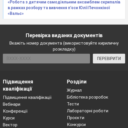
«Робота з дитячим самодіяльним ансамблем скрипалів
в рамках розбору та вивчення п’єси Юлії Печонкіної
«Вальс»
Перевірка виданих документів
Вкажіть номер документа (використовуйте кириличну
розкладку)
ПЕРЕВІРИТИ
Підвищення
Розділи
кваліфікації
Журнал
Бібліотека розробок
Підвищення кваліфікації
Тести
Вебінари
Лабораторні роботи
Конференції
Проєкти
Курси
Конкурси
Вектор