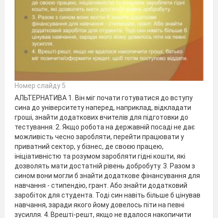
Номер слайду 5
АЛЬТЕРНАТИВА 1. Він міг почати готуватися до вступу
сина до університету наперед, наприклад, відкладати
гроші, знайти додаткових вчителів для підготовки до
тестування. 2. Якщо робота на державній посаді не дає
можливість чесно заробляти, перейти працювати у
приватний сектор, у бізнес, де своєю працею,
ініціативністю та розумом заробляти гідні кошти, які
дозволять мати достатній рівень добробуту. 3. Разом з
сином вони могли б знайти додаткове фінансування для
навчання - стипендію, грант. Або знайти додатковий
заробіток для студента. Тоді син навіть більше б цінував
навчання, заради якого йому довелось піти на певні
зусилля. 4. Врешті-решт, якщо не вдалося накопичити