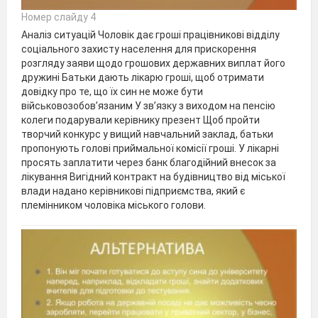
Номер слайду 4
Аналіз ситуацій Чоловік дає гроші працівникові відділу
соціального захисту населення для прискорення
розгляду заяви щодо грошових державних виплат його
дружині Батьки дають лікарю гроші, щоб отримати
довідку про те, що їх син не може бути
військовозобов’язаним У зв’язку з виходом на пенсію
колеги подарували керівнику презент Щоб пройти
творчий конкурс у вищий навчальний заклад, батьки
пропонують голові приймальної комісії гроші. У лікарні
просять заплатити через банк благодійний внесок за
лікування Вигідний контракт на будівництво від міської
влади надано керівникові підприємства, який є
племінником чоловіка міського голови.