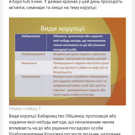
й боротьбі з нею. У деяких країнах у цей день проходять
мітинги, семінари та лекції на тему корупції.
Номер слайду 3
Види корупції Хабарництво Обіцянка, пропозиція або
надання якої-небудь вигоди, що неналежним чином
впливають на дії або рішення посадової особи
Розбазарювання Крадіжка ресурсів людьми, наділених