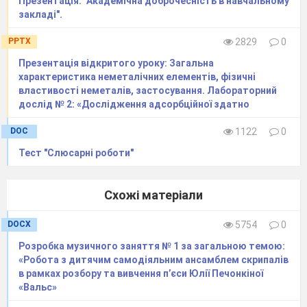
Презентація: "Академічна доброчесність в навчальному
закладі".
PPTX
2829
0
Презентація відкритого уроку: Загальна
характеристика неметалічних елементів, фізичні
властивості неметалів, застосування. Лабораторний
дослід № 2: «Дослідження адсорбційної здатно
DOC
1122
0
Тест "Слюсарні роботи"
Схожі матеріали
DOCX
5754
0
Розробка музичного заняття № 1 за загальною темою:
«Робота з дитячим самодіяльним ансамблем скрипалів
в рамках розбору та вивчення п’єси Юлії Печонкіної
«Вальс»