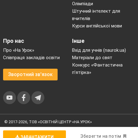
Олімпіади
Штучний інтелект для
вчителів
Курси англійської мови
Про нас
Інше
Про «На Урок»
Вхід для учнів (naurok.ua)
Співпраця закладів освіти
Матеріали до свят
Конкурс «Фантастична
п’ятірка»
Зворотний зв'язок
© 2017-2026, ТОВ «ОСВІТНІЙ ЦЕНТР «НА УРОК»
Угода користувача
|
Умови користування
|
Політика
конфіденційності
Зберегти на потім
ЗАВАНТАЖИТИ