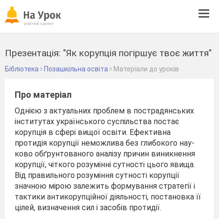
Tog
navi
Презентація: "Як корупція погіршує твоє життя"
Бібліотека
Позашкільна освіта
Матеріали до уроків
Про матеріал
Однією з актуальних проблем в пострадянських
інститутах українського суспільства постає
корупція в сфері вищої освіти. Ефективна
протидія корупції неможлива без глибокого нау­
ково обґрунтованого аналізу причин виникнення
корупції, чіткого розумінні сутності цього явища.
Від правильного розуміння сутності корупції
значною мірою залежить формування стратегії і
тактики антикорупційної діяльності, постановка її
цілей, визначення сил і засобів протидії.