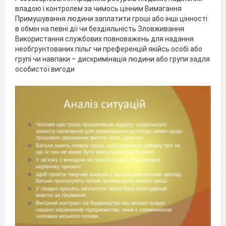
владою і контролем за чимось цінним Вимагання
Примушування людини заплатити гроші або інші цінності
в обмін на певні дії чи бездіяльність Зловживання
Використання службових повноважень для надання
необгрунтованих пільг чи преференцій якійсь особі або
групі чи навпаки – дискримінація людини або групи задля
особистої вигоди