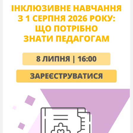
Лука
«Духовна
Юдіна Юлія
спадщина
Володимирівна
3.
Плоха
мого
Вероніка
народу»
4.
Юдіна
Альбіна
5.
Радченко
Матвій
6.
Соломон
Давід
7.
Приймак