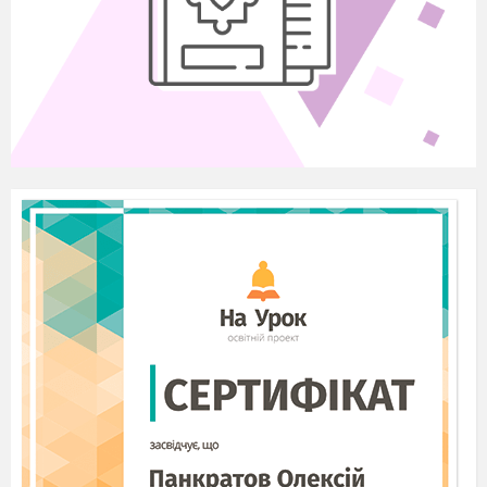
Роман
8.
Іванченко
Роман
9.
Черепанюк
Святослав