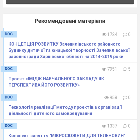
Цілі:
Практична –
навчитися планувати роботу
колективу, знаходити дієві методи виконання
Рекомендовані матеріали
запланованих справ, використовувати
джерела інформації, аналізувати, захищати
DOC
1724
0
Виховна –
формувати колектив однодумців,
КОНЦЕПЦІЯ РОЗВИТКУ Зачепилівського районного
оцінювати вагомість внеску кожного члена
Будинку дитячої та юнацької творчості Зачепилівської
групи під час роботи, виховувати любов до
районної ради Харківської області на 2014-2019 роки
історії рідного краю, повагу до відомих людей,
DOC
7951
5
прищеплювати любов до книги
Проект «ІМІДЖ НАВЧАЛЬНОГО ЗАКЛАДУ ЯК
Розвиваюча –
доповнити знання учнів з історії
ПЕРСПЕКТИВА ЙОГО РОЗВИТКУ»
розвитку культури, української літератури,
розвивати ініціативу учнів
DOC
958
0
Очікувані результати:
протягом роботи у
Технологія реалізації методу проектів в організації
цьому проекті ми будемо аналізувати, вивчати
діяльності дитячого самоврядування
мистецтво регіону, намагатися зрозуміти
потяг українського народу до прекрасного
DOC
1337
0
Вхідні знання та навички:
учні вміють
Конспект заняття "МІКРОСЮЖЕТИ ДЛЯ ТЕЛЕНОВИН"