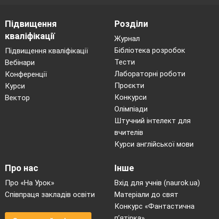
дослідження.
Початок збору інформації.
Обговорення підсумків роботи 1 етапу.
Підвищення
Розділи
Вихід – план роботи над проектом
кваліфікації
Журнал
2-й етап проекту (аналітичний)
Бібліотека розробок
Підвищення кваліфікації
Виконання проектних завдань.
Тести
Вебінари
Уточнення виходу проекту.
Лабораторні роботи
Завершення збору інформації.
Конференції
Початок оформлення кінцевого продукту –
Проєкти
Курси
презентації матеріалу.
Конкурси
Вектор
Обговорення підсумків роботи 2 етапу.
Олімпіади
Вихід – узагальнення зібраної інформації щодо теми
проекту
Штучний інтелект для
вчителів
3-й етап проекту (практичний)
Курси англійської мови
Аналіз отриманих даних.
Оформлення висновків та кінцевих
результатів.
Про нас
Інше
Уточнення об’єму матеріалів проекту.
Вихід – сценарій презентації
Про «На Урок»
Вхід для учнів (naurok.ua)
Співпраця закладів освіти
Матеріали до свят
4-й етап проекту (презентаційний)
Конкурс «Фантастична
Підготовка до презентації.
п’ятірка»