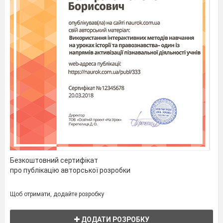
Методичний паспорт
проекту
«Духовна спадщина мого
народу»
Тип проекту:
краєзнавчий, пошуково-
Безкоштовний сертифікат
про публікацію авторської розробки
пізнавальний
Керівник проекту
Ю. В. Юдіна
Щоб отримати, додайте розробку
Кількість учнів:
9.
ДОДАТИ РОЗРОБКУ