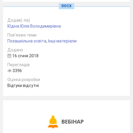
DOCX
Додав(-ла)
Керівник проекту
Ю. В. Юдіна
Юдіна Юлія Володимирівна
Пов’язані теми
Позашкільна освіта
,
Інші матеріали
2017-2018 н. р.
Додано
16 січня 2018
с.Вербівське
Переглядів
Список учнів
3396
для участі у проекті
Оцінка розробки
Відгуки відсутні
Прізвище,
Назва
Керівник
ім’я учня
проекту
проекту
1.
Гук Уляна
2.
Карнаухов