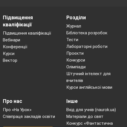
Підвищення
Розділи
кваліфікації
Журнал
Бібліотека розробок
Підвищення кваліфікації
Тести
Вебінари
Лабораторні роботи
Конференції
Проєкти
Курси
Конкурси
Вектор
Олімпіади
Штучний інтелект для
вчителів
Курси англійської мови
Про нас
Інше
Про «На Урок»
Вхід для учнів (naurok.ua)
Співпраця закладів освіти
Матеріали до свят
Конкурс «Фантастична