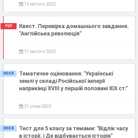
15 лютого 2022
Квест. Перевірка домашнього завдання.
PDF
"Англійська революція"
11 лютого 2022
Тематичне оцінювання. "Українські
DOCX
землі у складі Російської імперії
наприкінці ХVІІІ у першій половині ХІХ ст."
31 січня 2022
Тест для 5 класу за темами: "Відлік часу
DOCX
в історії. і Де відбувається історія"