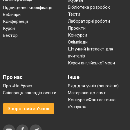
Журнал
Бібліотека розробок
Підвищення кваліфікації
Тести
Вебінари
Лабораторні роботи
Конференції
Проєкти
Курси
Конкурси
Вектор
Олімпіади
Штучний інтелект для
вчителів
Курси англійської мови
Про нас
Інше
Про «На Урок»
Вхід для учнів (naurok.ua)
Співпраця закладів освіти
Матеріали до свят
Конкурс «Фантастична
п’ятірка»
Зворотний зв'язок