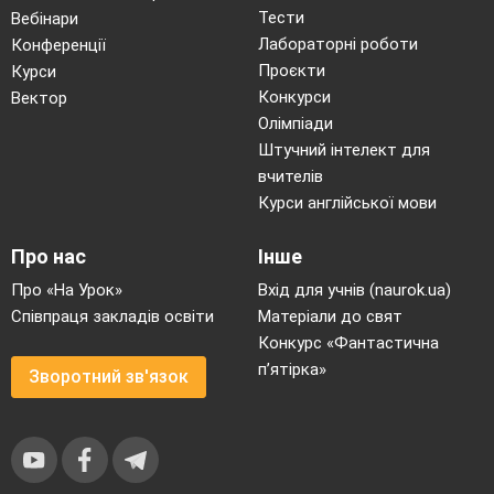
Тести
Вебінари
Лабораторні роботи
Конференції
Проєкти
Курси
Конкурси
Вектор
Олімпіади
Штучний інтелект для
вчителів
Курси англійської мови
Про нас
Інше
Про «На Урок»
Вхід для учнів (naurok.ua)
Співпраця закладів освіти
Матеріали до свят
Конкурс «Фантастична
п’ятірка»
Зворотний зв'язок