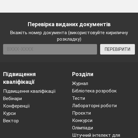
Перевірка виданих документів
Вкажіть номер документа (використовуйте кириличну
розкладку)
ПЕРЕВІРИТИ
Підвищення
Розділи
кваліфікації
Журнал
Бібліотека розробок
Підвищення кваліфікації
Тести
Вебінари
Лабораторні роботи
Конференції
Проєкти
Курси
Конкурси
Вектор
Олімпіади
Штучний інтелект для