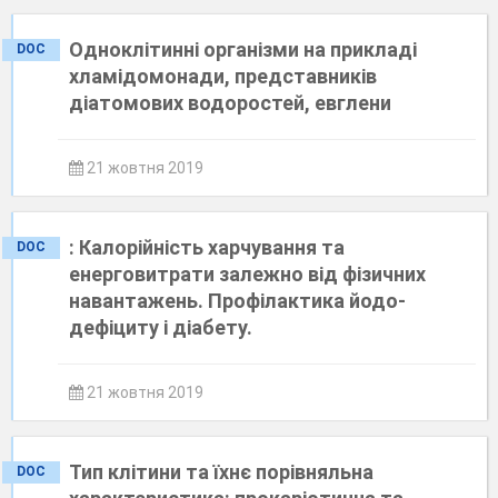
Одноклітинні організми на прикладі
DOC
хламідомонади, представників
діатомових водоростей, евглени
21 жовтня 2019
: Калорійність харчування та
DOC
енерговитрати залежно від фізичних
навантажень. Профілактика йодо-
дефіциту і діабету.
21 жовтня 2019
Тип клітини та їхнє порівняльна
DOC