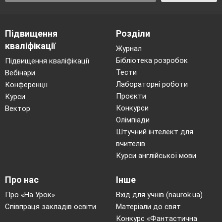
Підвищення
Розділи
кваліфікації
Журнал
Бібліотека розробок
Підвищення кваліфікації
Тести
Вебінари
Лабораторні роботи
Конференції
Проєкти
Курси
Конкурси
Вектор
Олімпіади
Штучний інтелект для
вчителів
Курси англійської мови
Про нас
Інше
Про «На Урок»
Вхід для учнів (naurok.ua)
Співпраця закладів освіти
Матеріали до свят
Конкурс «Фантастична