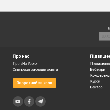
В
(Так
Полліанна, героїня
та добрим серцем подару
Про нас
Підвищен
Про «На Урок»
Підвищення
Співпраця закладів освіти
Вебінари
Конференці
Курси
Зворотний зв'язок
Завдання
2.
https://
Вектор