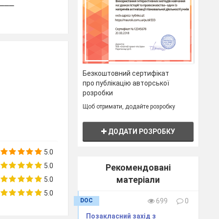
___
____
____________________________________________
Безкоштовний сертифікат
про публікацію авторської
розробки
Щоб отримати, додайте розробку
ДОДАТИ РОЗРОБКУ
а життя міста.
 й відкриття
5.0
5.0
Рекомендовані
матеріали
5.0
5.0
DOC
699
0
арбнички і
Позакласний захід з