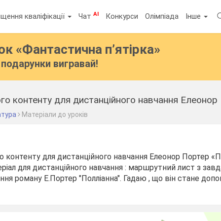
AI
щення кваліфікації
Чат
Конкурси
Олімпіада
Інше
бок
«Фантастична п’ятірка»
подарунки вигравай!
го контенту для дистанційного навчання Елеонор
атура
Матеріали до уроків
о контенту для дистанційного навчання Елеонор Портер «П
ріал для дистанційного навчання : маршрутний лист з завд
ння роману Е.Портер "Полліанна". Гадаю , що він стане до