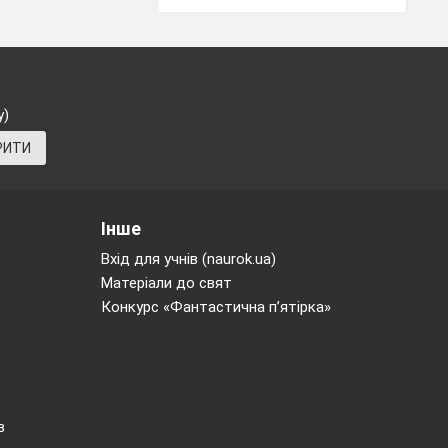
у)
РИТИ
щирою посмішкою
Інше
Вхід для учнів (naurok.ua)
Матеріали до свят
Конкурс «Фантастична п’ятірка»
в