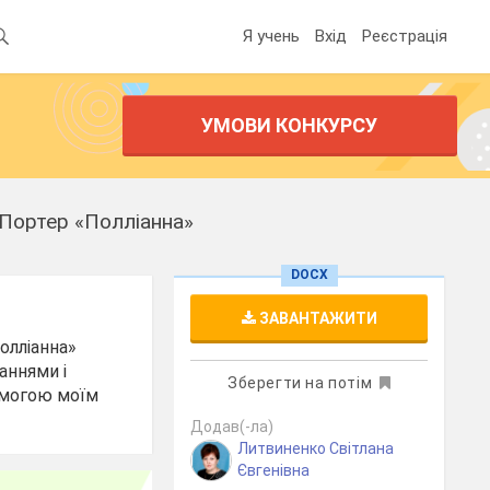
Я учень
Вхід
Реєстрація
УМОВИ КОНКУРСУ
 Портер «Полліанна»
DOCX
ЗАВАНТАЖИТИ
олліанна»
аннями і
Зберегти на потім
помогою моїм
Додав(-ла)
Литвиненко Світлана
Євгенівна