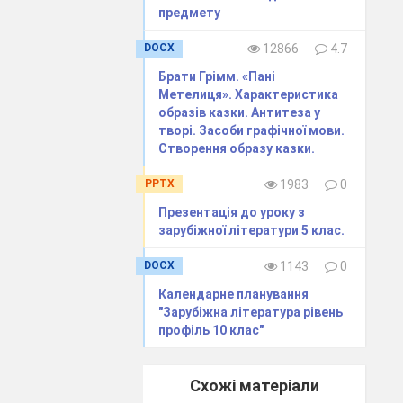
ям не вистачає
предмету
. Хочеться, щоб
DOCX
12866
4.7
го. Доля дарує
римати всі удари
Брати Грімм. «Пані
 на життєвий
Метелиця». Характеристика
зустріч
ще з
образів казки. Антитеза у
ших.
А
для
творі. Засоби графічної мови.
Створення образу казки.
PPTX
1983
0
Презентація до уроку з
зарубіжної літератури 5 клас.
дорослих і дітей,
DOCX
1143
0
rlib.com.ua/bio-
Календарне планування
"Зарубіжна література рівень
orter-cikavi-fakti/
профіль 10 клас"
»
за
Схожі матеріали