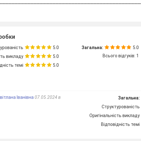
_____________________________________________
_____________________________________________
_____________________________________________
зробки
урованість
5.0
Загальна:
5.0
Всього відгуків: 1
сть викладу
5.0
дність темі
5.0
анна». Щирість, мужність і оптимізм героїні твору, її вплив н
Художні засоби розкриття образу Полліанни. Ідея радості життя
вітлана Іванівна
07.05.2024 в
Загальна:
Структурованість
Оригінальність викладу
Маршрутний лист
Відповідність темі
ику!
Сьогодні ми відкриваємо ще одну сторінку літературної ск