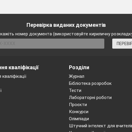
Перевірка виданих документів
кажіть номер документа (використовуйте кириличну розкладк
ПЕРЕВІ
 однойменного ромару , знає таку гру. Історію про дівчинку із 
вала світові американська письменниця Елеонор Портер.)
ня кваліфікації
Розділи
 кваліфікації
Журнал
Бібліотека розробок
ї
Тести
Лабораторні роботи
www.ukrlib.com.ua/bio-zl/printit.php?tid=5924
Проєкти
Конкурси
Біографія Єлеонор Портер
Олімпіади
Штучний інтелект для вчителі