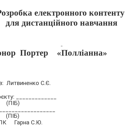
Розробка електронного контенту
для дистанційного навчання
онор
Портер
«Полліанна»
: Литвиненко С.Є.
єкту: _____________
(ПІБ)
___________________
(ПІБ)
 ПК Гарна С.Ю.