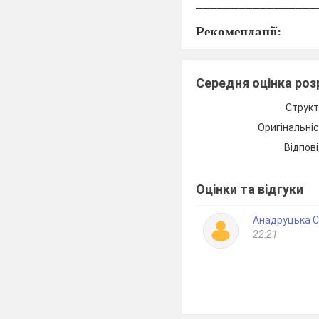
_________________
Рекомендації:
_________________
_________________
Середня оцінка ро
Структ
Оригінальні
Відпові
Оцінки та відгуки
Елеанор Портер
«Поллі
Полліанна та її друзі. 
Анадруцька С
світу у творі.
22:21
Любий
п’ятикласн