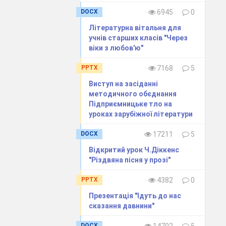
DOCX
6945
0
Літературна вітальня для
»
учнів старших класів "Через
віки з любов'ю"
PPTX
7168
5
Виступ на засіданні
методичного обєднання
Підприємницьке тло на
уроках зарубіжної літератури
DOCX
17211
5
Відкритий урок Ч.Діккенс
"Різдвяна пісня у прозі"
PPTX
4382
0
Презентація "Ідуть до нас
є.
сказання давнини"
DOCX