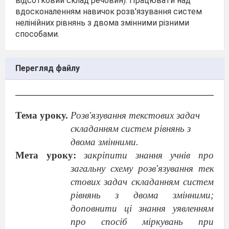
відсотковий склад речовин). Працювати над
вдосконаленням навичок розв'язування систем
нелінійних рівнянь з двома змінними різними
способами.
Перегляд файлу
Тема уроку.
Розв'язування текстових задач
складанням систем рівнянь з
двома змінними.
Мета уроку:
закріпити знання учнів про
загальну схему розв'язування тек
стових задач складанням систем
рівнянь з двома змінними;
доповнити ці знання уявленням
про спосіб міркувань при