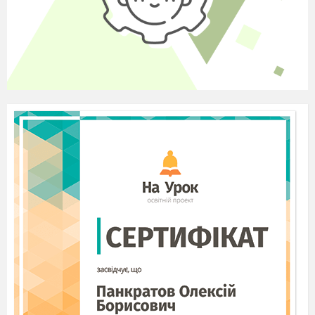
розчину, що містить 30 % кислоти. Скільки
грамів кожного розчину змішали?
Після обговорення змісту задачі та ідей
щодо її розв'язування формулюється завдання
на урок: сформувати вміння розв'язувати
задачі, аналогічні за змістом, складанням
систем рівнянь з двома змінними.
IV
.
Актуалізація опорних знань та вмінь
учнів
Усні вправи
Запишіть у вигляді десяткового або
звичайного дробу:
1) 1%;
2) 2%;
3) 10%;
4)
25%;
5) 50%;
6) 75%;
7) 125%.
Знайдіть:
25% від числа 360;