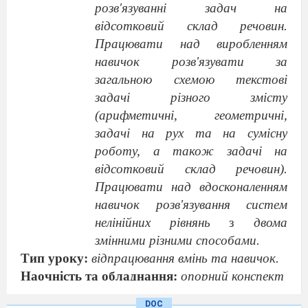
розв'язуванні задач на
відсотковий склад речовин.
Працю
вати над виробленням
навичок розв'язувати за
загальною схемою текстові
задачі різного змісту
(арифметичні, геометричні,
задачі на рух та на сумісну
роботу, а також задачі на
відсотковий склад речовин).
Працювати над вдосконаленням
навичок розв'язування систем
нелінійних рівнянь
з
двома
змінними різними способами.
Тип уроку:
відпрацювання вмінь та навичок.
Наочність та обладнання:
опорний конспект
№ 21.
DOC