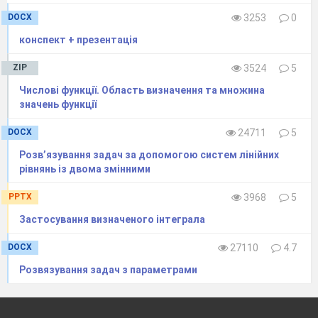
міркувань сприятиме розв'язання вправ на
DOCX
3253
0
повто
рення (див. етап актуалізації опорних
конспект + презентація
знань та вмінь).
ZIP
3524
5
VI
.
Відпрацювання вмінь
Числові функції. Область визначення та множина
Письмові вправи
значень функції
Зміст письмових вправ уроку може бути
таким:
DOCX
24711
5
розв'язати задачі на відсотковий склад
Розв’язування задач за допомогою систем лінійних
речовин;
рівнянь із двома змінними
розв'язати задачі різного змісту на
PPTX
3968
5
складання систем рівнянь з двома
Застосування визначеного інтеграла
змінними;
на повторення: вправи на застосування
DOCX
27110
4.7
різних способів розв'я­зування систем
Розвязування задач з параметрами
рівнянь з двома змінними.
VII
.
Підсумки уроку