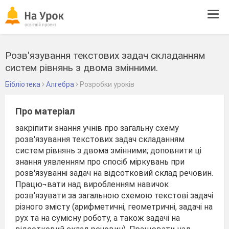
Tog
navi
Розв'язування текстових задач складанням
систем рівнянь з двома змінними.
Бібліотека
Алгебра
Розробки уроків
Про матеріал
закріпити знання учнів про загальну схему
розв'язування текстових задач складанням
систем рівнянь з двома змінними; доповнити ці
знання уявленням про спосіб міркувань при
розв'язуванні задач на відсотковий склад речовин.
Працю¬вати над виробленням навичок
розв'язувати за загальною схемою текстові задачі
різного змісту (арифметичні, геометричні, задачі на
рух та на сумісну роботу, а також задачі на