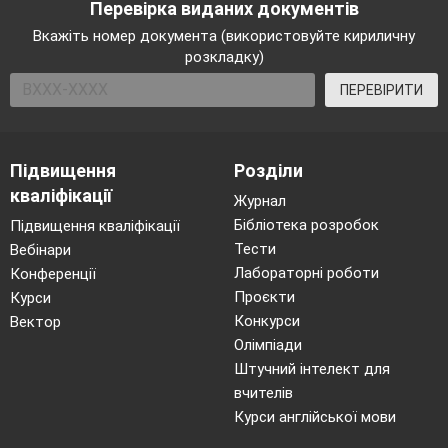
Перевірка виданих документів
Учні складають список видів задач, що
розв'язуються за до
помогою систем рівнянь з
Вкажіть номер документа (використовуйте кириличну
розкладку)
двома змінними.
ПЕРЕВІРИТИ
VIII
.
Домашнє завдання
Повторити матеріал розділу «Системи
рівнянь з двома змінни­ми вищих
Підвищення
Розділи
степенів».
кваліфікації
Журнал
Виконати самостійну роботу (див.
Бібліотека розробок
Підвищення кваліфікації
нижче) за варіантом, указа­ним учителем.
Тести
Вебінари
Самостійна робота
Лабораторні роботи
Конференції
Варіант 1
Проєкти
Курси
Складіть систему рівнянь за умовою
Конкурси
Вектор
Олімпіади
задачі.
Штучний інтелект для
Сума двох чисел
х
і
у
дорівнює 12, а
вчителів
їхній добуток дорів­нює 35. Знайдіть
Курси англійської мови
ці числа.