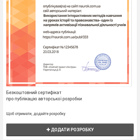
число, якщо 75% його становлять 0,3;
скільки відсотків становить число 25 від
числа 40; число 40 від числа 25.
Розв'яжіть систему рівнянь:
1)
2)
3)
V
.
Формування знань
Опорний конспект № 22
Безкоштовний сертифікат
про публікацію авторської розробки
Як розв'язати задачу на відсоткови
Відсотковий
Маса
Щоб отримати, додайте розробку
вміст діючої
розчину
речовини
ДОДАТИ РОЗРОБКУ
1-й розчин (сплав)