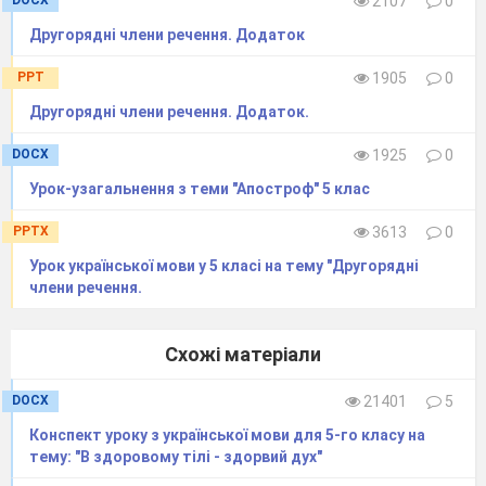
DOCX
2107
0
Другорядні члени речення. Додаток
PPT
1905
0
Другорядні члени речення. Додаток.
DOCX
1925
0
Урок-узагальнення з теми "Апостроф" 5 клас
PPTX
3613
0
Урок української мови у 5 класі на тему "Другорядні
члени речення.
Схожі матеріали
DOCX
21401
5
Конспект уроку з української мови для 5-го класу на
тему: "В здоровому тілі - здорвий дух"