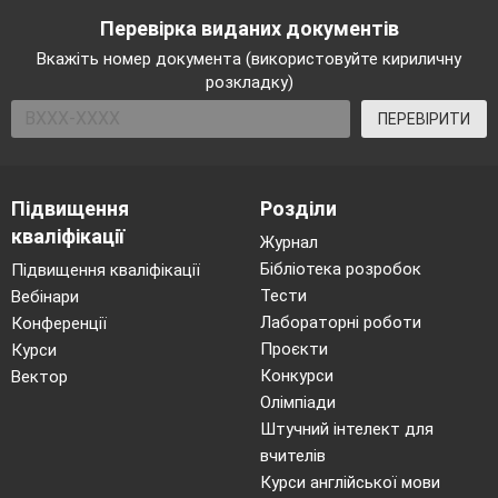
Перевірка виданих документів
Вкажіть номер документа (використовуйте кириличну
розкладку)
ПЕРЕВІРИТИ
Підвищення
Розділи
кваліфікації
Журнал
Бібліотека розробок
Підвищення кваліфікації
Тести
Вебінари
Лабораторні роботи
Конференції
Проєкти
Курси
Конкурси
Вектор
Олімпіади
Штучний інтелект для
вчителів
Курси англійської мови