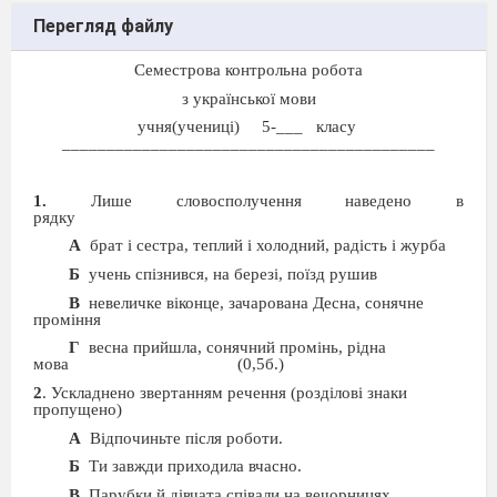
Перегляд файлу
Семестрова контрольна робота
з української мови
учня(учениці)
5-___
класу
__________________________________________
1.
Лише словосполучення наведено в
рядку
А
брат і сестра, теплий і холодний, радість і журба
Б
учень спізнився, на березі, поїзд рушив
В
невеличке віконце, зачарована Десна, сонячне
проміння
Г
весна прийшла, сонячний промінь, рідна
мова
(0,5б.)
2
. Ускладнено звертанням речення (розділові знаки
пропущено)
А
Відпочиньте після роботи.
Б
Ти завжди приходила вчасно.
В
Парубки й дівчата співали на вечорницях.