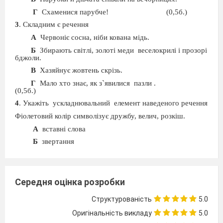
Г
Схаменися парубче!
(0,5б.)
3
. Складним є речення
А
Червоніє сосна, ніби кована мідь.
Б
Збирають світлі, золоті меди
веселокрилі і прозорі
бджоли.
В
Хазяйнує жовтень скрізь.
Г
Мало хто знає, як з
`явилися
пазли
.
(0,5б.)
4
. Укажіть
ускладнювальний
елемент наведеного речення
Фіолетовий колір символізує дружбу, велич, розкіш.
А
вставні слова
Б
звертання
В
однорідні додатки
Г
однорідні підмети
(0,5б.)
5
. Укажіть речення,у якому правильно розставлені
Середня оцінка розробки
розділові знаки
Структурованість
5.0
А
Учися пробачати, юний друже, якою б кривда не
була!
Оригінальність викладу
5.0
Б
Дерево міцне корінням людина друзями.