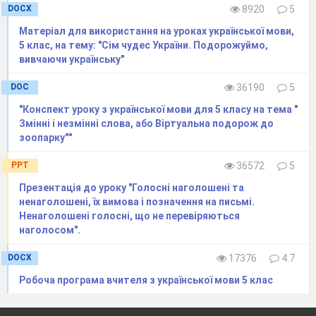
DOCX
8920
5
Матеріал для використання на уроках української мови,
5 клас, на тему: "Сім чудес України. Подорожуймо,
вивчаючи українську"
DOC
36190
5
"Конспект уроку з української мови для 5 класу на тема "
Змінні і незмінні слова, або Віртуальна подорож до
зоопарку""
PPT
36572
5
Презентація до уроку "Голосні наголошені та
ненаголошені, їх вимова і позначення на письмі.
Ненаголошені голосні, що не перевіряються
наголосом".
DOCX
17376
4.7
Робоча програма вчителя з української мови 5 клас