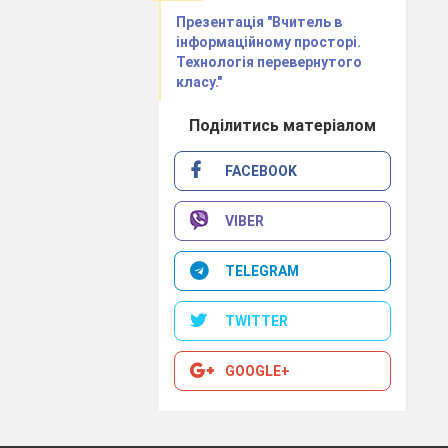
 часопису з
інології з
Презентація "Вчитель в
 для наукової
інформаційному просторі.
Технологія перевернутого
класу."
ку - 9
Поділитись матеріалом
FACEBOOK
. Його
тор Сергій
VIBER
ак. Але тільки
TELEGRAM
кровного життя
ожна
ю потребою,
TWITTER
GOOGLE+