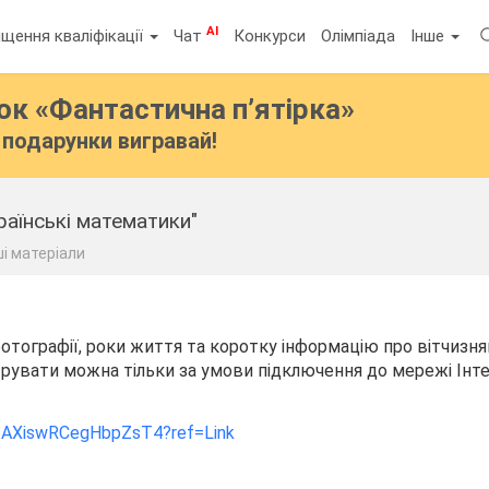
AI
щення кваліфікації
Чат
Конкурси
Олімпіада
Інше
бок
«Фантастична п’ятірка»
подарунки вигравай!
раїнські математики"
ші матеріали
отографії, роки життя та коротку інформацію про вітчизн
рувати можна тільки за умови підключення до мережі Інте
om/AXiswRCegHbpZsT4?ref=Link