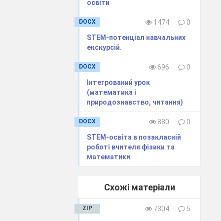
освіти
DOCX
1474
0
STEM-потенціал навчальних
екскурсій.
DOCX
696
0
Інтегрований урок
(математика і
природознавство, читання)
DOCX
880
0
тя вченого дуже
STEM-освіта в позакласній
го називають
роботі вчителя фізики та
 час у зв'язку
математики
телекту. Зараз
Схожі матеріали
2 року -
ZIP
7304
5