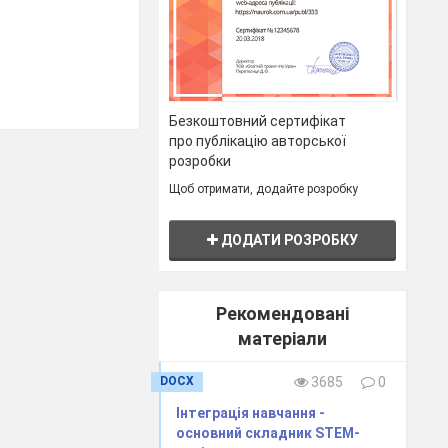
Безкоштовний сертифікат
про публікацію авторської
розробки
Щоб отримати, додайте розробку
ДОДАТИ РОЗРОБКУ
Рекомендовані
може зробити
матеріали
кадемії ,
DOCX
3685
0
Інтеграція навчання -
основний складник STEM-
пада 1908