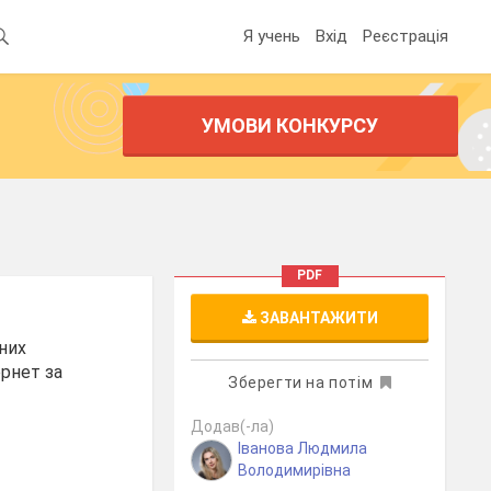
Я учень
Вхід
Реєстрація
УМОВИ КОНКУРСУ
PDF
ЗАВАНТАЖИТИ
яних
рнет за
Зберегти на потім
Додав(-ла)
Іванова Людмила
Володимирівна