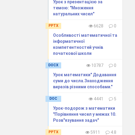
Урок з презентацією за
темою: "Множення
натуральних чисел"
PPTX
6628
0
Особливості математичної та
інформатичної
компетентностей учнів
початкової школи
DOCX
10787
0
Урок математики" Додавання
суми до числа.Знаходження
виразiв рiзними способами."
DOC
4441
5
Урок-подорож з математики
"Порівняння чисел у межах 10.
Розв"язування задач"
ира
ю з математики
PPTX
5911
4.8