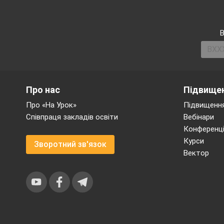
В
Про нас
Підвищен
Про «На Урок»
Підвищення
Співпраця закладів освіти
Вебінари
Конференці
Курси
Зворотний зв'язок
Вектор
Стефан Банах
року)
Його називають генієм