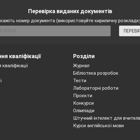
Перевірка виданих документів
кажіть номер документа (використовуйте кириличну розкладк
ПЕРЕВІ
ня кваліфікації
Розділи
 кваліфікації
Журнал
Бібліотека розробок
ї
Тести
Лабораторні роботи
Проєкти
Конкурси
 (30 березня 1892 року— 31 серпня
Олімпіади
Штучний інтелект для вчителі
Курси англійської мови
 математики. Не маючи закінченої вищої освіти, він був п