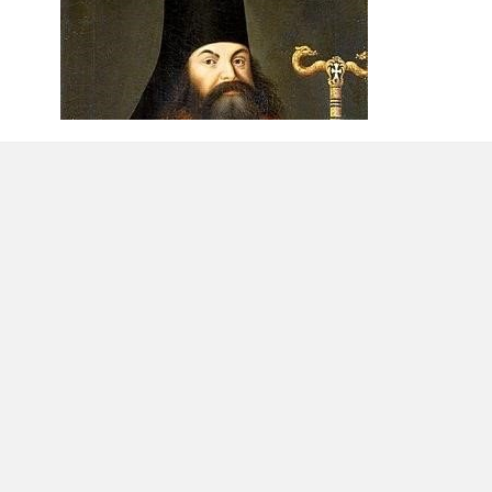
дна брама до всіх інших наук, бо без її пізнання ніхто не 
до храму науки."
 письменник, поет, математик, філософ, ректор Київської а
вгородський та Великолуцький.
ий (28 квітня 1868 року - 20 листо