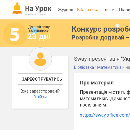
Журнал
Бібліотека
Тести
Підви
Конкурс розро
До розіграшу
залишилось:
23 дні
Розробки додавай – 
Sway-презентація "Ук
Бібліотека
Математика
Ін
ЗАРЕЄСТРУВАТИСЬ
Про матеріал
Вже зареєстровані?
Презентація містить ф
Увійти
математиків. Демонст
посиланням
https://sway.office.c