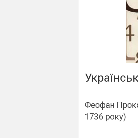
Українсь
Феофан Проко
1736 року)