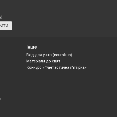
у)
РИТИ
Інше
Вхід для учнів (naurok.ua)
Матеріали до свят
Конкурс «Фантастична п’ятірка»
 1945
в
ровідним