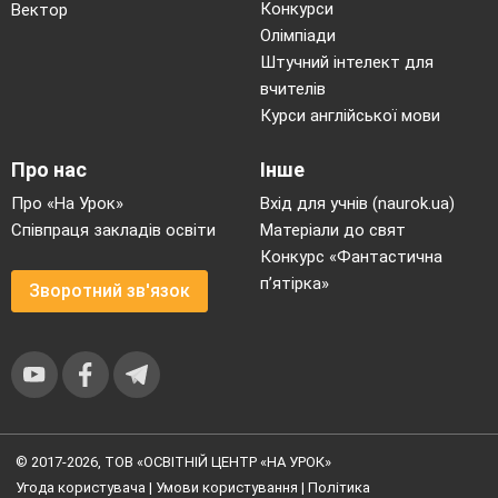
Конкурси
Вектор
Олімпіади
Штучний інтелект для
вчителів
Курси англійської мови
Про нас
Інше
Про «На Урок»
Вхід для учнів (naurok.ua)
Співпраця закладів освіти
Матеріали до свят
Конкурс «Фантастична
п’ятірка»
Зворотний зв'язок
© 2017-2026, ТОВ «ОСВІТНІЙ ЦЕНТР «НА УРОК»
Угода користувача
|
Умови користування
|
Політика