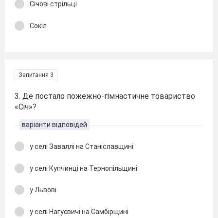
Січові стрільці
Сокіл
Запитання 3
3. Де постало пожежно-гімнастичне товариство
«Січ»?
варіанти відповідей
у селі Заваллі на Станіславщині
у селі Купчинці на Тернопільщині
у Львові
у селі Нагуєвичі на Самбірщині