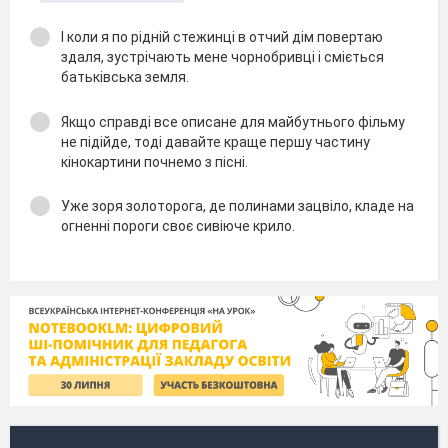
І коли я по рідній стежинці в отчий дім повертаю
здаля, зустрічають мене чорнобривці і сміється
батьківська земля.
Якщо справді все описане для майбутнього фільму
не підійде, тоді давайте краще першу частину
кінокартини почнемо з пісні.
Уже зоря золоторога, де полинами зацвіло, кладе на
огненні пороги своє сивіюче крило.