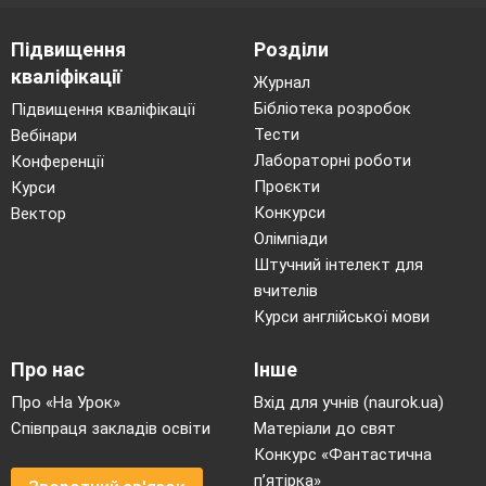
Підвищення
Розділи
кваліфікації
Журнал
Бібліотека розробок
Підвищення кваліфікації
Тести
Вебінари
Лабораторні роботи
Конференції
Проєкти
Курси
Конкурси
Вектор
Олімпіади
Штучний інтелект для
вчителів
Курси англійської мови
Про нас
Інше
Про «На Урок»
Вхід для учнів (naurok.ua)
Співпраця закладів освіти
Матеріали до свят
Конкурс «Фантастична
п’ятірка»