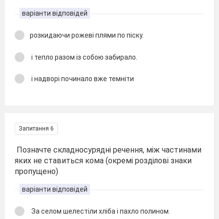
варіанти відповідей
розкидаючи рожеві плями по піску.
і тепло разом із собою забирало.
і надворі починало вже темніти
Запитання 6
Позначте складносурядні речення, між частинами
яких не ставиться кома (окремі розділові знаки
пропущено)
варіанти відповідей
За селом шелестіли хліба і пахло полином.