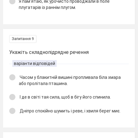
Я пам’ятаю, як урочисто проводжали в поле
плугатарів із раннім плугом.
Запитання 9
Укажіть складнопідрядне речення
варіанти відповідей
Часом у блакитній вишині пропливала біла хмара
або пролітала пташина.
І де в світі тая сила, щоб в бігу його спинила.
Дніпро спокійно шумить і реве, і хвиля берег миє.