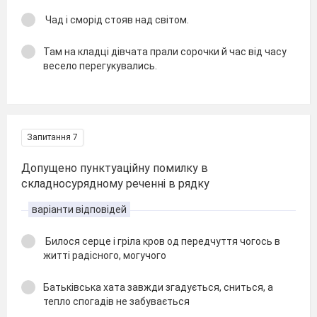
Чад і сморід стояв над світом.
Там на кладці дівчата прали сорочки й час від часу
весело перегукувались.
Запитання 7
Допущено пунктуаційну помилку в
складносурядному реченні в рядку
варіанти відповідей
Билося серце і гріла кров од передчуття чогось в
житті радісного, могучого
Батьківська хата завжди згадується, сниться, а
тепло спогадів не забувається