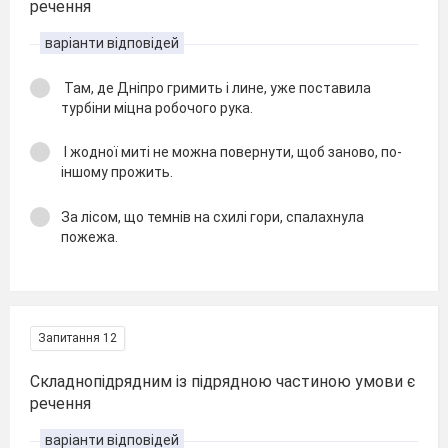
речення
варіанти відповідей
Там, де Дніпро гримить і лине, уже поставила
турбіни міцна робочого рука.
І жодної миті не можна повернути, щоб заново, по-
іншому прожить.
За лісом, що темнів на схилі гори, спалахнула
пожежа.
Запитання 12
Складнопідрядним із підрядною частиною умови є
речення
варіанти відповідей