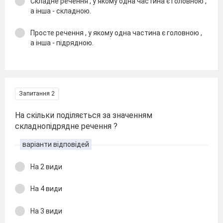
Складне речення , у якому одна частина є головною ,
а інша - складною.
Просте речення , у якому одна частина є головною ,
а інша - підрядною.
Запитання 2
На скільки поділяється за значенням
складнопідрядне речення ?
варіанти відповідей
На 2 види
На 4 види
На 3 види