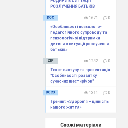
РОДИНИ В СИТУАЦІЇ
РОЗЛУЧЕННЯ БАТЬКІВ
DOC
1671
0
вається термін
уло про явище
«Особливості психолого-
педагогічного супроводу та
ною історією –
психологічної підтримки
відчать факти,
дитини в ситуації розлучення
не економічне
батьків»
и від торгівлі
ZIP
1282
0
вітою і рівнем
Текст виступу та презентація
"Особливості розвитку
сучасних шестирічок"
их кримінально
DOCX
1311
0
лочинності, що
Тренінг: «Здоров’я – цінність
я свідчить, що
нашого життя»
вого розвитку
Схожі матеріали
снаціональний