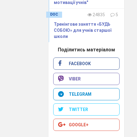
мотивації учнів"
DOC
24835
5
Тренінгове заняття «БУДЬ
СОБОЮ» для учнів старшої
школи
прибутку.
ття «торгівля
Поділитись матеріалом
FACEBOOK
й;
у, викрадення,
VIBER
уп особи, яка
TELEGRAM
тосовно людини
TWITTER
иву (в) і цілі
GOOGLE+