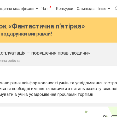
AI
щення кваліфікації
Чат
Конкурси
Олімпіада
Інше
бок
«Фантастична п’ятірка»
подарунки вигравай!
ксплуатація – порушення прав людини»
овна робота
енню рівня поінформованості учнів та усвідомлення гостр
вати необхідні вміння та навички з питань захисту власної 
рмувати в учнів усвідомлення проблеми торгівлі