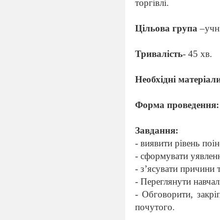
торгівлі.
Цільова група
–учн
Тривалість
- 45 хв.
Необхідні матеріал
Форма проведення:
Завдання:
-
виявити рівень поі
- сформувати уявленн
- з’ясувати причини 
- Переглянути навчал
- Обговорити, закрі
почутого.