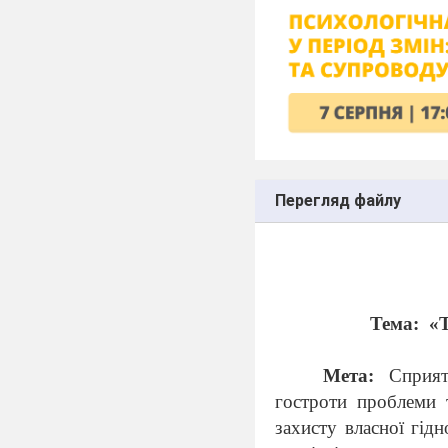
Перегляд файлу
Тема:
«
Мета:
Сприяти
гостроти проблеми 
захисту власної гід