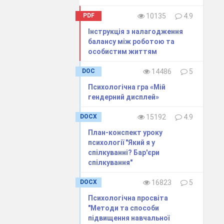
ики злочинного
PDF
10135
4.9
 кордонів.
Інструкція з налагодження
очинності, був
балансу між роботою та
нодавчих актів
особистим життям
о статтею, яка
DOC
14486
5
а згодом було
Психологічна гра «Мій
сня 2001 року,
гендерний дисплей»
інша незаконна
-постачальниць
DOCX
15192
4.9
ії за 9 місяців
План-конспект уроку
опередні роки,
психології "Який я у
спілкуванні? Бар'єри
дків торгівлі
спілкування"
сіб( 5%) жертв
DOCX
16823
5
 – від трудової
Психологічна просвіта
"Методи та способи
підвищення навчальної
 переправляють