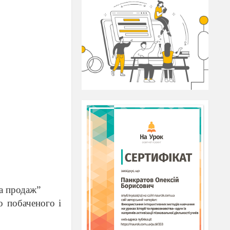
а продаж
”
о побаченого і