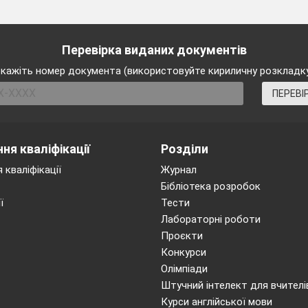
сть українських громадян щодо можливостей
працев
дки;
Перевірка виданих документів
біцяючої реклами в пресі та «агітація»
кажіть номер документа (використовуйте кириличну розкладк
 стосовно своїх прав.
ПЕРЕВІ
ої системи захисту потерпілих;
ння злочинців.
ня кваліфікації
Розділи
 з «людським фактором»:
в сім’ї (відсутність або недостатність батьківської оп
 кваліфікації
Журнал
Бібліотека розробок
лкоголю, наркотиків; очікування фінансової допомог
ї
Тести
Лабораторні роботи
навички;
Проєкти
ька самооцінка;
Конкурси
апаморочливу кар’єру;
Олімпіади
 зусиль заробити великі гроші;
Штучний інтелект для вчителі
о життя»;
Курси англійської мови