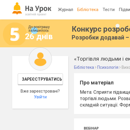
Журнал
Бібліотека
Тести
Підви
Конкурс розро
До розіграшу
залишилось:
26 днів
Розробки додавай – 
«Торгівля людьми і е
Бібліотека
Психологія
Вих
ЗАРЕЄСТРУВАТИСЬ
Про матеріал
Вже зареєстровані?
Мета: Сприяти підвищ
Увійти
торгівлі людьми. Розви
складній ситуації. Фо