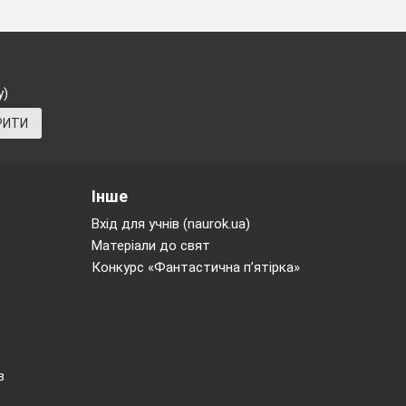
лаштування за
у)
РИТИ
Інше
іки над дітьми,
Вхід для учнів (naurok.ua)
Матеріали до свят
и від одного з
Конкурс «Фантастична п’ятірка»
в