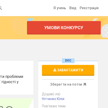
Я учень
Вхід
Реєстрація
УМОВИ КОНКУРСУ
DOC
ЗАВАНТАЖИТИ
оти проблеми
гідності у
Зберегти на потім
Додав(-ла)
Нітченко Юлія
Пов’язані теми