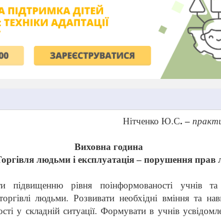
Нітченко Ю.С
. –
практи
Виховна година
Торгівля людьми і експлуатація – порушення прав
 підвищенню рівня поінформованості учнів та 
торгівлі людьми. Розвивати необхідні вміння та на
ності у складній ситуації. Формувати в учнів усвідом