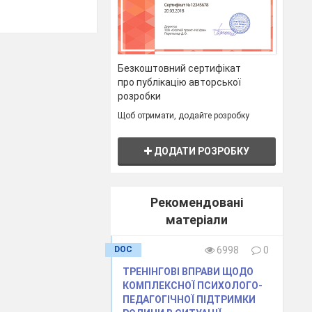
у
Безкоштовний сертифікат
 забороняються
про публікацію авторської
розробки
ія прав людини
Щоб отримати, додайте розробку
ДОДАТИ РОЗРОБКУ
а, свій шлях до
Рекомендовані
д обста
вин, ми
матеріали
рояв його — це
DOC
6998
0
ТРЕНІНГОВІ ВПРАВИ ЩОДО
КОМПЛЕКСНОЇ ПСИХОЛОГО-
ь наших знань
ПЕДАГОГІЧНОЇ ПІДТРИМКИ
а особистості,