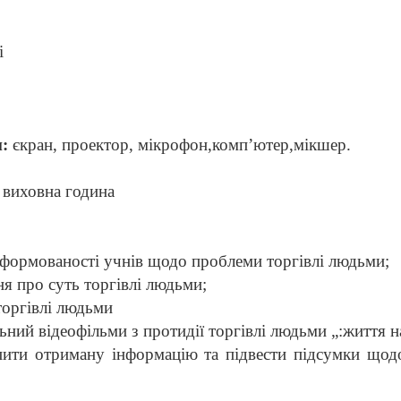
і
и:
єкран, проектор, мікрофон,комп’ютер,мікшер.
виховна година
нформованості учнів щодо проблеми торгівлі людьми;
я про суть торгівлі людьми;
торгівлі людьми
ьний відеофільми з протидії торгівлі людьми „:
життя н
пити отриману інформацію та підвести підсумки щод