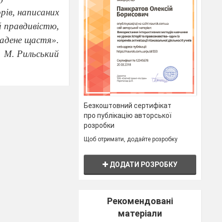
орів, написаних
 правдивістю,
адене щастя».
М. Рильський
 Він відомий за
Безкоштовний сертифікат
ратурознавець,
про публікацію авторської
творчу наснагу
розробки
Щоб отримати, додайте розробку
р семи великих
 27», «Майстер
ДОДАТИ РОЗРОБКУ
лідник історії
ереживши сам у
Рекомендовані
лишив глибоко
матеріали
гатьох театрів