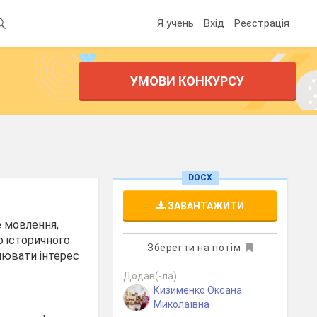
Я учень
Вхід
Реєстрація
УМОВИ КОНКУРСУ
DOCX
ЗАВАНТАЖИТИ
е мовлення,
о історичного
Зберегти на потім
плювати інтерес
Додав(-ла)
Кизименко Оксана
Миколаївна