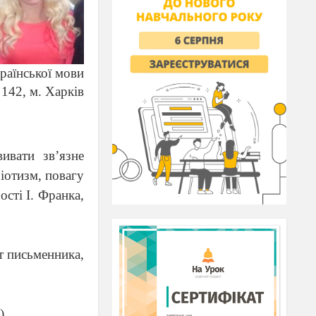
раїнської мови
142, м. Харків
ивати зв’язне
ріотизм, повагу
ості І. Франка,
т письменника,
)