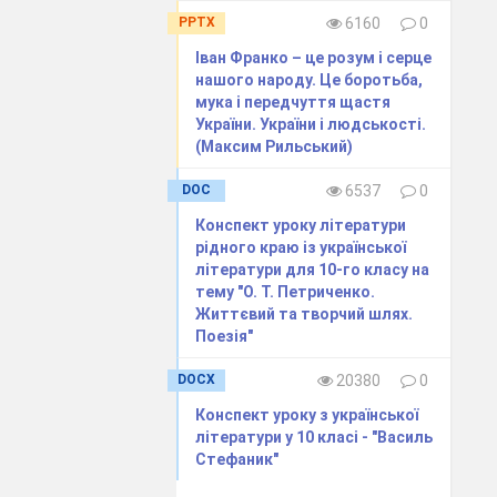
PPTX
6160
0
 автор замінив
тувати Миколу.
Іван Франко – це розум і серце
нашого народу. Це боротьба,
громадськості.
мука і передчуття щастя
преса. «Кур’єр
України. України і людськості.
(Максим Рильський)
листопаді 1893
зробила могутнє
DOC
6537
0
ітературі вона
Конспект уроку літератури
на мала серед
рідного краю із української
літератури для 10-го класу на
тему "О. Т. Петриченко.
».
Життєвий та творчий шлях.
Поезія"
причина їхньої
новки в такому
DOCX
20380
0
ятиактної драми
Конспект уроку з української
ьки зачіпалося
літератури у 10 класі - "Василь
Стефаник"
ок. Нова назва