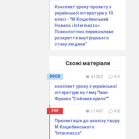
І. Франка,
Конспект уроку-проекту з
української літератури у 10
родних пісень.
класі - "М.Коцюбинський.
ин
Долинського
Новела «Іntermezzo».
Психологічно переконливе
 письменникові.
розкриття внутрішнього
 життя жінок і
стану людини"
, с. 225 – 227;
Схожі матеріали
мим виданням у
ряд виправлень
DOCX
41302
4.9
аконічними. За
конспект уроку з української
літератури на тему "Іван
х про участь у
Франко "Сойчине крило""
PDF
11447
4.8
м відділом 18
нко подав п’єсу
Презентація до аналізу твору
М.Коцюбинського
спочатку драма
"Intermezzo"
такої важної в