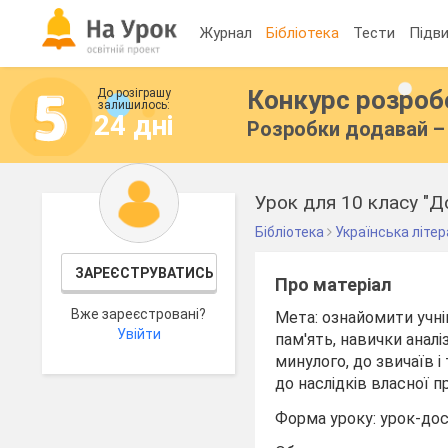
Журнал
Бібліотека
Тести
Підви
Конкурс розро
До розіграшу
залишилось:
24 дні
Розробки додавай – 
Урок для 10 класу "Д
Бібліотека
Українська літе
ЗАРЕЄСТРУВАТИСЬ
Про матеріал
Вже зареєстровані?
Мета: ознайомити учні
Увійти
пам'ять, навички аналі
минулого, до звичаїв і
до наслідків власної пр
Форма уроку: урок-дос