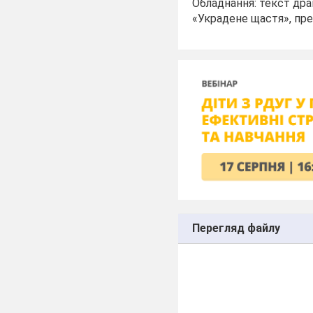
Обладнання: текст дра
«Украдене щастя», през
Перегляд файлу