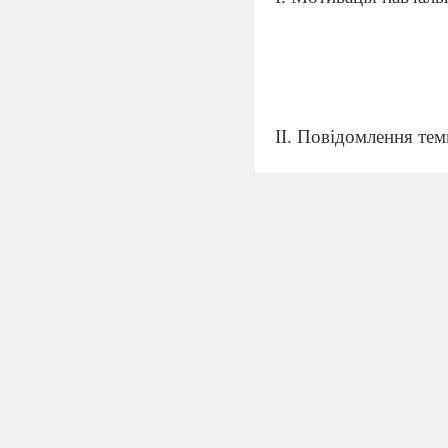
ІІ. Повідомлення тем
Слово учителя
Іван Франко по 
межами України не 
фолькло
рист, істори
нові покоління пись
В історії украї
драматичних творів, 
черняк», «Кам’яна д
українського театру
житті тричі («Трич
ліричну п’єсу «Укр