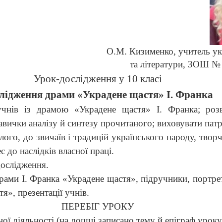
О.М. Кизименко, учитель ук
та літератури, ЗОШ № 
Урок-дослідження у
10
класі
лідження драми «
Украдене щастя
»
І. Франка
чнів із драмою «Украдене щастя» І. Франка; розв
авички аналізу й синтезу прочитаного; виховувати пат
ого, до звичаїв і традицій українського народу, творч
 до наслідків власної праці.
ослідження.
драми І. Франка «Украдене щастя», підручники, портре
я», презентації учнів.
ПЕРЕБІГ УРОКУ
ної діяльності (на дошці записано тему й епіграф уроку