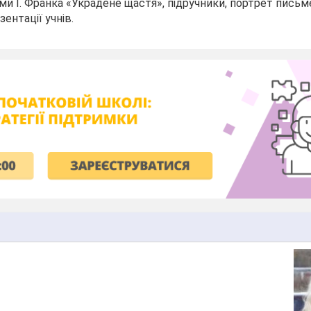
ми І. Франка «Украдене щастя», підручники, портрет письм
ентації учнів.