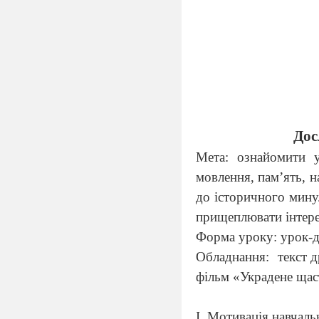
Дос
Мета: ознайомити у
мовлення, пам’ять, н
до історичного минул
прищеплювати інтерес
Форма уроку: урок-д
Обладнання:
текст 
фільм «Украдене щаст
І. Мотивація навчаль