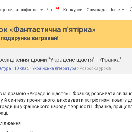
AI
щення кваліфікації
Чат
Конкурси
Олімпіада
Інше
бок
«Фантастична п’ятірка»
подарунки вигравай!
ослідження драми "Украдене щастя" І. Франка"
ратура
10 клас
Українська література
Розробки уроків
в із драмою «Украдене щастя» І. Франка; розвивати зв'язн
зу й синтезу прочитаного; виховувати патріотизм, повагу д
 традицій українського народу, творчості І. Франка, прище
аці.
лідження.