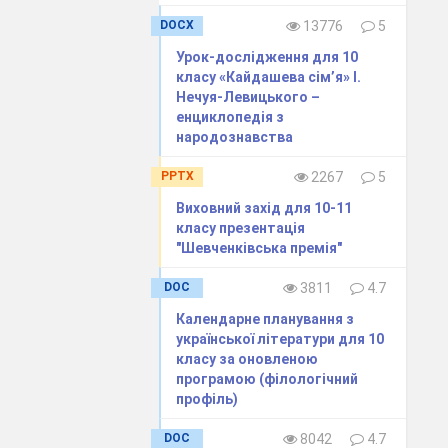
DOCX
13776
5
щоб розглянути
Урок-дослідження для 10
класу «Кайдашева сім’я» І.
оботу згідно з
Нечуя-Левицького –
енциклопедія з
народознавства
PPTX
2267
5
Виховний захід для 10-11
класу презентація
"Шевченківська премія"
DOC
3811
4.7
Календарне планування з
цінки. Будьте
української літератури для 10
ставити після
класу за оновленою
програмою (філологічний
профіль)
DOC
8042
4.7