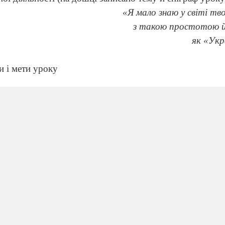
«Я мало знаю у світі тв
з такою простотою й
як «Укр
и і мети уроку
праву займає особливе місце в україн
ській літературі.
тільки як поет, письменник, драматург, але й літе
к, перекладач. Із щедрої Франкової криниці черпають 
менників, живописців, компо
зиторів.
нського театру І.Я. Франко відомий не лише як авто
п’яти одноактівок («Послідній крейцер», «Будна черга
уша», «Суд святого Миколая», але і як відомий дос
 та драматургії (близько двадцяти публікацій). Та, п
і мені являлася любов») любовну драму, Франко за
адене щастя», яка і нині є окрасою репертуарів ба