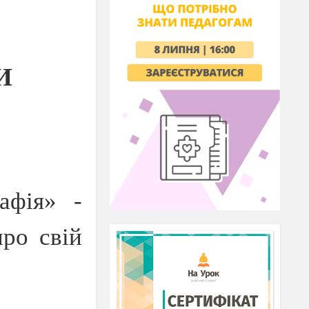
И
афія» -
ро свій