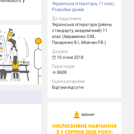
ехнології у
Українська література
,
11 клас
,
Розробки уроків
До підручника
Українська література (рівень
стандарту, академічний) 11
клас (Авраменко О.М.,
Пахаренко В.І., Мовчан Р.В.)
Додано
10 січня 2018
Переглядів
8608
Оцінка розробки
Відгуки відсутні