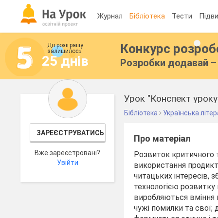
Журнал
Бібліотека
Тести
Підви
Конкурс розро
До розіграшу
залишилось:
25 днів
Розробки додавай – 
Урок "Конспект уроку 
Бібліотека
Українська літе
ЗАРЕЄСТРУВАТИСЬ
Про матеріал
Вже зареєстровані?
Розвиток критичного т
Увійти
використання продикт
читацьких інтересів, 
технологією розвитку 
виробляються вміння п
чужі помилки та свої;