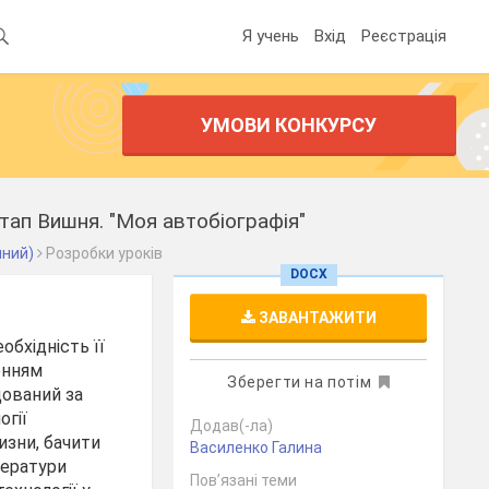
Я учень
Вхід
Реєстрація
УМОВИ КОНКУРСУ
стап Вишня. "Моя автобіографія"
чний)
Розробки уроків
DOCX
ЗАВАНТАЖИТИ
обхідність її
енням
Зберегти на потім
дований за
огії
Додав(-ла)
изни, бачити
Василенко Галина
тератури
Пов’язані теми