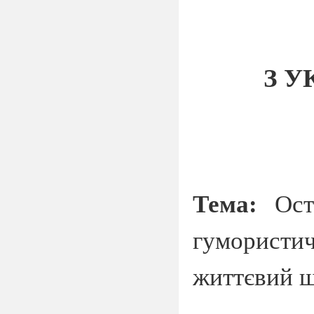
З У
Тема:
Ост
гумористич
життєвий 