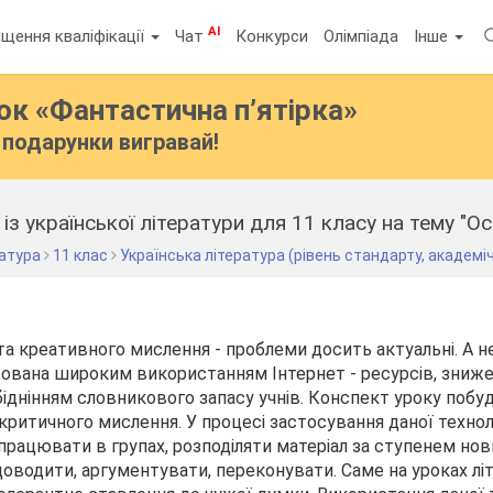
AI
щення кваліфікації
Чат
Конкурси
Олімпіада
Інше
бок
«Фантастична п’ятірка»
подарунки вигравай!
із української літератури для 11 класу на тему "О
ратура
11 клас
Українська література (рівень стандарту, академі
а креативного мислення - проблеми досить актуальні. А не
ована широким використанням Інтернет - ресурсів, зниж
збіднінням словникового запасу учнів. Конспект уроку побу
критичного мислення. У процесі застосування даної технол
рацювати в групах, розподіляти матеріал за ступенем нов
 доводити, аргументувати, переконувати. Саме на уроках лі