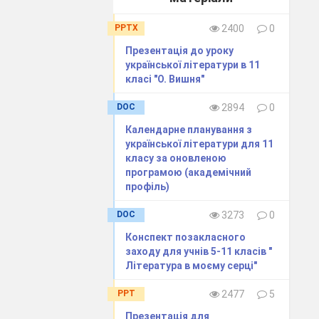
ня практично;
PPTX
2400
0
Презентація до уроку
до українських
української літератури в 11
класі "О. Вишня"
DOC
2894
0
медійний
Календарне планування з
української літератури для 11
класу за оновленою
програмою (академічний
профіль)
DOC
3273
0
Конспект позакласного
заходу для учнів 5-11 класів "
Література в моєму серці"
лої
PPT
2477
5
.
Презентація для