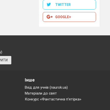
нчар
TWITTER
GOOGLE+
нської
 гордістю, і
а його творів
ство,
у)
я. Багатьох
е слово.
РИТИ
.
Інше
исьменника.
Вхід для учнів (naurok.ua)
Матеріали до свят
ЛАЙД 3)
Конкурс «Фантастична п’ятірка»
4)