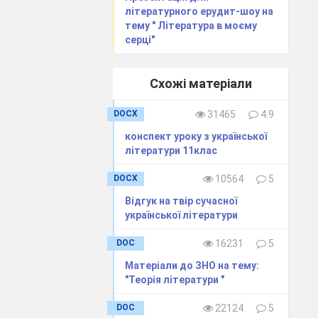
нчар
літературного ерудит-шоу на
тему " Література в моєму
серці"
Схожі матеріали
DOCX
31465
4.9
конспект уроку з української
літератури 11клас
DOCX
10564
5
Відгук на твір сучасної
української літератури
DOC
16231
5
Матеріали до ЗНО на тему:
"Теорія літератури "
Ю.
DOC
22124
5