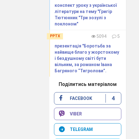
конспект уроку з української
бразу Степана
літератури на тему "Григір
Тютюнник "Три зозулі з
поклоном"
PPTX
5094
5
цької означає
презентація "Боротьба за
найвище благо у жорстокому
і бездушному світі бути
вільним, за романом Івана
Багряного “Тигролови”.
)
Поділитись матеріалом
4
FACEBOOK
ти його в
VIBER
ої
TELEGRAM
.