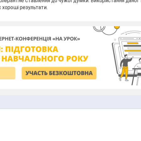
олерантне ставлення до чужої думки. Використання даної т
є хороші результати.