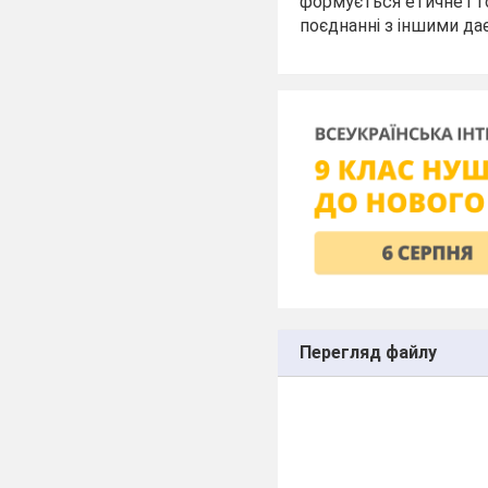
формується етичне і т
поєднанні з іншими да
Перегляд файлу