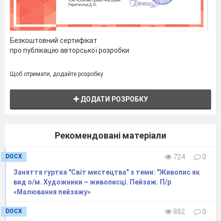
вправо.
Ще катаються
ведмеді
В лісі на велосипеді.
Безкоштовний сертифікат
Є забав у них багато,
про публікацію авторської розробки
Дружать з ними всі
звірята.
Щоб отримати, додайте розробку
ІІІ. Практична робота учнів.
Підбір необхідних матеріалів.
ДОДАТИ РОЗРОБКУ
Робота в парах.
Розподіл обов‘язків.
Правила роботи в парах
.
Повторення правил роботи з ножицями
Рекомендовані матеріали
на уроці мистецтва.
Зараз, я вам роздам на парту по
DOCX
724
0
одному шаблону рибини.
Заняття гуртка "Світ мистецтва" з теми: "Живопис як
Розмістіть шаблон на кольоровий папір та
вид о/м. Художники – живописці. Пейзаж. П/р
виріжте силует рибини. За малюнком
«Малювання пейзажу»
підручника зробіть надрізи на хвості та
плавцях. Наклейте рибу на картон.
DOCX
882
0
Прикрасіть аплікацію водоростями з