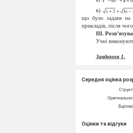
в)
що було задане на 
прикладів, після чог
III
. Розв’язув
Учні виконують
Завдання 1.
Розв’язати рів
Розв’язання.
Середня оцінка ро
Знайдемо ОДЗ 
Структ
Оригінальні
Звідки виплив
Відпові
Нехай
Оцінки та відгуки
тоді