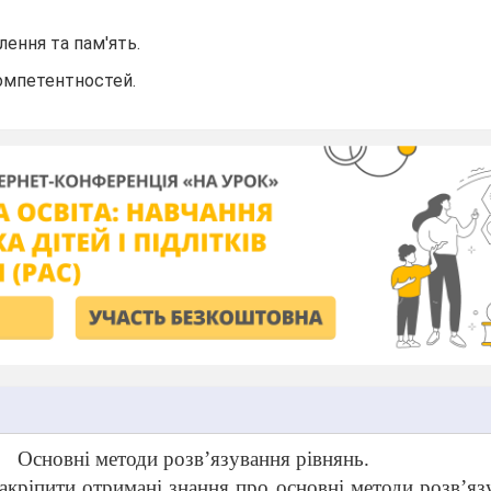
лення та пам'ять.
компетентностей.
Основні методи розв
’
язування рівнянь.
акріпити отримані знання про основні методи розв’яз