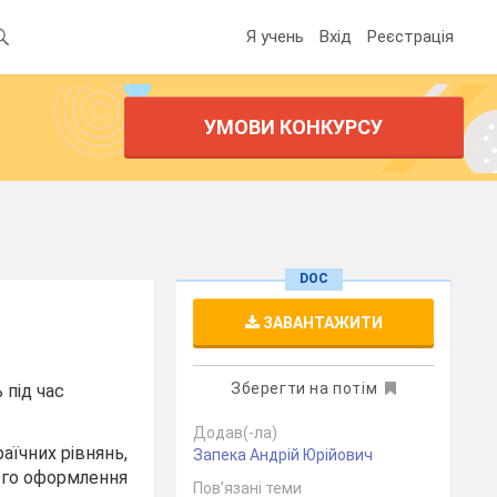
Я учень
Вхід
Реєстрація
УМОВИ КОНКУРСУ
DOC
ЗАВАНТАЖИТИ
Зберегти на потім
 під час
Додав(-ла)
аїчних рівнянь,
Запека Андрій Юрійович
ного оформлення
Пов’язані теми