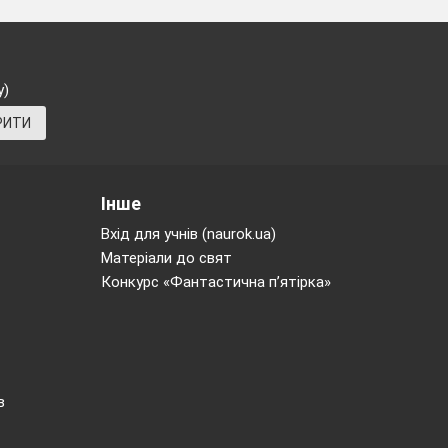
у)
РИТИ
Інше
Вхід для учнів (naurok.ua)
Матеріали до свят
Конкурс «Фантастична п’ятірка»
,
в