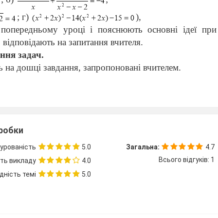
; г)
),
попередньому уроці і пояснюють основні ідеї при 
о відповідають на запитання вчителя.
ання задач.
 на дошці завдання, запропоновані вчителем.
няння:
.
зробки
даного рівняння:
.
урованість
5.0
Загальна:
4.7
Всього відгуків: 1
сть викладу
4.0
ає, що
.
дність темі
5.0
,