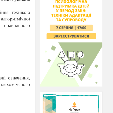
іння технікою
алгоритмічної
, правильного
вні означення,
 шляхом усного