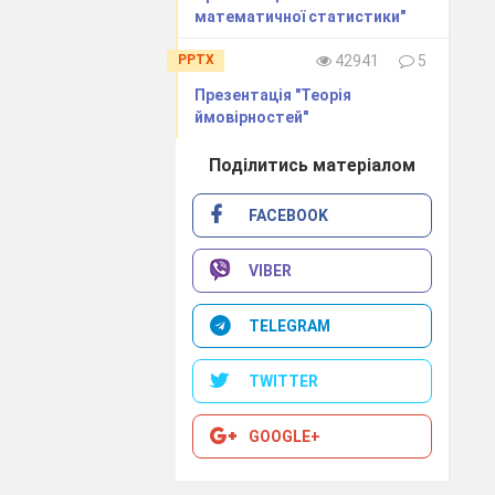
математичної статистики"
PPTX
42941
5
Презентація "Теорія
в’язуючи які,
ймовірностей"
Поділитись матеріалом
FACEBOOK
VIBER
TELEGRAM
TWITTER
GOOGLE+