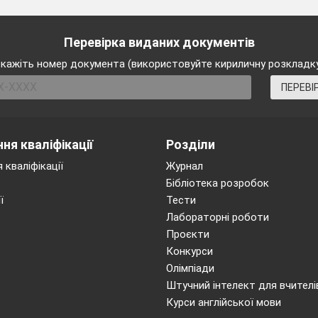
,
,
,
.
Перевірка виданих документів
 змінної
, одержимо
кажіть номер документа (використовуйте кириличну розкладк
,
,
ПЕРЕВІ
кі, отримаємо
,
.
ня кваліфікації
Розділи
няння:
.
 кваліфікації
Журнал
Бібліотека розробок
вадрату обидві частини рівняння, отримаємо:
ї
Тести
Лабораторні роботи
,
Проєкти
,
Конкурси
,
Олімпіади
,
Штучний інтелект для вчителі
,
Курси англійської мови