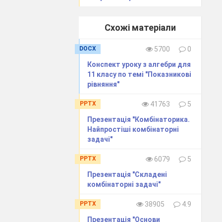
Схожі матеріали
DOCX
5700
0
Конспект уроку з алгебри для
11 класу по темі "Показникові
рівняння"
PPTX
41763
5
Презентація "Комбінаторика.
Найпростіші комбінаторні
задачі"
PPTX
6079
5
Презентація "Складені
комбінаторні задачі"
PPTX
38905
4.9
Презентація "Основи