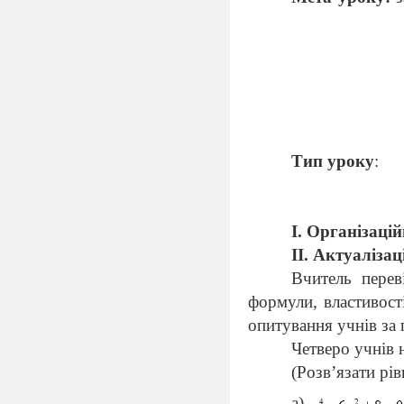
Тип уроку
:
I
.
Організацій
II
. Актуалізац
Вчитель перев
формули, властивост
опитування учнів за 
Четверо учнів 
(Розв’язати рі
а)