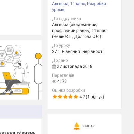
Алгебра
,
11 клас
,
Розробки
уроків
До підручника
Алгебра (академічний,
профільний рівень) 11 клас
(Нелін Є.П., Долгова О.Є.)
До уроку
27.1. Рівняння і нерівності
Додано
2 листопада 2018
Переглядів
4173
Оцінка розробки
4.7 (1 відгук)
ування рівнянь