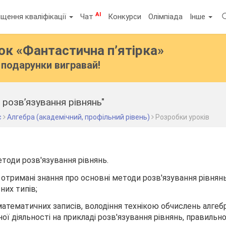
AI
щення кваліфікації
Чат
Конкурси
Олімпіада
Інше
бок
«Фантастична п’ятірка»
подарунки вигравай!
 розв’язування рівнянь"
с
Алгебра (академічний, профільний рівень)
Розробки уроків
тоди розв'язування рівнянь.
 отримані знання про основні методи розв'язування рівнянь
них типів;
атематичних записів, володіння технікою обчислень алгебр
ної діяльності на прикладі розв'язування рівнянь, правиль