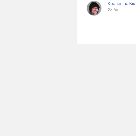
Красавіна Вік
23:55
Переходячи д
отримаємо
,
Завдання 2.
Розв’язати рів