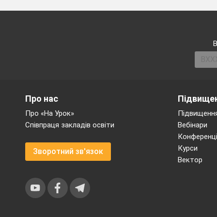
Переходячи до
В
розв’язуючи я
Завдання 4.
Про нас
Підвищен
Розв’язати рів
Про «На Урок»
Підвищення
Розв’язання.
Співпраця закладів освіти
Вебінари
Піднесемо до к
Конференці
Курси
Зворотний зв'язок
Вектор