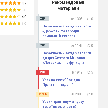
Рекомендовані
4.7
матеріали
5.0
4.0
ZIP
1305
0
5.0
Позакласний захід з алгебри
«Державні та народні
символи. Інтеграл»
ZIP
1145
0
Позакласний захід з алгебри
до дня Святого Миколая
«Логарифмічна функція»
PDF
1919
5
зв’язуючи які,
Урок на тему:"Похідна.
Практичні задачі"
PPTX
2085
0
Урок - практикум з курсу
теорії ймовірностей