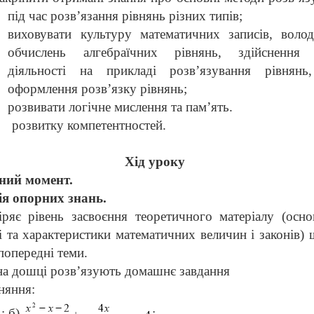
під час розв’язання рівнянь різних типів;
виховувати культуру математичних записів, волод
обчислень алгебраїчних рівнянь, здійснення 
діяльності на прикладі розв’язування рівнянь
оформлення розв’язку рівнянь;
розвивати логічне мислення та пам
’
ять.
розвитку компетентностей.
Хід уроку
ний момент.
ія опорних знань.
іряє рівень засвоєння теоретичного матеріалу (осно
і та характеристики математичних величин і законів)
попередні теми.
на дошці розв’язують домашнє завдання
вняння:
; б)
;