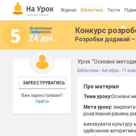
Журнал
Бібліотека
Тести
Підви
Конкурс розро
До розіграшу
залишилось:
24 дні
Розробки додавай – 
Урок "Основні методи
Бібліотека
Алгебра
11 кла
ЗАРЕЄСТРУВАТИСЬ
Про матеріал
Вже зареєстровані?
Тема уроку:
Основні ме
Увійти
Мета уроку:
закріпити
розв'язання рівнянь різ
виховувати культуру м
здійснення алгоритміч