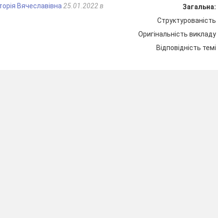
,
торія Вячеславівна
25.01.2022 в
Загальна:
Структурованість
,
Оригінальність викладу
,
Відповідність темі
,
,
,
,
,
,
звідси
,
.
о змінної
, одержимо
,
, ро
.
няння:
.