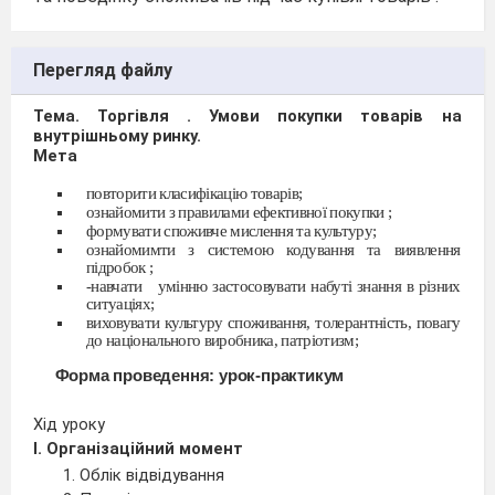
Перегляд файлу
Тема. Торгівля . Умови покупки товарів на
внутрішньому ринку.
Мета
повторити класифікацію товарів;
ознайомити з правилами ефективної покупки ;
формувати споживче мислення та культуру;
ознайомимти з системою кодування та виявлення
підробок ;
-навчати
умінню застосовувати набуті знання в різних
ситуаціях;
виховувати культуру споживання, толерантність, повагу
до національного виробника, патріотизм;
Форма проведення: урок-практикум
Хід уроку
І. Організаційний момент
1. Облік відвідування