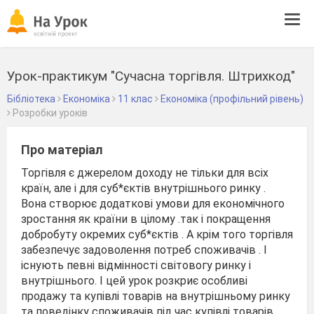
Tog
navi
Урок-практикум "Сучасна торгівля. Штрихкод"
Бібліотека
Економіка
11 клас
Економіка (профільний рівень)
Розробки уроків
Про матеріал
Торгівля є джерелом доходу не тільки для всіх
країн, але і для суб*єктів внутрішнього ринку .
Вона створює додаткові умови для економічного
зростання як країни в цілому .так і покращення
добробуту окремих суб*єктів . А крім того торгівля
забезпечує задоволення потреб споживачів . І
існують певні відмінності світовогу ринку і
внутрішнього. І цей урок розкриє особливі
продажу та купівлі товарів на внутрішньому ринку
та поведінку споживачів під час купівлі товарів .