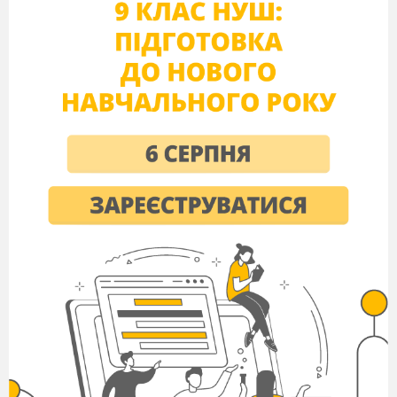
окремих суб*єктів . А крім того торгівля забезпечує
задоволення потреб споживачів .
І існують певні
відмінності світовогу ринку і внутрішнього. І на
першому етапі ми будемо вивчати умови купівлі
товарів на внутрішньому ринку та поведінку
споживачів під час купівлі товарів . І ми завітаємо на
аукціон.
А що таке аукціон (Так це посередницька структура,
де товар представлений лотами і продається за
найвищими цінами аукціону)
План викладу нового матеріалу
Аукціон
Інформація на етикетках
Штрихкоди
Хитрощі, що спонукають придбати товар
Отже аукціон і перший лот
Я готова надати мінімальну інформацію ппро товар. Ця
річ — геніальний винахід людства. До сих
пір вона є
ознакою інтелігентності сім'ї. В застійні
часи в СРСР цей
товар був єдиним, хто стояв в опоз
иції до офіційної
преси.