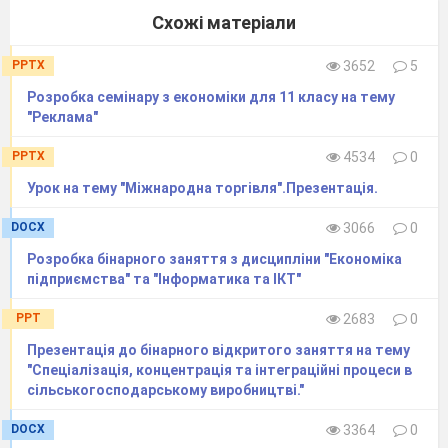
Але де
і
яку ще ми можемо взяти
інформацію
Схожі матеріали
Яка інформація повинна міститись на етикетках
PPTX
3652
5
. До нас завітали представники спілки консьюмерів,
Розробка семінару з економіки для 11 класу на тему
які розкажуть
про що нам говорять значки…..
"Реклама"
Дякую
PPTX
4534
0
Хочу звернути увагу , що в сучасному світі торгівля
Урок на тему "Міжнародна торгівля".Презентація.
набуває таких особливостей ;
більш швидкі темпи зростання торгівля порівняно
DOCX
3066
0
зі зростанням ВВП
прискорення зростання обсягів торгівлі
Розробка бінарного заняття з дисципліни "Економіка
товарами та послугами
підприємства" та "Інформатика та ІКТ"
розширення асортименту товарів
збільшення частки готової продукції і зменшення
PPT
2683
0
частки сировини у світовій торгівлі
Різноманітність цін
Презентація до бінарного відкритого заняття на тему
збільшення частки взаємної торгівлі між
"Спеціалізація, концентрація та інтеграційні процеси в
розвиненими країнами.
сільськогосподарському виробництві."
Ми знаємо що
на внутрішній ринок
до нашого
DOCX
3364
0
споживача поступають товари і
вітчизняного ,
і