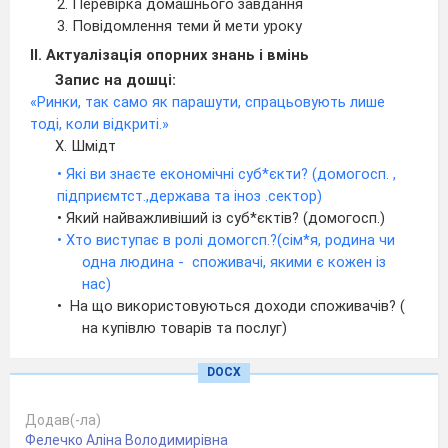
2. Перевірка домашнього завдання
3. Повідомлення теми й мети уроку
ІІ. Актуалізація опорних знань і вмінь
Запис на дошці:
«Ринки, так само як парашути, спрацьовують лише
тоді, коли відкриті.»
Х. Шмідт
• Які ви знаєте економічні суб*єкти? (домогосп. ,
підприємтст.,держава та іноз .сектор)
• Який найважливіший із суб*єктів? (домогосп.)
• Хто виступає в ролі домогсп.?(сім*я, родина чи
одна людина - споживачі, якими є кожен із
нас)
• На що використовуються доходи споживачів? (
на купівлю товарів та послуг)
• Що таке товари та послуги? Навести приклади
товарів.
DOCX
А тепер згадаємо класифікацію товарів
за роллю у споживанні (першої необхідності і
Додав(-ла)
другорядні)
Фелечко Аліна Володимирівна