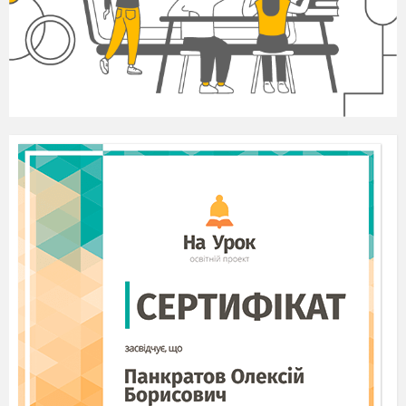
Учитель.
Починаю торги. Початкова ціна 1 гривня.
Учні
(перебиваючи один одного). 213! 5! 71
Учитель.
10 гривень раз, два, три! Продав
Задоволений учень вирушає за товаром.
Учитель.
Як ти думаєш, що в мішку? (Дістає
мішка
очікуваний товар). Це ... рулон
паперу.
|
.
Учитель.
Які почуття ти відчуваєш?
Учень.
Мене обдурили.
Учитель.
Скажіть, будь-ласка, якої помилки
допустився покупець?
Учні.
Купив невідоме... Придбав «кота в мішку».
Учитель.
Сформулюємо перше правило покуп
ця:
необхідно мати повну інформацію про товар.
Правило можна записати на дошці або в зоши
тах.
Учитель.
Пані та панове! Оголошую наступний
лот
продажу! Жувальна гумка «Орбіт» (показує пач
ку жуйки).
Початкова ціна 2 грн.
Учні.
З! 5! 6!
Учитель.
6 гривень раз, два, три! Продано! Жу
вальна
гумка «Орбіт» ваша. Отримайте! (Видає одну пл
астинку
з пачки).
Формально продавець знову правий: договір про
кількість або вагу не був укладений. Покупець зно
ву