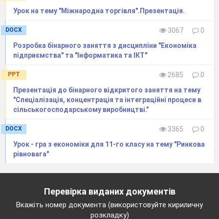
Урок на тему "Міжнародна торгівля".Презентація.
DOCX
3067
0
2.2 Розв’язування індивідуальних з
(метод: письмовий)
Розробка бінарного заняття з дисципліни "Економіка
підприємства" та "Інформатика та ІКТ"
2.3
Експрес- опитування (метод: мікр
PPT
2685
0
2.3.1 Що таке податки, податок
Презентація до бінарного відкритого заняття на тему
внесок)?
"Спеціалізація, концентрація та інтеграційні процеси в
2.3.2 Охарактеризуйте функції податкі
сільськогосподарському виробництві."
2.3.3 Дайте характеристику осн
DOCX
3365
0
податку.
Урок - гра з економіки для 11-го класу на тему "Ринкова
2.3.4 Як класифікують податки?
рівновага"
2.3.5 Що таке податкова система?
2.3.6 В чому суть податкової політик
Перевірка виданих документів
3.
2.4 Підведення підсумків опитування.
Вкажіть номер документа (використовуйте кириличну
розкладку)