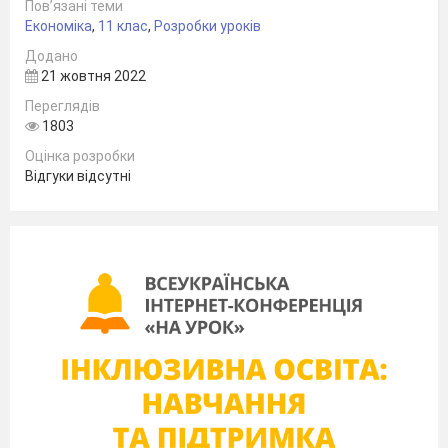
Пов’язані теми
Економіка
,
11 клас
,
Розробки уроків
Додано
21 жовтня 2022
Викладач: Бурденюк С.В.
Переглядів
1803
Оцінка розробки
Відгуки відсутні
Методична карта (план ) занять № 16
Дисципліна
Фінанси
назва шифр
Тема занять
Бюджет