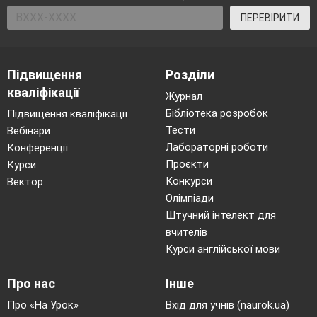
Актуалізація опорних знань студент
ПЕРЕВІРИТИ
1. Назвіть сфери фінансової системи.
2. Який склад державних фінансів?
3. Що означає термін «бюджет»?
Підвищення
Розділи
4. Яку роль відіграє бюджет?
кваліфікації
Журнал
Бібліотека розробок
Підвищення кваліфікації
1
2
Тести
Вебінари
4.
Мотивація навчальної діяльності с
Лабораторні роботи
Конференції
Бюджет є вирішальною і про
Проєкти
Курси
фінансової системи, важливим еко
Конкурси
Вектор
держави, через який провадят
Олімпіади
перерозподіл більшої частини ВВП 
Штучний інтелект для
доходу. Бюджет як особлива і с
вчителів
фінансових відносин історично вини
Курси англійської мови
існує держава з товарно – грошов
Про нас
Інше
певного рівня.
Від стану бюджетної системи залеж
Про «На Урок»
Вхід для учнів (naurok.ua)