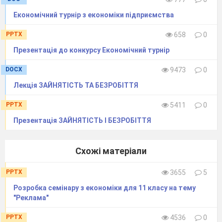
Зміст занять
Економічний турнір з економіки підприємства
PPTX
658
0
Презентація до конкурсу Економічний турнір
Елементи занять, навчальні питання 
елемента
DOCX
9473
0
форми та
Лекція ЗАЙНЯТІСТЬ ТА БЕЗРОБІТТЯ
методи
№
PPTX
5411
0
1
Презентація ЗАЙНЯТІСТЬ І БЕЗРОБІТТЯ
1.
Організаційна частина
.
Схожі матеріали
2.
Перевірка знань студентів з теми «
PPTX
3655
5
2.1 Розв’язування тестових з
Розробка семінару з економіки для 11 класу на тему
комп’ютерне тестування).
"Реклама"
PPTX
4536
0