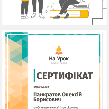
Учні перевіряють відповіді, вони
одинакові в обох варіантах. В картку
виставляють бали.
V. Розв'язування вправ підвищеного рівня
складності.
До дошки одразу виходять два учні і
одночасно виконують завдання: