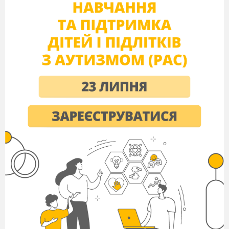
е)
о
І
V
.
Самостійна робота.
Учні виконують завдання основного
рівня. Кожне правильно розв’язане
завдання – 1 бал, неправильно розв’язане
– 0 балів. Бали виставляють в картку
індивідуального контролю.
І –
варіант
ІІ
– варіант