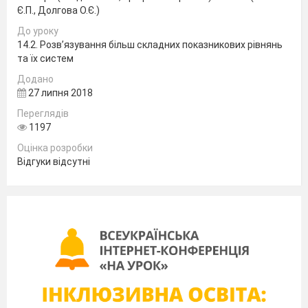
Є.П., Долгова О.Є.)
До уроку
14.2. Розв’язування більш складних показникових рівнянь
та їх систем
Додано
27 липня 2018
Переглядів
Обчисліть усно, та розгадайте ключове
1197
слово.
Оцінка розробки
а)
Відгуки відсутні
р
б)
н
в)
к
г)
і
д)
ь