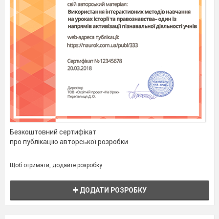
За розв’язання
вчитель виставляє від 0 до
6 балів.
VІ.
Технологія «Мікрофон».
Безкоштовний сертифікат
Розв’язати показниково-степеневе
про публікацію авторської розробки
рівняння. Чотири учні по черзі
виконують дане завдання біля дошки.
Щоб отримати, додайте розробку
Розв’язати показникове рівняння,
використовуючи властивості
ДОДАТИ РОЗРОБКУ
показникової функції.