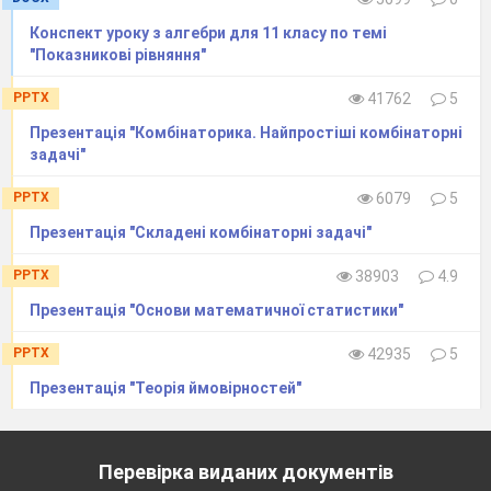
Конспект уроку з алгебри для 11 класу по темі
"Показникові рівняння"
IX
.
Домашнє завдання.
PPTX
41762
5
За збірником завдань для письмового
Презентація "Комбінаторика. Найпростіші комбінаторні
екзамену з «Алгебри і початків аналізу»
задачі"
11 клас, Донецьк – 1997 р., розв’язати:
PPTX
6079
5
Б: №617-619(б);
В: №718-
Презентація "Складені комбінаторні задачі"
720(б).
PPTX
38903
4.9
Презентація "Основи математичної статистики"
PPTX
42935
5
Презентація "Теорія ймовірностей"
Перевірка виданих документів