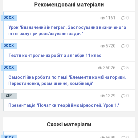
Рекомендовані матеріали
За кожний правильний крок вчитель
виставляє до 3 балів.
DOCX
1161
0
VІІ.
Розв’язування вправ поглибленого
Урок "Визначений інтеграл. Застосування визначеного
рівня складності.
інтегралу при розв'язуванні задач"
DOCX
5720
0
Тести контрольних робіт з алгебри 11 клас
За розв’язання
вчитель виставляє
до
10
балів.
DOCX
35026
5
VІІ
І
.
Підсумки уроку. Оцінки.
Самостійна робота по темі "Елементи комбінаторики.
Прокоментуйте яким би способом ви
Перестановки, розміщення, комбінації"
розв’язували дані рівняння:
ZIP
1329
0
Презентація "Початки теорії ймовірностей. Урок 1."
Схожі матеріали
DOCX
5699
0