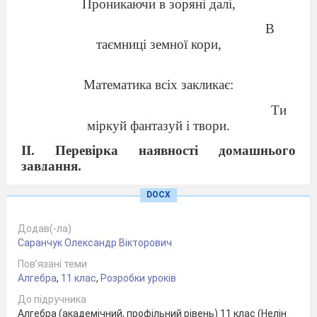
Проникаючи в зоряні далі,
В
таємниці земної кори,
Математика всіх закликає:
Ти
міркуй фантазуй і твори.
ІІ. Перевірка наявності домашнього
завдання.
ІІІ. Актуалізація опорних знань.
DOCX
Які рівняння називаються
Додав(-ла)
показниковими?
Саранчук Олександр Вікторович
Які ви знаєте способи розв’язування
показникових рівнянь?
Пов’язані теми
Знайти помилку в розв’язаннях:
Алгебра
,
11 клас
,
Розробки уроків
а)
б)
До підручника
Алгебра (академічний, профільний рівень) 11 клас (Нелін
в)