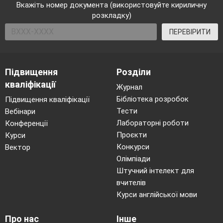
Вкажіть номер документа (використовуйте кириличну
розкладку)
ПЕРЕВІРИТИ
Підвищення
Розділи
кваліфікації
Журнал
Бібліотека розробок
Підвищення кваліфікації
Тести
Вебінари
Лабораторні роботи
Конференції
Проєкти
Курси
Конкурси
Вектор
Олімпіади
Штучний інтелект для
вчителів
Курси англійської мови
Про нас
Інше