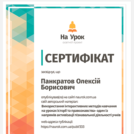
«Як
стати успішною людиною? Що для
цього треба зробити? Яка формула
успіху?», а допоможе нам
тема уроку
«Односкладні безособові речення».
Цілевизначення
.
Навіщо нам потрібно вивчати цей матеріал?
Де він нам знадобиться?
Зможете
:
-
аналізувати,
конструювати
безособові речення та використовувати у
власному
мовленні;
давати власну оцінку своєї діяльності з
погляду понять «відповідальність» та
«обов
’
язок», обгрунтовувати своє ставлення
до вирішення проблем, які виникають у вас
у повсякденному житті.
Опрацювання навчального
матеріалу
.