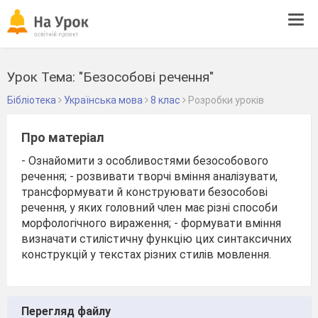
Tog
navi
Урок Тема: "Безособові речення"
Бібліотека
Українська мова
8 клас
Розробки уроків
Про матеріал
- Ознайомити з особливостями безособового
речення; - розвивати творчі вміння аналізувати,
трансформувати й конструювати безособові
речення, у яких головний член має різні способи
морфологічного вираження; - формувати вміння
визначати стилістичну функцію цих синтаксичних
конструкцій у текстах різних стилів мовлення.
Перегляд файлу