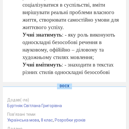
соціалізуватися в суспільстві, вміти
вирішувати реальні проблеми власного
життя, створювати самостійно умови для
життєвого успіху.
Учні знатимуть
: - яку роль виконують
односкладні безособові речення в
науковому, офійійно – діловому та
художньому стилях мовлення;
Учні вмітимуть
: - знаходити в текстах
різних стилів односкладні безособові
речення; конструювати та
DOCX
трансформувати безособові речення.
Тип уроку
:
урок – дослідження з
Додав(-ла)
використанням структури особистісно
Буртняк Світлана Григорівна
зорієнтованого уроку
Пов’язані теми
Обладнання:
картки – пам’ятки «Стилі
Українська мова
,
8 клас
,
Розробки уроків
мовлення», картки із завданням,
Додано