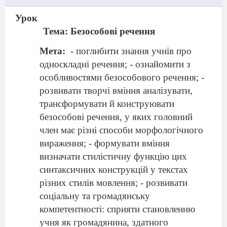
Урок
Тема: Безособові речення
Мета:
- поглибити знання учнів про
односкладні речення; - ознайомити з
особливостями безособового речення; -
розвивати творчі вміння аналізувати,
трансформувати й конструювати
безособові речення, у яких головний
член має різні способи морфологічного
вираження; - формувати вміння
визначати стилістичну функцію цих
синтаксичних конструкцій у текстах
різних стилів мовлення;
- розвивати
соціальну та громадянську
компетентності: сприяти становленню
учня як громадянина, здатного