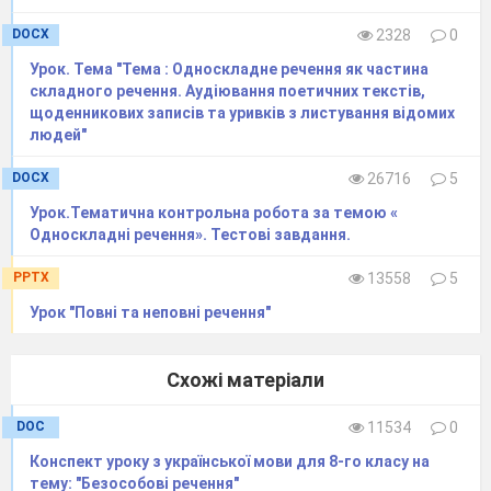
Під гору
бігти
важко. – двоскладне
DOCX
2328
0
Під гору важко бігти. – односкладне.
Урок. Тема "Тема : Односкладне речення як частина
Робота в дослідницьких групах
.
складного речення. Аудіювання поетичних текстів,
Повторимо правила
роботи в групах.
щоденникових записів та уривків з листування відомих
1
. Уважно прочитайте завдання.
людей"
2
. Визначте, хто говоритеме першим.
DOCX
26716
5
3
. Почерзі висловіть свої думки.
Урок.Тематична контрольна робота за темою «
4
. Дійдіть спільного висновку.
Односкладні речення». Тестові завдання.
«Пізнавальний
інтерес».
Метод «Я
так думаю».
Аналіз текстів офіційно –
PPTX
13558
5
ділового, наукового і художнього стилів.
Урок "Повні та неповні речення"
Інструкція з інформацією про перебіг
дослідження:
Схожі матеріали
Прочитати текст, довести стильову
належність його.
DOC
11534
0
Знайти односкладні безособові речення.
Конспект уроку з української мови для 8-го класу на
Уважно перечитайте всі безособові
тему: "Безособові речення"