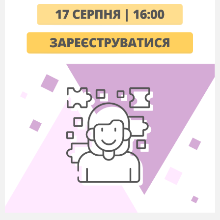
Які ваші найважливіші цінності в житті?
Асоціативне гроно
отримати
освіту
любов
здобути
професію
дружба
Успіх
реалізувати
себе в суспільстві
Цінності
толерантність
стати
успішним
самоповага
мати гарну родину
відповідальність
довіра
Перевірка самостійно складених
вдома власних висловлювань
. (Учні
вибрали різну тематику).
Сьогодні на уроці ми обговоримо питання