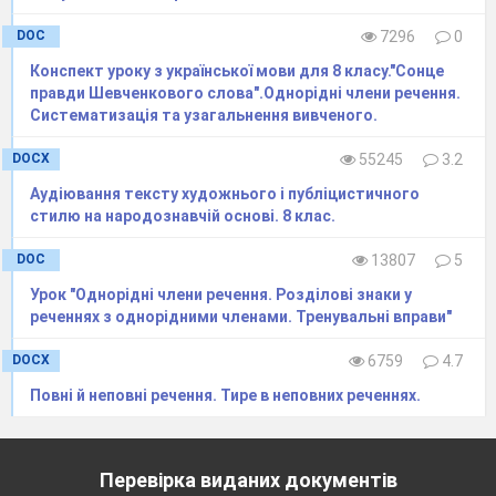
речення, запишіть їх.
З’ясувати ситуації, за яких ці речення
DOC
7296
0
використовуються, а також – що вони
Конспект уроку з української мови для 8 класу."Сонце
правди Шевченкового слова".Однорідні члени речення.
виражають, відтворюють.
Систематизація та узагальнення вивченого.
Висновки записати навпроти кожного
речення.
DOCX
55245
3.2
Зверніться до вчителя, якщо виникають
​Аудіювання тексту художнього і публіцистичного
проблеми.
стилю на народознавчій основі. 8 клас.
Узагальнити висновки і записати.
DOC
13807
5
Озвучити результати дослідження.
Урок "Однорідні члени речення. Розділові знаки у
Картка – пам’ятка
реченнях з однорідними членами. Тренувальні вправи"
DOCX
6759
4.7
Повні й неповні речення. Тире в неповних реченнях.
Текс 1
.
Освіта відіграє в житті дитини дуже
важливу роль. Завдяки їй формується характер,
погляд на життя, суспільні інтереси й власні
Перевірка виданих документів