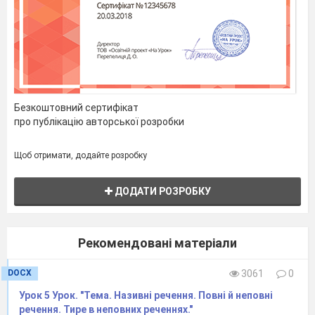
Колективна робота за підручником
.
Опрацювання теоретичного матеріалу (
§18). Складання опорної схеми.
Безкоштовний сертифікат
про публікацію авторської розробки
Щоб отримати, додайте розробку
ДОДАТИ РОЗРОБКУ
Рекомендовані матеріали
«Зверніть увагу».
Слід відрізняти
безособові речення з головним членом,
DOCX
3061
0
вираженим сполученням прислівника та
Урок 5 Урок. "Тема. Називні речення. Повні й неповні
інфінітива, від двоскладних.
речення. Тире в неповних реченнях."