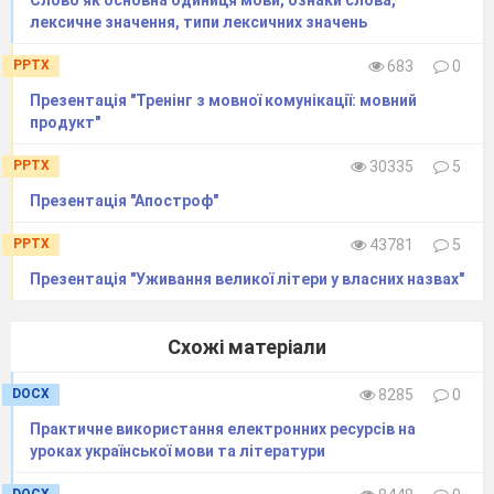
Слово як основна одиниця мови, ознаки слова,
лексичне значення, типи лексичних значень
PPTX
683
0
Презентація "Тренінг з мовної комунікації: мовний
продукт"
PPTX
30335
5
Презентація "Апостроф"
PPTX
43781
5
Презентація "Уживання великої літери у власних назвах"
Схожі матеріали
DOCX
8285
0
Практичне використання електронних ресурсів на
уроках української мови та літератури