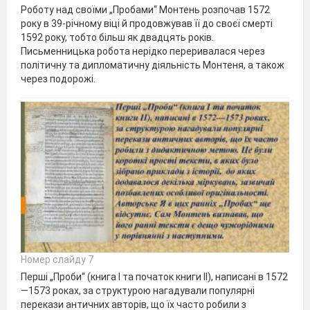
Роботу над своїми „Пробами“ Монтень розпочав 1572
року в 39-річному віці й продовжував її до своєї смерті
1592 року, тобто більш як двадцять років.
Письменницька робота нерідко переривалася через
політичну та дипломатичну діяльність Монтеня, а також
через подорожі.
Номер слайду 7
Перші „Проби“ (книга I та початок книги II), написані в 1572
—1573 роках, за структурою нагадували популярні
перекази античних авторів, що їх часто робили з