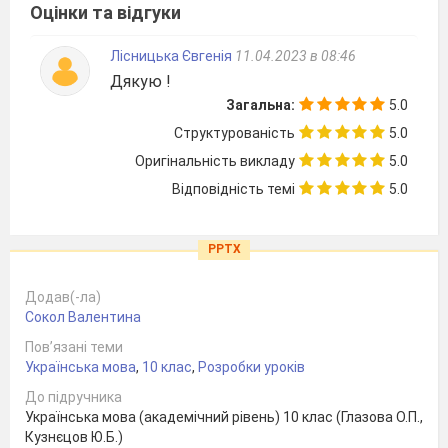
Оцінки та відгуки
Лісницька Євгенія
11.04.2023 в 08:46
Дякую !
Загальна:
5.0
Структурованість
5.0
Оригінальність викладу
5.0
Відповідність темі
5.0
PPTX
Додав(-ла)
Сокол Валентина
Пов’язані теми
Українська мова
,
10 клас
,
Розробки уроків
До підручника
Українська мова (академічний рівень) 10 клас (Глазова О.П.,
Кузнєцов Ю.Б.)