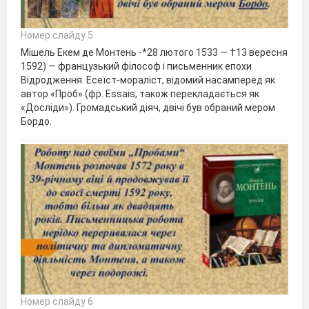
Номер слайду 5
Мішель Екем де Монтень -*28 лютого 1533 — †13 вересня
1592) — французький філософ і письменник епохи
Відродження. Есеїст-мораліст, відомий насамперед як
автор «Проб» (фр. Essais, також перекладається як
«Досліди»). Громадський діяч, двічі був обраний мером
Бордо.
Номер слайду 6