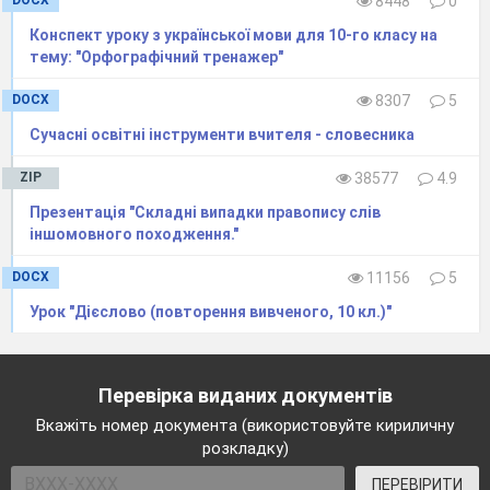
DOCX
8448
0
Конспект уроку з української мови для 10-го класу на
тему: "Орфографічний тренажер"
DOCX
8307
5
Сучасні освітні інструменти вчителя - словесника
ZIP
38577
4.9
Презентація "Складні випадки правопису слів
іншомовного походження."
DOCX
11156
5
Урок "Дієслово (повторення вивченого, 10 кл.)"
Перевірка виданих документів
Вкажіть номер документа (використовуйте кириличну
розкладку)
ПЕРЕВІРИТИ