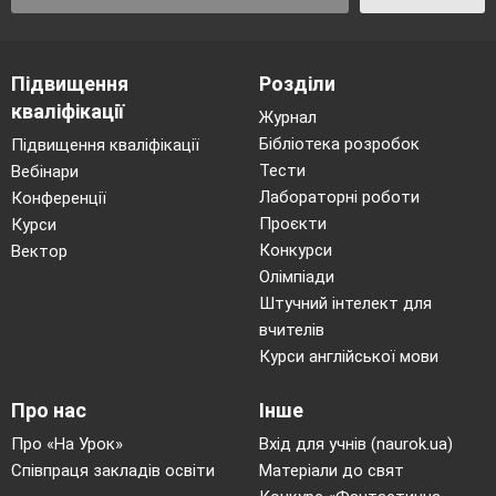
Підвищення
Розділи
кваліфікації
Журнал
Бібліотека розробок
Підвищення кваліфікації
Тести
Вебінари
Лабораторні роботи
Конференції
Проєкти
Курси
Конкурси
Вектор
Олімпіади
Штучний інтелект для
вчителів
Курси англійської мови
Про нас
Інше
Про «На Урок»
Вхід для учнів (naurok.ua)
Співпраця закладів освіти
Матеріали до свят