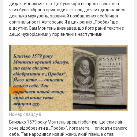
дидактичною метою. Це були короткі прості тексти, в
яких було зібрано приклади з історії, до яких додавалося
декілька міркувань, зазвичай позбавлених особливої
оригінальності. Авторське Я в цих ранніх „Пробах“ ще
відсутнє. Сам Монтень визнавав, що його ранні тексти є
дещо чужорідними у порівнянні з наступними.
Номер слайду 8
Близько 1579 року Монтень врешті збагнув, що саме він
хоче відобразити в „Пробах“. Його мета — описати самого
себе. Так народився новий жанр, який пізніше став