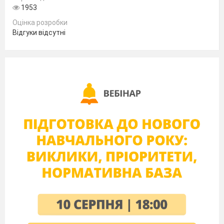
1953
Оцінка розробки
Відгуки відсутні
3. Мотивація навчальної діяльності
Для створення висловлювань
мовці
використовують і прості, і складні речення. Як
ви вважаєте, які з них несуть найбільше
інформації? Звичайно, складні. Вони
роблять
наше мовлення багатшим, змістовнішим.
Сьогодні на уроці ми будемо узагальнювати
знання про складне речення, його будову,
ознаки, інтонаційні особливості; учитися
знаходити в тексті складні речення із
сполучниковим та безсполучниковим
зв’язками. Ці знання знадобляться вам при