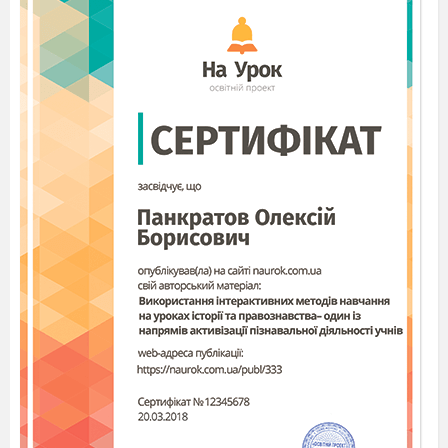
має одну граматичну основу).
Складне речення – це…(Речення, яке має
дві або більше граматичних основ).
А що таке граматична основа?
Як вони підкреслюються?
Складання схеми
Складне
речення
Сполучникове