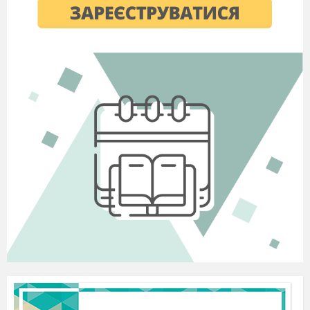
оформленні, повідомленні й вираженні своїх
думок,
емоцій.
ІІ. Основна частина уроку
Актуалізація опорних знань
Репродуктивна бесіда.
Використання
ресурсу Квізлет
.
Що називаємо «реченням»? (Речення –
це синтаксична одиниця, оформлена за
законами даної мови, що виражає
закінчену думку;
найменша
комунікативна одиниця.)
Які ви знаєте речення за метою
висловлювання? (Розповідні, питальні,
спонукальні)
Які ви знаєте речення за будовою?
(Прості і складні).
Яке речення називається простим? (Що