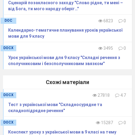
складне речення, треба підкреслити
Сценарій позакласного заходу "Слово рідне, ти мені –
граматичні основи і
порахувати
від Бога, ти мого народу оберіг…"
підмети і присудки , а потім звернути
увагу на сполучник.
DOC
6823
0
Календарно-тематичне планування уроків української
мови для 9 класу
Вправа 1 Онлайнова вправа «Розподіли
сполучники»
DOCX
3495
0
Вправа 2 «Редактор». Вставити пропущені
Урок української мови для 9 класу "Складні речення з
літери. З’ясувати вид складних речень.
сполучниковим і безсполучниковим звязком"
В…сна
В…сна прийшла. Сніг сходит… з пагорбів
Схожі матеріали
веселими струмочками. Звідусіль чується їх
дзюрчан…я.
DOCX
27818
4.7
Зима ще намагаєт…ся втриматись на своєму
Тест з української мови "Складносурядне та
троні, проте з кожним днем сили її тануть.
складнопідрядне речення"
Коли в…сна вже зайняла свої володін…я,
починають прилітати птахи.
DOCX
15287
0
Словникова робота.
Пояснення слів пагорб і
трон.
Конспект уроку з української мови в 9 класі на тему