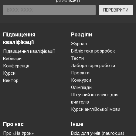
розкладку)
ПЕРЕВІРИТИ
Підвищення
Розділи
кваліфікації
Журнал
Бібліотека розробок
Підвищення кваліфікації
Тести
Вебінари
Лабораторні роботи
Конференції
Проєкти
Курси
Конкурси
Вектор
Олімпіади
Штучний інтелект для
вчителів
Курси англійської мови
Вправа 5. Творче конструювання. Скласти
Про нас
Інше
складні речення з поданих простих, за
допомогою сполучників сурядності і
Про «На Урок»
Вхід для учнів (naurok.ua)