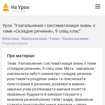
Tog
navi
Урок "Узагальнення і систематизація знань з
теми «Складне речення», 9 спец клас"
Бібліотека
Українська мова
9 клас
Українська мова
Розробки уроків
Про матеріал
Тема. Узагальнення і систематизація знань з теми
«Складне речення», 9 спец клас Мета : навчальна -
узагальнити набуті знання про складне речення;
розставляти розділові знаки та пояснювати
пунктограми в реченнях; розвивати вміння і
навички учнів розпізнавати вивчені поняття;
правильно будувати й використовувати у
мовленні речення різних типів і видів, правильно
ставити пунктуаційні знаки; виховна – через