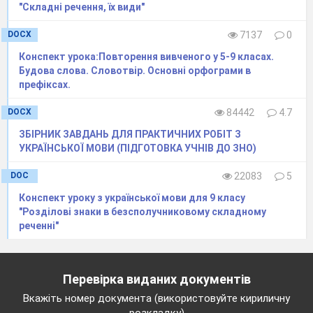
"Складні речення, їх види"
Фізкультхвилинка
1,2! Час вставати-
DOCX
7137
0
Будемо відпочивати!
3,4! Присідаймо,
Конспект урока:Повторення вивченого у 5-9 класах.
Швидко втому проганяймо.
Будова слова. Словотвір. Основні орфограми в
5,6! Засміялись.
префіксах.
Кілька раз понахилялись.
7,8! Час настав
DOCX
84442
4.7
Повернутися до справ.
ЗБІРНИК ЗАВДАНЬ ДЛЯ ПРАКТИЧНИХ РОБІТ З
УКРАЇНСЬКОЇ МОВИ (ПІДГОТОВКА УЧНІВ ДО ЗНО)
Вправа 3. Онлайнова вправа «Розподіли
речення»
DOC
22083
5
Вправа 4 . Склади прислів’я.
Конспект уроку з української мови для 9 класу
"Розділові знаки в безсполучниковому складному
реченні"
Перевірка виданих документів
Вкажіть номер документа (використовуйте кириличну