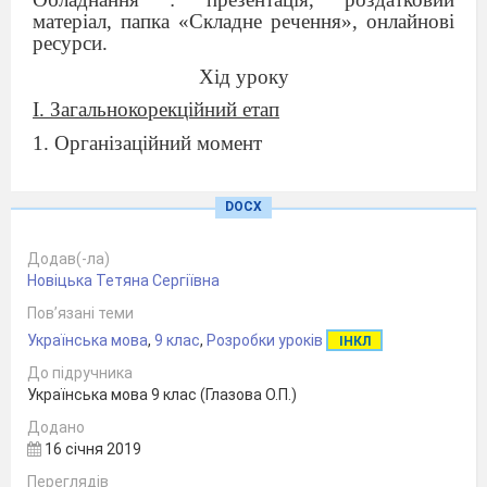
матеріал, папка «Складне речення», онлайнові
ресурси.
Хід уроку
І. Загальнокорекційний етап
1. Організаційний момент
2. Нервово-психічна підготовка
Гра «Плутанка»
DOCX
Додав(-ла)
Новіцька Тетяна Сергіївна
Пов’язані теми
Українська мова
,
9 клас
,
Розробки уроків
ІНКЛ
До підручника
Українська мова 9 клас (Глазова О.П.)
Додано
16 січня 2019
Переглядів