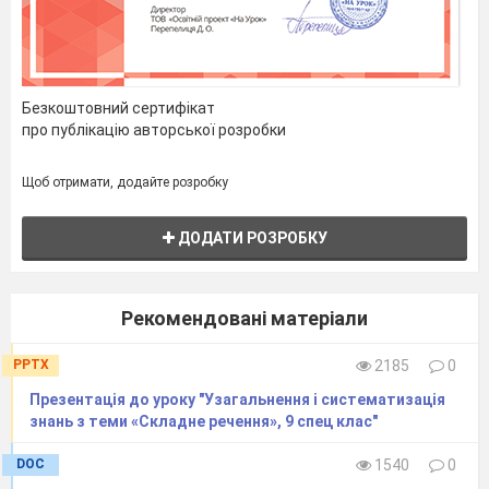
Безсполучникове
речення
речення
Безкоштовний сертифікат
про публікацію авторської розробки
Щоб отримати, додайте розробку
Складносурядне
ДОДАТИ РОЗРОБКУ
Складнопідрядне
речення
речення
Рекомендовані матеріали
Давайте на прикладах пригадаємо і
з’ясуємо типи речень.
Закінчилися суворі морози.
PPTX
2185
0
Закінчилися суворі морози, і на всьому
Презентація до уроку "Узагальнення і систематизація
відчувався подих весни.
знань з теми «Складне речення», 9 спец клас"
Закінчилися суворі морози, які
надокучили нам усім.
DOC
1540
0
Щоб з’ясувати і розрізнити просте і