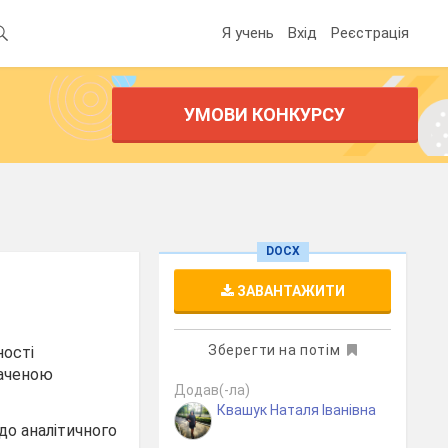
Я учень
Вхід
Реєстрація
УМОВИ КОНКУРСУ
DOCX
ЗАВАНТАЖИТИ
Зберегти на потім
ності
наченою
Додав(-ла)
Квашук Наталя Іванівна
до аналітичного