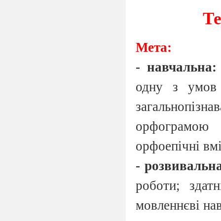
Те
Мета:
- навчальна:
одну з умов 
загальнопізна
орфограмою 
орфоепічні вм
- розвивальна
роботи; здатн
мовленнєві на