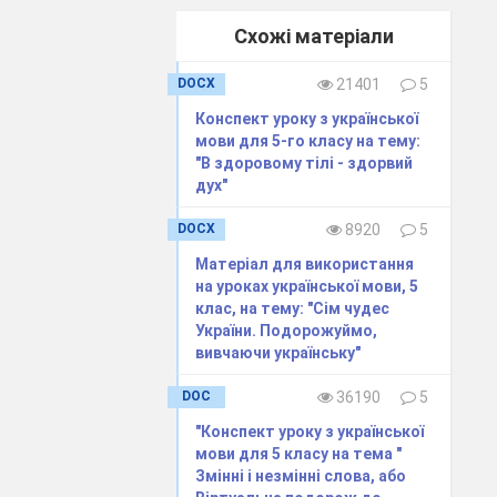
Схожі матеріали
DOCX
21401
5
Конспект уроку з української
мови для 5-го класу на тему:
"В здоровому тілі - здорвий
дух"
DOCX
8920
5
Матеріал для використання
на уроках української мови, 5
клас, на тему: "Сім чудес
України. Подорожуймо,
вивчаючи українську"
ному місці й
DOC
36190
5
"Конспект уроку з української
мови для 5 класу на тема "
давати і
Змінні і незмінні слова, або