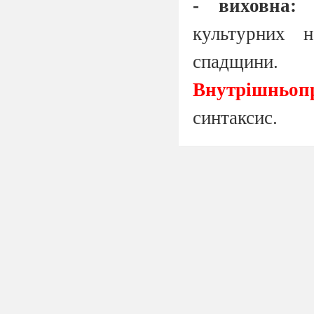
- виховна:
в
культурних н
спадщини.
Внутрішньопр
синтаксис.
Міжпредметні
усна народна т
Тип уроку:
ур
Обладнання:
теоретичним м