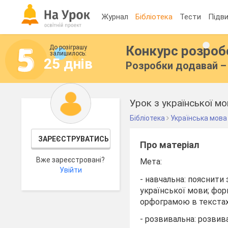
Журнал
Бібліотека
Тести
Підви
Конкурс розро
До розіграшу
залишилось:
25 днів
Розробки додавай – 
Урок з української мов
Бібліотека
Українська мова
ЗАРЕЄСТРУВАТИСЬ
Про матеріал
Вже зареєстровані?
Мета:
Увійти
- навчальна: пояснити
української мови; фор
орфограмою в текстах;
- розвивальна: розвив