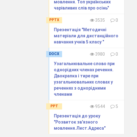
мовлення. Топ українських
чарівливих слів про осінь"
PPTX
3535
0
Презентація "Методичні
матеріали для дистанційного
навчання учнів 5 класу "
DOCX
3980
0
атий збирає.
Узагальнювальне слово при
ярмарок.
однорідних членах речення.
Двокрапка і тире при
узагальнювальних словах у
реченнях з однорідними
членами
PPT
9544
5
Презентація до уроку
"Розвиток зв'язного
мовлення.Лист.Адреса"