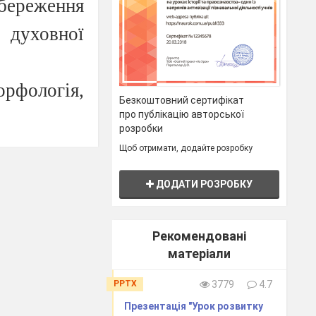
береження
 духовної
рфологія,
Безкоштовний сертифікат
про публікацію авторської
розробки
ознавство,
Щоб отримати, додайте розробку
ДОДАТИ РОЗРОБКУ
Рекомендовані
матеріали
 картки з
PPTX
3779
4.7
Презентація "Урок розвитку