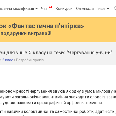
AI
щення кваліфікації
Чат
Конкурси
Олімпіада
Інше
бок
«Фантастична п’ятірка»
подарунки вигравай!
и для учнів 5 класу на тему: "Чергування у-в, і-й"
5 клас
Розробки уроків
 закономірності чергування звуків як одну з умов милозвуч
мувати загальнопізнавальні вміння знаходити слова із заз
 удосконалювати орфографічні й орфоепічні вміння;
ати навички колективної та самостійної роботи; здатність 