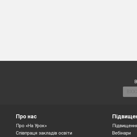
-Отож і ми з вами в
ДИКАНЬКА, СОР
(На партах таблички)
ІІІ Актуалізація о
-Ось ми і підійшли 
ваші знання.
1.-До дошки іде ___
В
мовлення»
Голосні
Про нас
Підвищен
наголошен
Про «На Урок»
Підвищення
Співпраця закладів освіти
Вебінари
ненаголоше