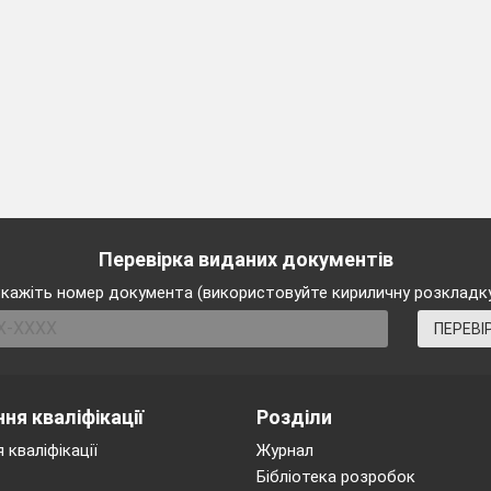
ирушаємо в дорогу трьома возами:
ОЧИНСЬКИЙ, ВЕРБІВКА
порних знань
до ярмаркових воріт. А своєрідною перепусткою на ярм
Перевірка виданих документів
_______________і складає асоціативний кущ до теми 
кажіть номер документа (використовуйте кириличну розкладк
ПЕРЕВІ
Звуки
Приголосні
ня кваліфікації
Розділи
і
дзвінкі
 кваліфікації
Журнал
Бібліотека розробок
ні
глухі