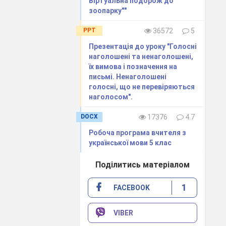
Віртуальна подорож до
зоопарку""
PPT
36572
5
ітаємо у різні
Презентація до уроку "Голосні
наголошені та ненаголошені,
е навчимося
їх вимова і позначення на
письмі. Ненаголошені
і української
голосні, що не перевіряються
наголосом".
ою орфограмою
DOCX
17376
4.7
Робоча програма вчителя з
української мови 5 клас
 щоб купувати,
Поділитись матеріалом
1
FACEBOOK
VIBER