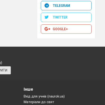
TELEGRAM
TWITTER
GOOGLE+
арок будуть
«Звуки
у)
РИТИ
Інше
Вхід для учнів (naurok.ua)
Матеріали до свят