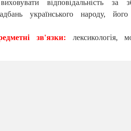
иховувати відповідальність за з
адбань українського народу, його
едметні зв'язки:
лексикологія, мо
 зв'язки:
мова, література, україн
ворчість.
ок засвоєння нових знань.
індивідуальні картки, ІКТ, куб,
атеріалом.