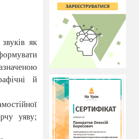
 звуків як
формувати
зазначеною
рафічні й
амостійної
орчу уяву;