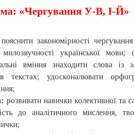
ма: «Чергування У-В, І-Й»
пояснити закономірності чергування
милозвучності української мови; 
вальні вміння знаходити слова із 
в текстах; удосконалювати орфог
іння;
:
розвивати навички колективної та с
ість до аналітичного мислення, тв
вички;