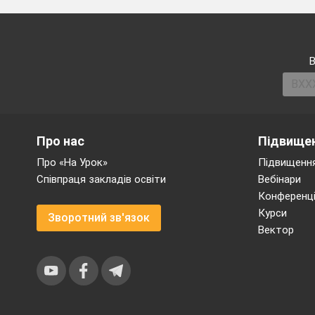
школі, стосунки з 
школяра умінь і на
строго ста
витися до 
В
справи. Працьовиті
мується.
Естетичне вихова
іграшці, посмішці мат
Про нас
Підвищен
Але задачами естет
Про «На Урок»
Підвищення
красиве, але й обо
Співпраця закладів освіти
Вебінари
вчинках і справах, д
Конференці
Задачі розумовог
Курси
Зворотний зв'язок
вчать
дитину спос
Вектор
предмети
і
яви
такий спосіб у ди
розумового розвит
ку
стимулює успішність ї