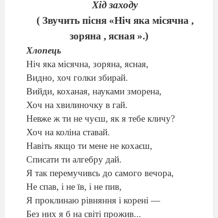
Хід заходу
( Звучить пісня «Ніч яка місячна ,
зоряна , ясная ».)
Хлопець
Ніч яка місячна, зоряна, ясная,
Видно, хоч голки збирай.
Вийди, коханая, науками зморена,
Хоч на хвилиночку в гай.
Невже ж ти не чуєш, як я тебе кличу?
Хоч на коліна ставай.
Навіть якщо ти мене не кохаєш,
Списати ти алгебру дай.
Я так перемучивсь до самого вечора,
Не спав, і не
ї
в, і не пив,
Я проклинаю рівняння і корені —
Без них я б на світі прожив...