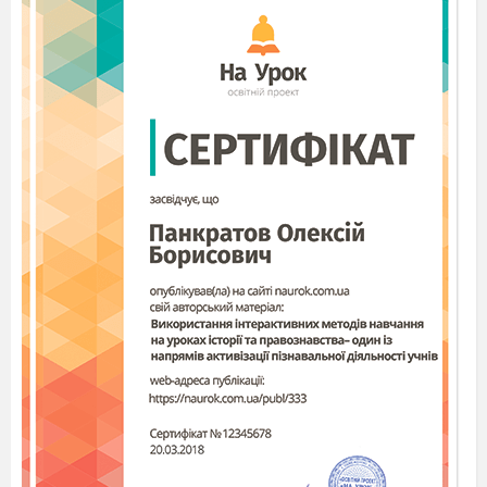
Учениця.
Наук у світі є багато,
ї
х навіть важко полічити.
Та нам
ї
х треба добре знати,
Щоб Всесвітом
о
володіти.
До різних ми наук охочі,
Нехай ведуть нас до вершин.
Та зараз я сказати хочу:
«Наш математиці уклін!»
Хлопчик.
А мені математика — мука.
В ній немає живої краси.
Це важка, нецікава наука,
В ній лиш знаки та чисел ліси.
Учениця.