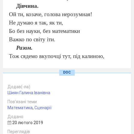
Дівчина.
Ой ти, козаче, голова нерозумная!
Не думаю я так, як ти,
Бо без науки, без математики
Важко по світу іти.
Разом.
Тож сядемо вкупочці тут, під калиною,
Будем навіки разом!
Хай в голові будуть рівняння і корені —
DOC
Не пустота і туман.
Додав(-ла)
І
у ніч місячну, зоряну, ясную,
Шиян Галина Іванівна
І
серед білого
д
ня
Пов’язані теми
Славною буде нехай математика -
Математика
,
Сценарії
Любов
т
воя і
м
оя.
Додано
( Виходить хлопчик, тримаючи футбольний м
20 лютого 2019
'
яч. )
Переглядів