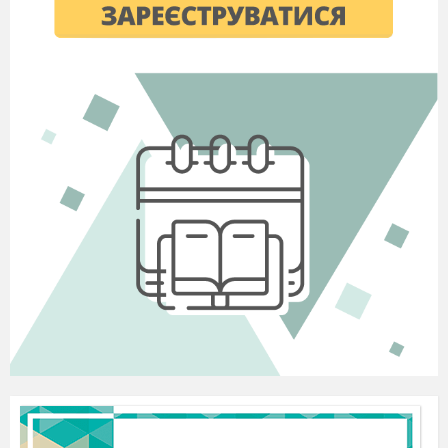
Хлопчик.
Так, звичайно. На світі є багато
професій, де зовсім не потрібна ця наука. Ось
я, наприклад, мрію стати футболістом. Навіщо
мені математика?
Професор.
А ви, діти, як думаєте?
(В
ідповіді дітей.)
Кілька десятиліть тому в одній країні
організатори незвичайного конкурсу
запропонували написати твір на тему «Як би
жила людина без математики
»
. Переможцю
обіцяли велику винагороду. Але вона так і не
була сплачена, оскільки навіть найбагатшої
фантазії не вистачило, щоб уявити собі життя
без математики.
(
В
ходить учениця, тримаючи багато
книжок.)