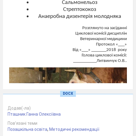
Сальмонельоз
Стрептококоз
Анаеробна дизентерія молодняка
Розглянуто на засіданні
Циклової комісії дисциплін
Ветеринарної медицини
Протокол «___»
Від «___» _______2018
року
Голова циклової комісії:
___________Литвинчук О.В..
DOCX
Додав(-ла)
Пташник Ганна Олексіївна
Пов’язані теми
Позашкільна освіта
,
Методичні рекомендації