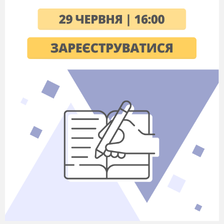
Рис.1
Escherichia
coli
.
У морфологічному відношенні
Е. coli
є досить товстою (0,5…0,7 мкм),
короткою (2…4 мкм) грамнегативною паличкою, окремі штами якої мають
джгутики, що забезпечують її рухливість. Спор і капсул не утворює. Добре
культивується на звичайних живильних середовищах. Ентеропатогенні
штами кишкової палички утворюють екзотоксин, який має нейротропні та
некротизуючі властивості, й ендотоксин, що спричинює дегенеративні зміни
в кишках. Ешерихії мають складну антигенну структуру і різняться між
собою за соматичним О-антигеном, поверхневим К- (капсуль
ним) антигеном
та джгутиковим Н-антигеном, а також за адгезивним фібриляр
ним
(війчастим) піл-антигеном. Установлено за О-анти
геном понад 170 серогруп
ешерихій, 100 різних варіантів К-антигену та близько 60 типів Н-антигенів.
Більш токсичними вважають штами кишкової палички, що містять К-
антиген, більш адгезивними — фібрилярний (війчастий) піл-антиген, який
забезпечує мікробу здатність «прилипати» до епітеліальних клітин слизової
оболонки кишок. Чіткого взаємозв’язку між серогруповою належністю
ешерихій та видовою сприйнятливістю до них тварин не виявлено.Кишкова
паличка досить стійка у зовнішньому середовищі: у фекаліях зберігається до
30 діб, у воді, ґрунті, гною та тваринницьких приміщеннях — кілька місяців.
При нагріванні до 60 °С гине через 15 хв, до 75 °С — через 30 с, до 100 °С
— миттєво.
Епізоотологія хвороби.
Збудник колібактеріозу уражує новонароджений
молодняк усіх видів тварин: телят віком 2 – 7 днів (іноді до 30-ден
ного