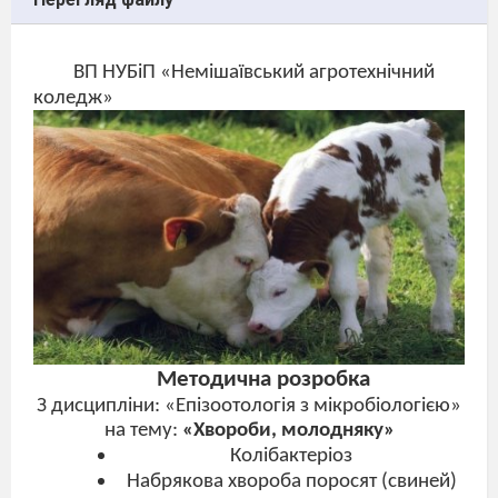
ВП НУБіП «Немішаївський агротехнічний
коледж»
Методична розробка
З дисципліни: «Епізоотологія з мікробіологією»
на тему:
«Хвороби,
молодняку
»
Колібактеріоз
Набрякова хвороба поросят (свиней)