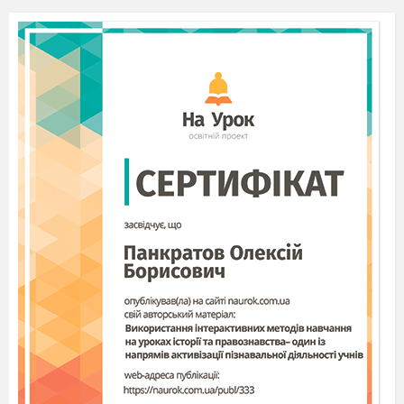
віку), ягнят — з перших днів життя до 2 – 3-тижневого віку (іноді до 5 – 7-
місячного віку), поросят — з перших днів життя до 20-денного віку, лошат
— з перших днів життя, курчат — від 1 до 90-денного віку, а також у період
яйцевідкладання, хутрових звірів — у віці 1 – 5 днів, значно рідше — у 6 –
10-денному віці.
У поросят до відділення від свиноматки, а також упродовж
наступних 2 – 3 тижнів колібактеріоз може спостерігатися у формі
набрякової хвороби.
Колібактеріоз з’являється, як правило, без занесення збудника хвороби
ззовні й може набувати масового поширення зі значною загибеллю
молодняку. У виникненні цієї хвороби вирішальне значення мають такі
фактори, як неповноцінна годівля та неправильне утримання вагітних самок;
порушення санітарних вимог під час родів; затримка при випоюванні
молозива і низька його якість; відхилення від нормативних параметрів
вирощування новонароджених тварин; невиконання ветеринарно-санітарних
заходів обслуговуючим персоналом.
Джерелом збудника інфекції є хворі та перехворілі тварини, а також матері
— носії патогенних серотипів кишкової палички, які з фекаліями, іноді з
сечею, виділяють у навколишнє середовище знач
ну кількість збудника
хвороби. Факторами передавання збудника можуть бути предмети догляду,
посуд, повітря, одяг та взуття обслуговуючого персоналу, контаміновані
виділеннями хворих тварин, а також мухи, воші, миші, щури, коти, різні
види птахів (механічні переносники збудника). Основний шлях зараження —
аліментарний, під час випоювання забрудненого кишковими паличками
молозива, води, ссання забрудненого вим’я, облизування контамінованих
ешерихіями предметів (годівниць, стін, кліток), особливо до першого ссання
чи випоювання молозива.
Можливе внутрішньоутробне зараження та
народження інфікованих тварин.
У разі інфікування через травний канал розвивається ентеритна форма
хвороби, при зараженні через слизові оболонки носа, лімфо
глоткове кільце,
пуповину — септична форма.
Патогенез.
Після проникнення в організм аліментарним шляхом ешерихії,
що мають адгезивний піл-антиген, прилипають до епітеліальних клітин
ворсинок слизової оболонки тонкого відділу кишок, розмножуються в його
передньому відділі та сичузі, спричинюють гостре запалення, що призводить