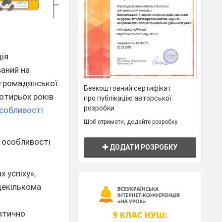
ція
ваний на
а громадянської
Безкоштовний сертифікат
отирьох років
про публікацію авторської
розробки
собливості
Щоб отримати, додайте розробку
 особливості
ДОДАТИ РОЗРОБКУ
х успіху»,
декількома
матично