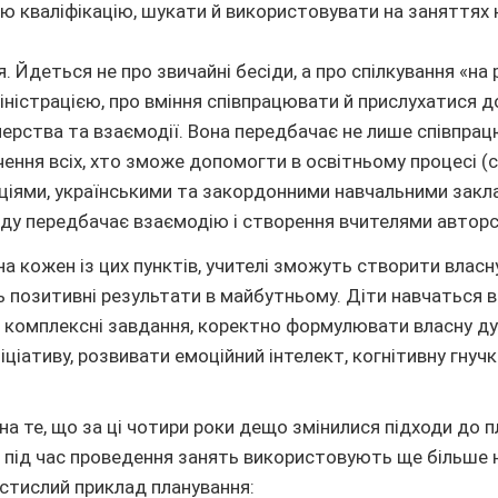
ю кваліфікацію, шукати й використовувати на заняттях 
. Йдеться не про звичайні бесіди, а про спілкування «на 
іністрацією, про вміння співпрацювати й прислухатися д
ерства та взаємодії. Вона передбачає не лише співпрацю
учення всіх, хто зможе допомогти в освітньому процесі (
аціями, українськими та закордонними навчальними закл
ду передбачає взаємодію і створення вчителями автор
на кожен із цих пунктів, учителі зможуть створити власн
ь позитивні результати в майбутньому. Діти навчаться 
 комплексні завдання, коректно формулювати власну ду
іціативу, розвивати емоційний інтелект, когнітивну гнучкі
.
на те, що за ці чотири роки дещо змінилися підходи до 
і під час проведення занять використовують ще більше н
 стислий приклад планування: