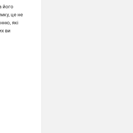
а його
мку, це не
нню, які
их ви