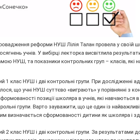
провадження реформи НУШ Лілія Талан провела у своїй ш
осягнень учнів. У вибірці лекторка висвітлила результати
мою НУШ, та показники контрольних груп – класів, які 
ий 1 клас НУШ і дві контрольні групи. При дослідженні ад
алося, що учні НУШ суттєво «виграють» у порівнянні з к
сформованості позиції школяра в учнів, які навчаються 
рольні групи. Варто зауважити, що це один із найважлив
яким визначається сформованості дитини як школяра і з
ий 2 клас НУШ і дві контрольні групи. За результатами 