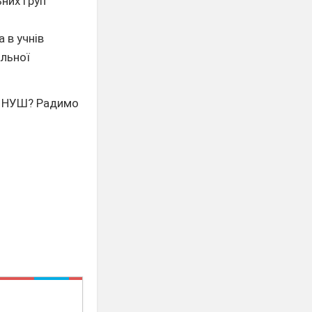
них груп
 в учнів
альної
ня НУШ? Радимо