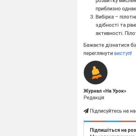
розвитку мислен
приблизно однак
Вибірка – пілотн
здібності та рів
активності. Піл
Бажаєте дізнатися бі
переглянути
виступ
!
Журнал «На Урок»
Редакція
Підписуйтесь на на
Підпишіться на ро