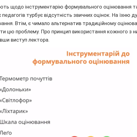
ють щодо інструментарію формувального оцінювання т
педагогів турбує відсутність звичних оцінок. На їхню ду
чання. Втім, є чимало альтернатив традиційному оцінюва
и цю проблему. Про принцип використання кожного з н
увши виступ лектора.