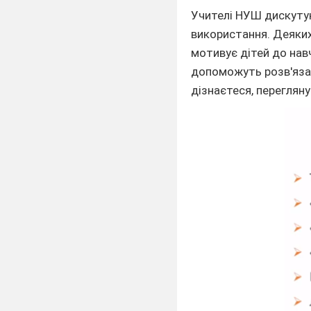
Учителі НУШ дискуту
використання. Деяких 
мотивує дітей до нав
допоможуть розв'язат
дізнаєтеся, переглян