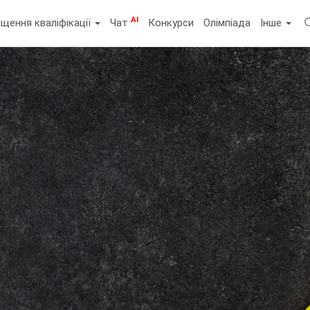
AI
щення кваліфікації
Чат
Конкурси
Олімпіада
Інше