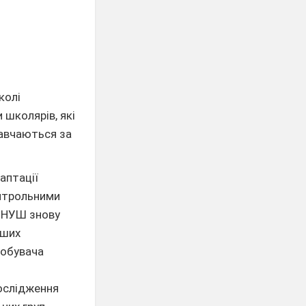
колі
 школярів, які
навчаються за
аптації
онтрольними
в НУШ знову
іших
добувача
дослідження