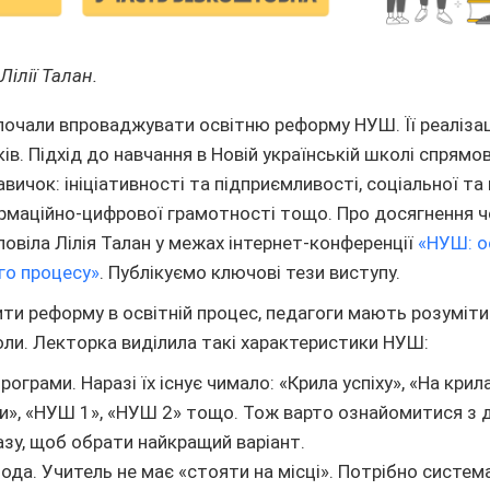
Лілії Талан.
і почали впроваджувати освітню реформу НУШ. Її реаліза
ів. Підхід до навчання в Новій українській школі спрямо
вичок: ініціативності та підприємливості, соціальної т
рмаційно-цифрової грамотності тощо. Про досягнення ч
овіла Лілія Талан у межах інтернет-конференції
«НУШ: о
ого процесу»
. Публікуємо ключові тези виступу.
и реформу в освітній процес, педагоги мають розуміти
оли. Лекторка виділила такі характеристики НУШ:
рограми. Наразі їх існує чимало: «Крила успіху», «На крила
ни», «НУШ 1», «НУШ 2» тощо. Тож варто ознайомитися з 
зу, щоб обрати найкращий варіант.
ода. Учитель не має «стояти на місці». Потрібно систе