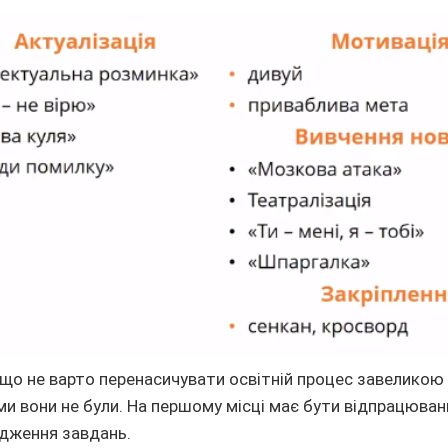
що не варто перенасичувати освітній процес завеликою
ими вони не були. На першому місці має бути відпрацюван
адження завдань.