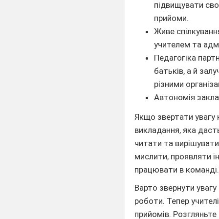
підвищувати сво
прийоми.
Живе спілкування
учителем та адм
Педагогіка партн
батьків, а й зал
різними організ
Автономія закла
Якщо звертати увагу 
викладання, яка даст
читати та вирішувати
мислити, проявляти ін
працювати в команді
Варто звернути увагу 
роботи. Тепер учител
прийомів. Розгляньте