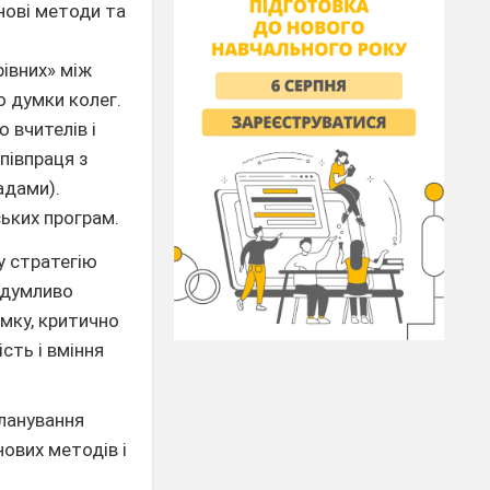
нові методи та
рівних» між
о думки колег.
 вчителів і
співпраця з
адами).
ських програм.
у стратегію
вдумливо
мку, критично
сть і вміння
планування
ових методів і