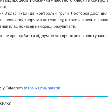
нєвих процесів, показники у пілотного класу та контроль
ові.
ий 3 клас НУШ і дві контрольні групи. Лекторка дослідила
ень розвитку творчого потенціалу, а також рівень пізнав
отний клас показав найкращі результати.
льше про підбиття підсумків чотирьох років пілотуван
с у Telegram
https://t.me/naurok
зсилку