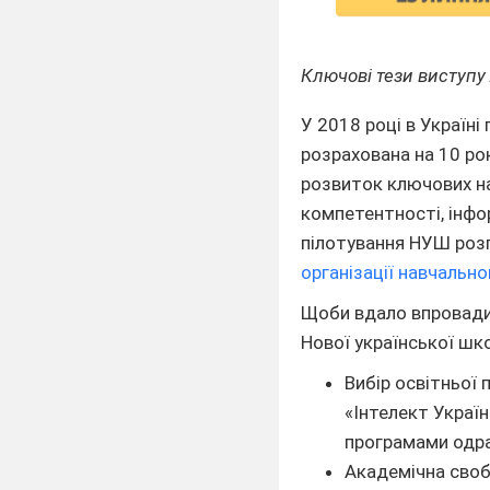
Ключові тези виступу 
У 2018 році в Україн
розрахована на 10 рок
розвиток ключових на
компетентності, інфо
пілотування НУШ розп
організації навчальн
Щоби вдало впровадит
Нової української шк
Вибір освітньої п
«Інтелект Украї
програмами одра
Академічна своб