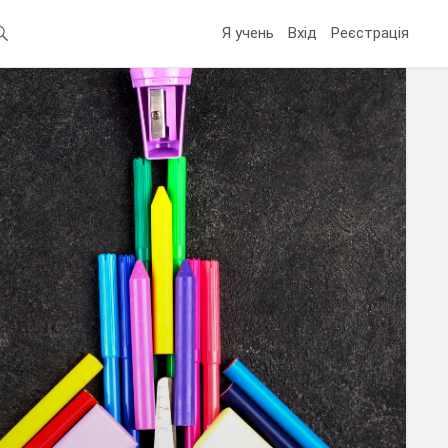
Я учень
Вхід
Реєстрація