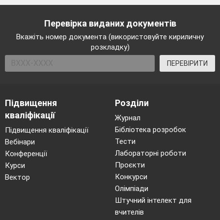
Перевірка виданих документів
Вкажіть номер документа (використовуйте кириличну
розкладку)
ПЕРЕВІРИТИ
Підвищення
Розділи
кваліфікації
Журнал
Бібліотека розробок
Підвищення кваліфікації
Тести
Вебінари
Лабораторні роботи
Конференції
Проєкти
Курси
Конкурси
Вектор
Олімпіади
Штучний інтелект для
вчителів