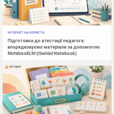
ІНТЕРНЕТ НА КОРИСТЬ
Підготовка до атестації педагога:
впорядковуємо матеріали за допомогою
NotebookLM (Gemini Notebook)
29 липня
Читати: 14 хвилини