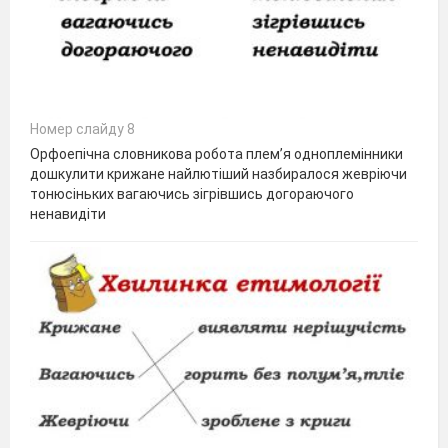
Номер слайду 8
Орфоепічна словникова робота плем’я одноплемінники
дошкулити крижане найлютіший назбиралося жевріючи
тонюсіньких вагаючись зігрівшись догораючого
ненавидіти