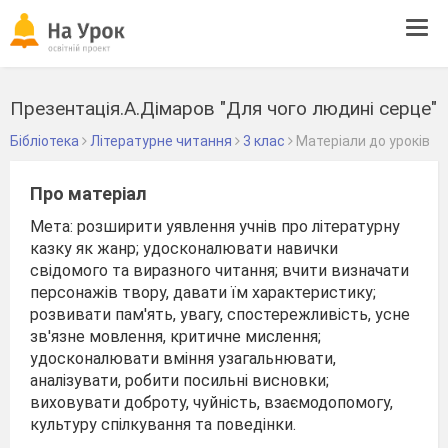
Tog
navi
Презентація.А.Дімаров "Для чого людині серце"
Бібліотека
Літературне читання
3 клас
Матеріали до уроків
Про матеріал
Мета: розширити уявлення учнів про літературну
казку як жанр; удосконалювати навички
свідомого та виразного читання; вчити визначати
персонажів твору, давати їм характеристику;
розвивати пам'ять, увагу, спостережливість, усне
зв'язне мовлення, критичне мислення;
удосконалювати вміння узагальнювати,
аналізувати, робити посильні висновки;
виховувати доброту, чуйність, взаємодопомогу,
культуру спілкування та поведінки.