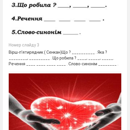
Номер слайду 3
Вірш-п’ятирядник ( Сенкан)Що ? __________ . Яка ?
________, _________ . Що робила ? ____, _____, _____.
Речення ____ ____ ____ ____ . Слово-синонім ________ .