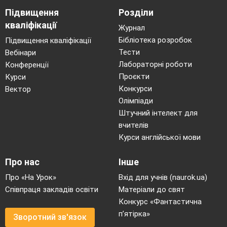
Підвищення
Розділи
кваліфікації
Журнал
Бібліотека розробок
Підвищення кваліфікації
Тести
Вебінари
Лабораторні роботи
Конференції
Проєкти
Курси
Конкурси
Вектор
Олімпіади
Штучний інтелект для
вчителів
Курси англійської мови
Про нас
Інше
Про «На Урок»
Вхід для учнів (naurok.ua)
Співпраця закладів освіти
Матеріали до свят
Конкурс «Фантастична
п’ятірка»
Зворотний зв'язок