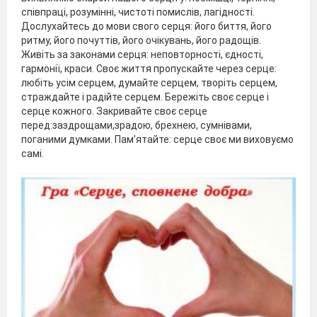
співпраці, розумінні, чистоті помислів, лагідності.
Дослухайтесь до мови свого серця: його биття, його
ритму, його почуттів, його очікувань, його радощів.
Живіть за законами серця: неповторності, єдності,
гармонії, краси. Своє життя пропускайте через серце:
любіть усім серцем, думайте серцем, творіть серцем,
страждайте і радійте серцем. Бережіть своє серце і
серце кожного. Закривайте своє серце
перед:заздрощами,зрадою, брехнею, сумнівами,
поганими думками. Пам’ятайте: серце своє ми виховуємо
самі.