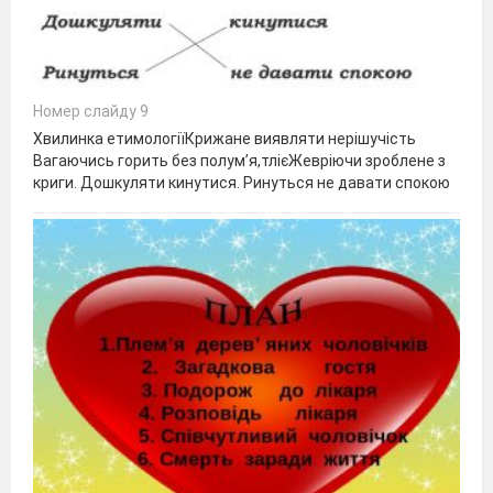
Номер слайду 9
Хвилинка етимологіїКрижане виявляти нерішучість
Вагаючись горить без полум’я,тлієЖевріючи зроблене з
криги. Дошкуляти кинутися. Ринуться не давати спокою