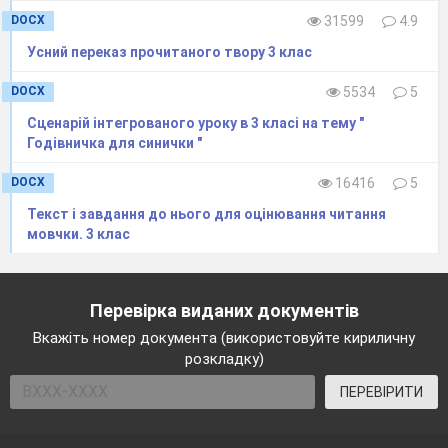
DOCX
31599
4.9
Усний переказ прочитаного твору 3 клас
DOCX
5534
5
Сценарій інтегрованого уроку в 3 класі на тему "
Годівничка для синички "
DOCX
16416
5
Текст і завдання до нього для оцінювання читання
мовчки. 3 клас
Перевірка виданих документів
Вкажіть номер документа (використовуйте кириличну
розкладку)
ПЕРЕВІРИТИ