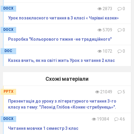
DOCX
2873
0
Урок позакласного читання в 3 класі « Чарівні казки»
DOCX
5709
0
Розробка "Кольорового тижня -не традиційного"
DOC
1072
0
Казка вчить, як на світі жить Урок з читання 2 клас
Схожі матеріали
PPTX
21049
5
Презентація до уроку з літературного читання 3-го
класу на тему: "Леонід Глібов «Коник-стрибунець»".
DOCX
19384
4.6
Читання мовчки 1 семестр 3 клас