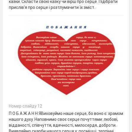
казки. Скласти свою казку чи вірш про серце. Підібрати
прислів’я про серце і розтлумачити їх зміст.
Номер слайду 12
П О Б А Ж А Н Н ЯВиховуймо наше серце, бо воно є: храмом
нашого духу. Наповнимо своє серце почуттями: любові,
відданості, співчуття, вдячності, милосердя, доброти.
Виявляймо скарби нашого серця у: посмішці, терпінні,