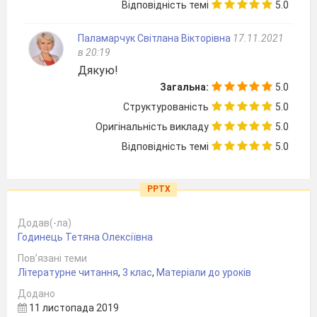
Відповідність темі
5.0
Паламарчук Світлана Вікторівна
17.11.2021
в 20:19
Дякую!
Загальна:
5.0
Структурованість
5.0
Оригінальність викладу
5.0
Відповідність темі
5.0
PPTX
Додав(-ла)
Годинець Тетяна Олексіївна
Пов’язані теми
Літературне читання
,
3 клас
,
Матеріали до уроків
Додано
11 листопада 2019