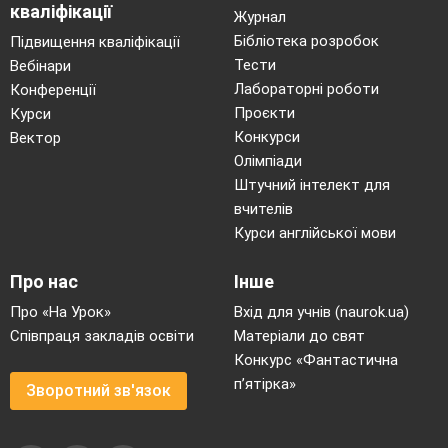
кваліфікації
Журнал
Бібліотека розробок
Підвищення кваліфікації
Тести
Вебінари
Лабораторні роботи
Конференції
Проєкти
Курси
Конкурси
Вектор
Олімпіади
Штучний інтелект для
вчителів
Курси англійської мови
Про нас
Інше
Про «На Урок»
Вхід для учнів (naurok.ua)
Співпраця закладів освіти
Матеріали до свят
Конкурс «Фантастична
п’ятірка»
Зворотний зв'язок