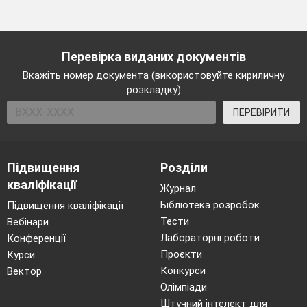
Перевірка виданих документів
Вкажіть номер документа (використовуйте кириличну
розкладку)
ПЕРЕВІРИТИ
Підвищення
Розділи
кваліфікації
Журнал
Бібліотека розробок
Підвищення кваліфікації
Тести
Вебінари
Лабораторні роботи
Конференції
Проєкти
Курси
Конкурси
Вектор
Олімпіади
Штучний інтелект для