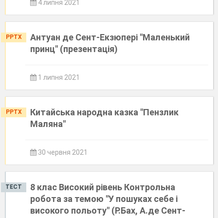
4 липня 2021
Антуан де Сент-Екзюпері "Маленький
PPTX
принц" (презентація)
1 липня 2021
Китайська народна казка "Пензлик
PPTX
Маляна"
30 червня 2021
8 клас Високий рівень Контрольна
ТЕСТ
робота за темою "У пошуках себе і
високого польоту" (Р.Бах, А.де Сент-