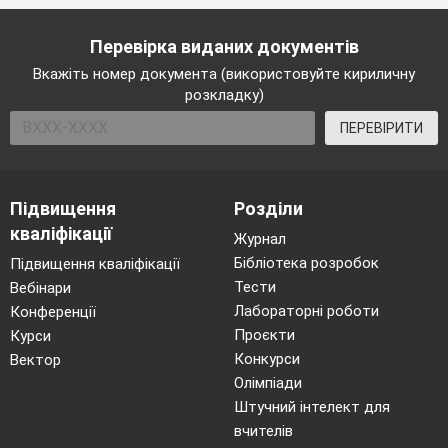
Перевірка виданих документів
Вкажіть номер документа (використовуйте кириличну
розкладку)
ПЕРЕВІРИТИ
Підвищення
Розділи
кваліфікації
Журнал
Бібліотека розробок
Підвищення кваліфікації
Тести
Вебінари
Лабораторні роботи
Конференції
Проєкти
Курси
Конкурси
Вектор
Олімпіади
Штучний інтелект для
вчителів